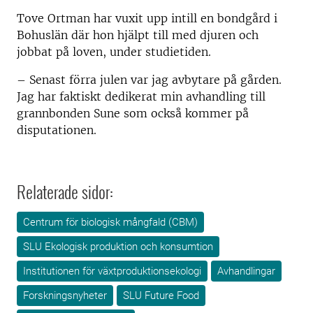
Tove Ortman har vuxit upp intill en bondgård i
Bohuslän där hon hjälpt till med djuren och
jobbat på loven, under studietiden.
– Senast förra julen var jag avbytare på gården.
Jag har faktiskt dedikerat min avhandling till
grannbonden Sune som också kommer på
disputationen.
Relaterade sidor:
Centrum för biologisk mångfald (CBM)
SLU Ekologisk produktion och konsumtion
Institutionen för växtproduktionsekologi
Avhandlingar
Forskningsnyheter
SLU Future Food