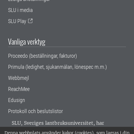
SLU i media
SLU Play
Vanliga verktyg
Proceedo (beställningar, fakturor)
Primula (ledighet, sjukanmälan, lönespec m.m.)
Webbmejl
ReachMee
Edusign
Protokoll och beslutslistor
SLU, Sveriges lantbruksuniversitet, har
verksamhet över hela Sverige. Huvudorter är
Denna webbplats använder kakor (cookies), som lagras i din