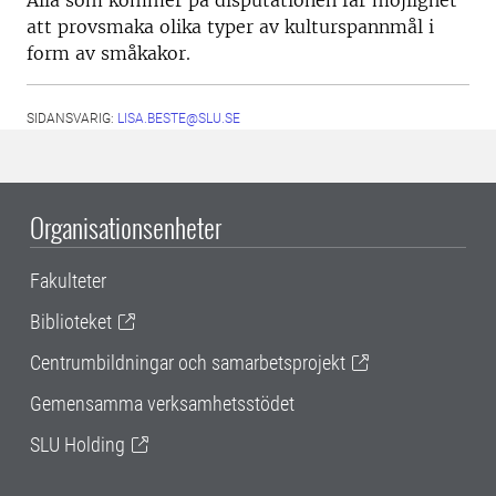
Alla som kommer på disputationen får möjlighet
att provsmaka olika typer av kulturspannmål i
form av småkakor.
SIDANSVARIG:
LISA.BESTE@SLU.SE
Organisationsenheter
Fakulteter
Biblioteket
Centrumbildningar och samarbetsprojekt
Gemensamma verksamhetsstödet
SLU Holding