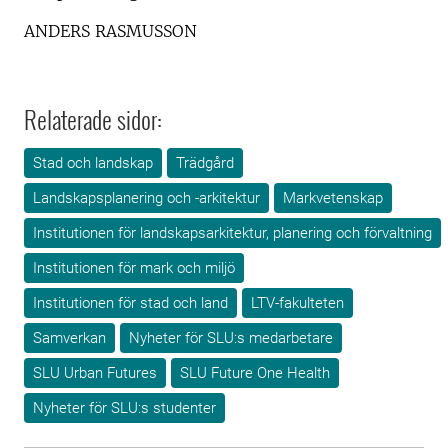
ANDERS RASMUSSON
Relaterade sidor:
Stad och landskap
Trädgård
Landskapsplanering och -arkitektur
Markvetenskap
Institutionen för landskapsarkitektur, planering och förvaltning
Institutionen för mark och miljö
Institutionen för stad och land
LTV-fakulteten
Samverkan
Nyheter för SLU:s medarbetare
SLU Urban Futures
SLU Future One Health
Nyheter för SLU:s studenter