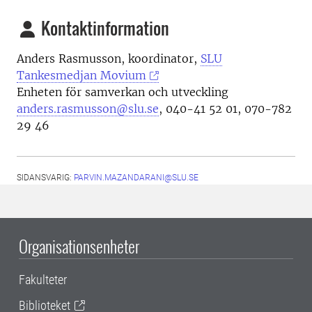
Kontaktinformation
Anders Rasmusson, koordinator,
SLU
Tankesmedjan Movium
Enheten för samverkan och utveckling
anders.rasmusson@slu.se
, 040-41
52 01
, 070-
782
29 46
SIDANSVARIG:
PARVIN.MAZANDARANI@SLU.SE
Organisationsenheter
Fakulteter
Biblioteket