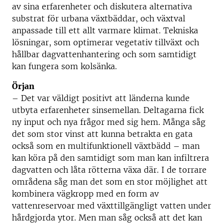
av sina erfarenheter och diskutera alternativa
substrat för urbana växtbäddar, och växtval
anpassade till ett allt varmare klimat. Tekniska
lösningar, som optimerar vegetativ tillväxt och
hållbar dagvattenhantering och som samtidigt
kan fungera som kolsänka.
Örjan
– Det var väldigt positivt att länderna kunde
utbyta erfarenheter sinsemellan. Deltagarna fick
ny input och nya frågor med sig hem. Många såg
det som stor vinst att kunna betrakta en gata
också som en multifunktionell växtbädd – man
kan köra på den samtidigt som man kan infiltrera
dagvatten och låta rötterna växa där. I de torrare
områdena såg man det som en stor möjlighet att
kombinera vägkropp med en form av
vattenreservoar med växttillgängligt vatten under
hårdgjorda ytor. Men man såg också att det kan