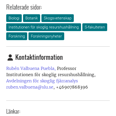
Relaterade sidor:
Biologi
Botanik
Skogsvetenskap
Institutionen för skoglig resurshushållning
S-fakulteten
Forskning
Forskningsnyheter
Kontaktinformation
Rubén Valbuena Puebla,
Professor
Institutionen för skoglig resurshushållning,
Avdelningen för skoglig fjärranalys
ruben.valbuena@slu.se
,
+46907868396
Länkar: