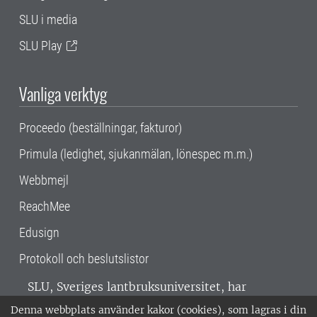
SLU i media
SLU Play
Vanliga verktyg
Proceedo (beställningar, fakturor)
Primula (ledighet, sjukanmälan, lönespec m.m.)
Webbmejl
ReachMee
Edusign
Protokoll och beslutslistor
SLU, Sveriges lantbruksuniversitet, har
verksamhet över hela Sverige. Huvudorter är
Denna webbplats använder kakor (cookies), som lagras i din