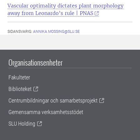
Vascular optimality dictates plant morphology
away from Leonardo’s rule | PNAS
SIDANSVARIG:
ANNIKA.MOSSING@SLU.SE
Organisationsenheter
Fakulteter
Biblioteket
Centrumbildningar och samarbetsprojekt
Gemensamma verksamhetsstödet
SLU Holding