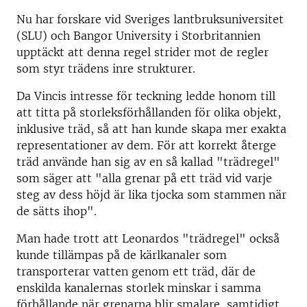
Nu har forskare vid Sveriges lantbruksuniversitet
(SLU) och Bangor University i Storbritannien
upptäckt att denna regel strider mot de regler
som styr trädens inre strukturer.
Da Vincis intresse för teckning ledde honom till
att titta på storleksförhållanden för olika objekt,
inklusive träd, så att han kunde skapa mer exakta
representationer av dem. För att korrekt återge
träd använde han sig av en så kallad "trädregel"
som säger att "alla grenar på ett träd vid varje
steg av dess höjd är lika tjocka som stammen när
de sätts ihop".
Man hade trott att Leonardos "trädregel" också
kunde tillämpas på de kärlkanaler som
transporterar vatten genom ett träd, där de
enskilda kanalernas storlek minskar i samma
förhållande när grenarna blir smalare, samtidigt