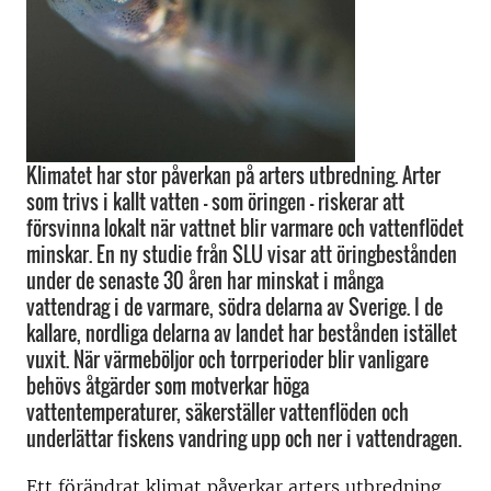
Klimatet har stor påverkan på arters utbredning. Arter
som trivs i kallt vatten – som öringen – riskerar att
försvinna lokalt när vattnet blir varmare och vattenflödet
minskar. En ny studie från SLU visar att öringbestånden
under de senaste 30 åren har minskat i många
vattendrag i de varmare, södra delarna av Sverige. I de
kallare, nordliga delarna av landet har bestånden istället
vuxit. När värmeböljor och torrperioder blir vanligare
behövs åtgärder som motverkar höga
vattentemperaturer, säkerställer vattenflöden och
underlättar fiskens vandring upp och ner i vattendragen.
Ett förändrat klimat påverkar arters utbredning