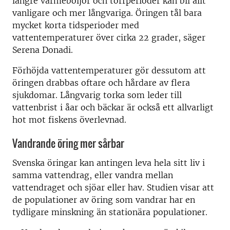
längre värmeböljor och torrperioder kan bli allt
vanligare och mer långvariga. Öringen tål bara
mycket korta tidsperioder med
vattentemperaturer över cirka 22 grader, säger
Serena Donadi.
Förhöjda vattentemperaturer gör dessutom att
öringen drabbas oftare och hårdare av flera
sjukdomar. Långvarig torka som leder till
vattenbrist i åar och bäckar är också ett allvarligt
hot mot fiskens överlevnad.
Vandrande öring mer sårbar
Svenska öringar kan antingen leva hela sitt liv i
samma vattendrag, eller vandra mellan
vattendraget och sjöar eller hav. Studien visar att
de populationer av öring som vandrar har en
tydligare minskning än stationära populationer.