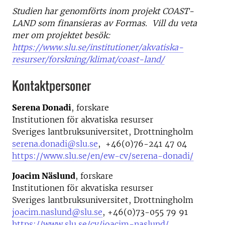
Studien har genomförts inom projekt COAST-
LAND som finansieras av Formas. Vill du veta
mer om projektet besök:
https://www.slu.se/institutioner/akvatiska-
resurser/forskning/klimat/coast-land/
Kontaktpersoner
Serena Donadi
, forskare
Institutionen för akvatiska resurser
Sveriges lantbruksuniversitet, Drottningholm
serena.donadi@slu.se
, +46(0)76-241 47 04
https://www.slu.se/en/ew-cv/serena-donadi/
Joacim Näslund
, forskare
Institutionen för akvatiska resurser
Sveriges lantbruksuniversitet, Drottningholm
joacim.naslund@slu.se
, +46(0)73-055 79 91
https://www.slu.se/cv/joacim-naslund/