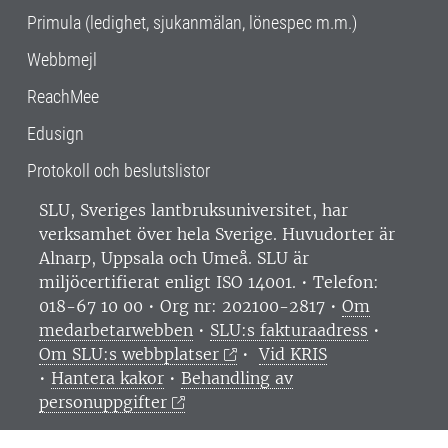
Primula (ledighet, sjukanmälan, lönespec m.m.)
Webbmejl
ReachMee
Edusign
Protokoll och beslutslistor
SLU, Sveriges lantbruksuniversitet, har
verksamhet över hela Sverige. Huvudorter är
Alnarp, Uppsala och Umeå.
SLU är
miljöcertifierat enligt ISO 14001. •
Telefon:
018-67 10 00 • Org nr: 202100-2817 •
Om
medarbetarwebben
•
SLU:s fakturaadress
•
Om SLU:s webbplatser
•
Vid KRIS
•
Hantera kakor
•
Behandling av
personuppgifter