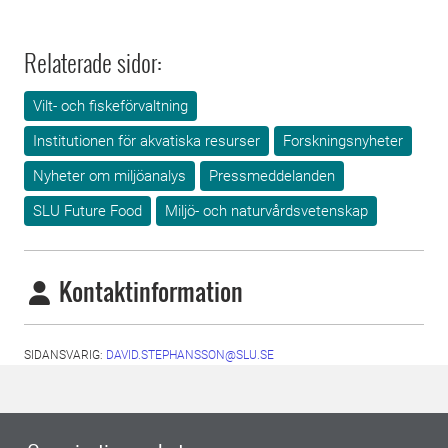
Relaterade sidor:
Vilt- och fiskeförvaltning
Institutionen för akvatiska resurser
Forskningsnyheter
Nyheter om miljöanalys
Pressmeddelanden
SLU Future Food
Miljö- och naturvårdsvetenskap
Kontaktinformation
SIDANSVARIG:
DAVID.STEPHANSSON@SLU.SE