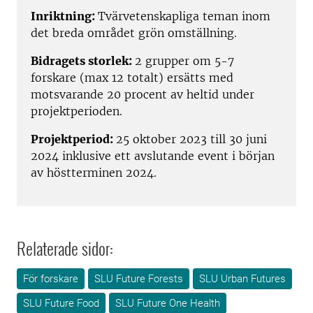
Inriktning:
Tvärvetenskapliga teman inom
det breda området grön omställning.
Bidragets storlek:
2 grupper om 5-7
forskare (max 12 totalt) ersätts med
motsvarande 20 procent av heltid under
projektperioden.
Projektperiod:
25 oktober 2023 till 30 juni
2024 inklusive ett avslutande event i början
av höstterminen 2024.
Relaterade sidor:
För forskare
SLU Future Forests
SLU Urban Futures
SLU Future Food
SLU Future One Health