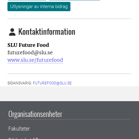
Utlysningar av interna bidrag
Kontaktinformation
SLU Future Food
futurefood@slu.se
www.slu.se/futurefood
SIDANSVARIG:
FUTUREFOOD@SLU.SE
Organisationsenheter
Fakulteter