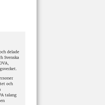
 och delade
ch Svenska
NOVA,
gsverket.
personer
itet och
a
PA talang
 en