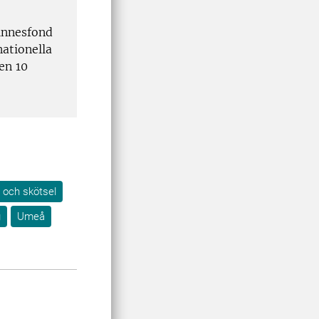
innesfond
nationella
en 10
i och skötsel
g
Umeå