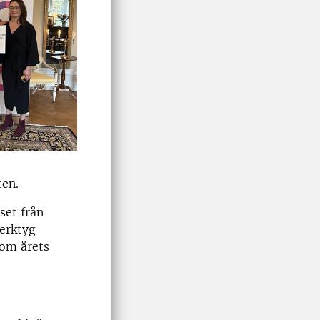
ten.
set från
erktyg
som årets