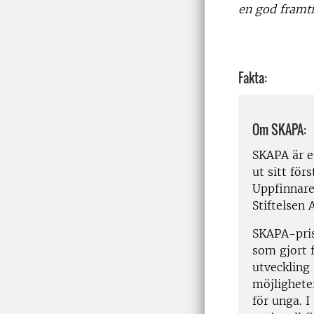
en god framti
Fakta:
Om SKAPA:
SKAPA är e
ut sitt fö
Uppfinnare
Stiftelsen
SKAPA-prise
som gjort f
utveckling
möjligheter
för unga. I