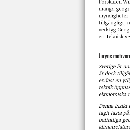
Forskaren Will
mängd geograf
myndigheter 
tillgängligt,
verktyg Geogr
ett teknisk 
Juryns motiver
Sverige är un
är dock tillg
endast en ytli
teknik öppnas
ekonomiska r
Denna insikt 
tagit fasta p
befintliga ge
klimatrelater