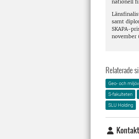
nationell f
Länsfinali
samt diplo
SKAPA-prise
november (
Relaterade si
Geo- och miljö
S-fakulteten
SLU Holding
Kontakt