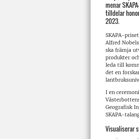
menar SKAPA-
tilldelar hon
2023.
SKAPA-priset 
Alfred Nobels
ska främja u
produkter oc
leda till komm
det en forska
lantbruksuniv
I en ceremoni
Västerbotten
Geografisk In
SKAPA-talang
Visualiserar s