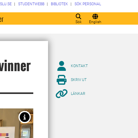
SLU.SE
STUDENTWEBB
BIBLIOTEK
SÖK PERSONAL
er
Sök
English
 vinner
KONTAKT
SKRIV UT
LÄNKAR