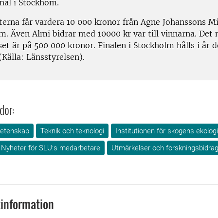
inal i Stockhom.
sterna får vardera 10 000 kronor från Agne Johanssons M
m. Även Almi bidrar med 10000 kr var till vinnarna. Det 
t är på 500 000 kronor. Finalen i Stockholm hålls i år d
Källa: Länsstyrelsen).
dor:
vetenskap
Teknik och teknologi
Institutionen för skogens ekolog
Nyheter för SLU:s medarbetare
Utmärkelser och forskningsbidra
information