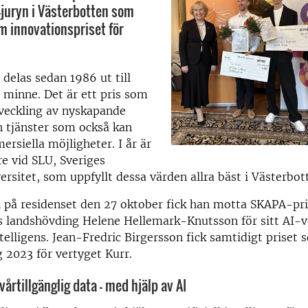
juryn i Västerbotten som
om innovationspriset för
delas sedan 1986 ut till
 minne. Det är ett pris som
tveckling av nyskapande
h tjänster som också kan
ersiella möjligheter. I år är
re vid SLU, Sveriges
ersitet, som uppfyllt dessa värden allra bäst i Västerbot
 på residenset den 27 oktober fick han motta SKAPA-pri
s landshövding Helene Hellemark-Knutsson för sitt AI-v
telligens. Jean-Fredric Birgersson fick samtidigt priset 
 2023 för vertyget Kurr.
vårtillgänglig data - med hjälp av AI