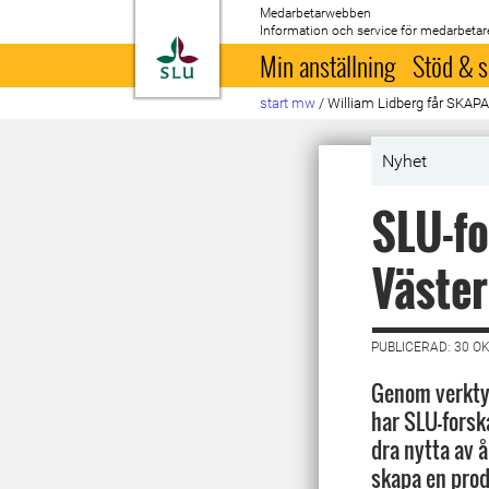
Medarbetarwebben
Information och service för medarbetar
Till startsida
Min anställning
Stöd & s
start mw
/
William Lidberg får SKAPA
Nyhet
SLU-fo
Väster
PUBLICERAD: 30 O
Genom verktyg
har SLU-forsk
dra nytta av 
skapa en prod