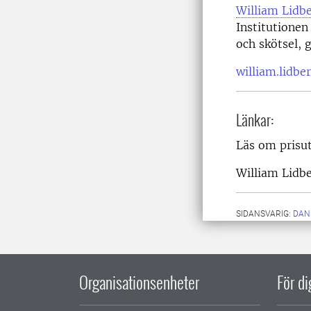
William Lidbe
Institutionen
och skötsel,
william.lidbe
Länkar:
Läs om prisu
William Lidbe
SIDANSVARIG:
DAN
Organisationsenheter
För d