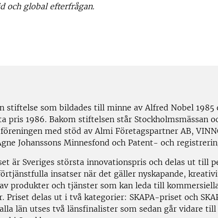
d och global efterfrågan.
n stiftelse som bildades till minne av Alfred Nobel 1985
rsta pris 1986. Bakom stiftelsen står Stockholmsmässan o
föreningen med stöd av Almi Företagspartner AB, VIN
 Agne Johanssons Minnesfond och Patent- och registrerin
t är Sveriges största innovationspris och delas ut till 
örtjänstfulla insatser när det gäller nyskapande, kreativ
 av produkter och tjänster som kan leda till kommersiell
. Priset delas ut i två kategorier: SKAPA-priset och SKA
 alla län utses två länsfinalister som sedan går vidare till