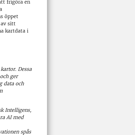
att frigöra en
a
ns öppet
av sitt
a kartdata i
kartor. Dessa
 och ger
ig data och
om
k Intelligens,
era AI med
vationen spås