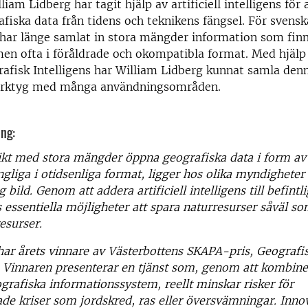
iam Lidberg har tagit hjälp av artificiell intelligens för 
iska data från tidens och teknikens fängsel. För svensk
har länge samlat in stora mängder information som fin
 men ofta i föråldrade och okompatibla format. Med hjälp 
afisk Intelligens har William Lidberg kunnat samla denn
verktyg med många användningsområden.
ing:
ikt med stora mängder öppna geografiska data i form av 
ängliga i otidsenliga format, ligger hos olika myndigheter
g bild. Genom att addera artificiell intelligens till befintl
 essentiella möjligheter att spara naturresurser såväl s
esurser.
har årets vinnare av Västerbottens SKAPA-pris, Geografis
å. Vinnaren presenterar en tjänst som, genom att kombin
ografiska informationssystem, reellt minskar risker för
ade kriser som jordskred, ras eller översvämningar. Inno