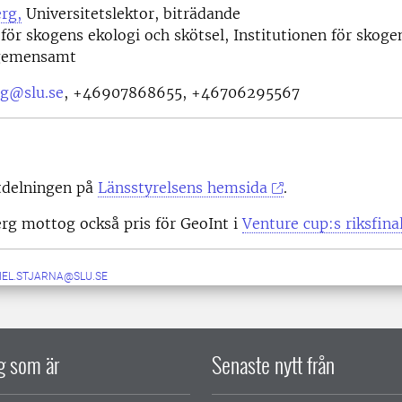
rg,
Universitetslektor, biträdande
 för skogens ekologi och skötsel, Institutionen för skoge
 gemensamt
rg@slu.se
,
+46907868655, +46706295567
tdelningen på
Länsstyrelsens hemsida
.
rg mottog också pris för GeoInt i
Venture cup:s riksfina
IEL.STJARNA@SLU.SE
ig som är
Senaste nytt från