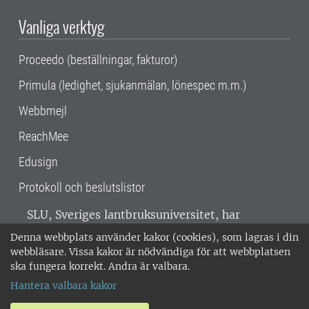
Vanliga verktyg
Proceedo (beställningar, fakturor)
Primula (ledighet, sjukanmälan, lönespec m.m.)
Webbmejl
ReachMee
Edusign
Protokoll och beslutslistor
SLU, Sveriges lantbruksuniversitet, har
verksamhet över hela Sverige. Huvudorter är
Denna webbplats använder kakor (cookies), som lagras i din
Alnarp, Uppsala och Umeå.
SLU är
webbläsare. Vissa kakor är nödvändiga för att webbplatsen
miljöcertifierat enligt ISO 14001. •
Telefon:
ska fungera korrekt. Andra är valbara.
018-67 10 00 • Org nr: 202100-2817 •
Om
Hantera valbara kakor
medarbetarwebben
•
SLU:s fakturaadress
•