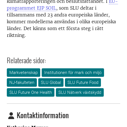
klimatrapporteringen och beslutsfattandet. I
EU-
programmet EJP SOIL
, som SLU deltar i
tillsammans med 23 andra europeiska länder,
kommer modellerna användas i olika europeiska
länder. Det känns som ett första steg i rätt
riktning.
Relaterade sidor:
Markvetenskap
Institutionen för mark och miljö
NJ-fakulteten
SLU Global
SLU Future Food
SLU Future One Health
SLU Nätverk växtskydd
Kontaktinformation