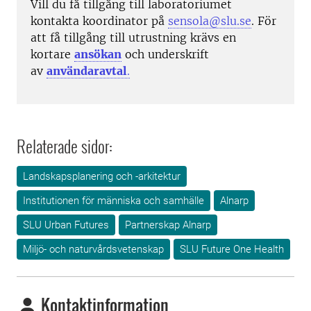
Vill du få tillgång till laboratoriumet
kontakta koordinator på
sensola@slu.se
. För
att få tillgång till utrustning krävs en
kortare
ansökan
och underskrift
av
användaravtal
.
Relaterade sidor:
Landskapsplanering och -arkitektur
Institutionen för människa och samhälle
Alnarp
SLU Urban Futures
Partnerskap Alnarp
Miljö- och naturvårdsvetenskap
SLU Future One Health
Kontaktinformation