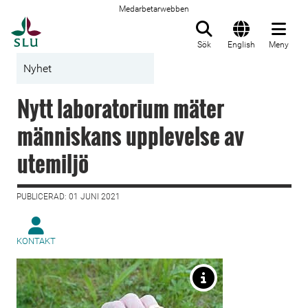
Medarbetarwebben
Till startsida
Sök
English
Meny
Nyhet
Nytt laboratorium mäter
människans upplevelse av
utemiljö
PUBLICERAD: 01 JUNI 2021
KONTAKT