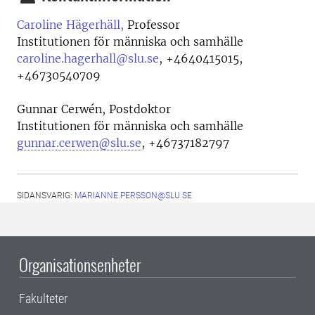
Caroline Hägerhäll,
Professor
Institutionen för människa och samhälle
caroline.hagerhall@slu.se
,
+4640415015,
+46730540709
Gunnar Cerwén, Postdoktor
Institutionen för människa och samhälle
gunnar.cerwen@slu.se
, +46737182797
SIDANSVARIG:
MARIANNE.PERSSON@SLU.SE
Organisationsenheter
Fakulteter