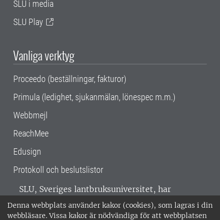
SLU i media
SLU Play
Vanliga verktyg
Proceedo (beställningar, fakturor)
Primula (ledighet, sjukanmälan, lönespec m.m.)
Webbmejl
ReachMee
Edusign
Protokoll och beslutslistor
SLU, Sveriges lantbruksuniversitet, har
verksamhet över hela Sverige. Huvudorter är
Denna webbplats använder kakor (cookies), som lagras i din
Alnarp, Uppsala och Umeå.
SLU är
webbläsare. Vissa kakor är nödvändiga för att webbplatsen