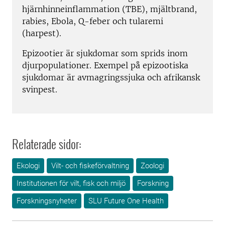
hjärnhinneinflammation (TBE), mjältbrand,
rabies, Ebola, Q-feber och tularemi
(harpest).
Epizootier är sjukdomar som sprids inom
djurpopulationer. Exempel på epizootiska
sjukdomar är avmagringssjuka och afrikansk
svinpest.
Relaterade sidor:
Ekologi
Vilt- och fiskeförvaltning
Zoologi
Institutionen för vilt, fisk och miljö
Forskning
Forskningsnyheter
SLU Future One Health