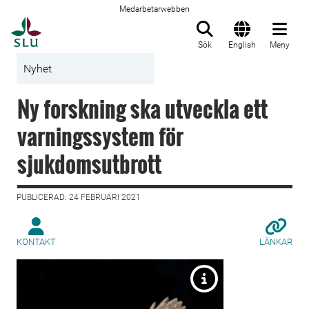
Medarbetarwebben
Till startsida
Sök
English
Meny
Nyhet
Ny forskning ska utveckla ett
varningssystem för
sjukdomsutbrott
PUBLICERAD: 24 FEBRUARI 2021
KONTAKT
LÄNKAR