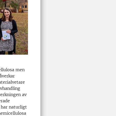
ellulosa men
åverkar
terialvetare
avhandling
verkningen av
erade
 har naturligt
emicellulosa