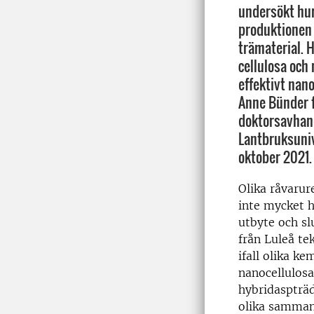
undersökt hu
produktionen 
trämaterial. 
cellulosa och
effektivt nan
Anne Bünder f
doktorsavhand
Lantbruksuniv
oktober 2021.
Olika råvarur
inte mycket 
utbyte och sl
från Luleå te
ifall olika k
nanocellulosa
hybridaspträd
olika samman