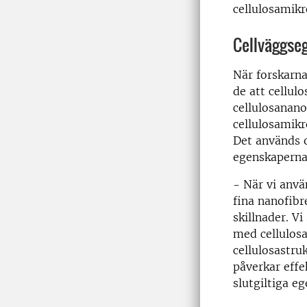
cellulosamikro
Cellväggse
När forskarna
de att cellul
cellulosanano
cellulosamikr
Det används o
egenskaperna
- När vi anvä
fina nanofibre
skillnader. Vi
med cellulosa
cellulosastruk
påverkar effe
slutgiltiga e