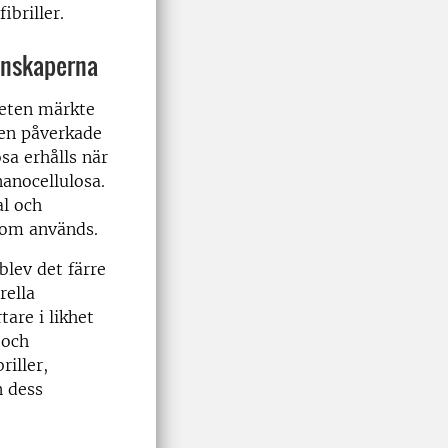
ibriller.
enskaperna
heten märkte
ven påverkade
sa erhålls när
nanocellulosa.
al och
 som används.
blev det färre
rella
tare i likhet
 och
riller,
n dess