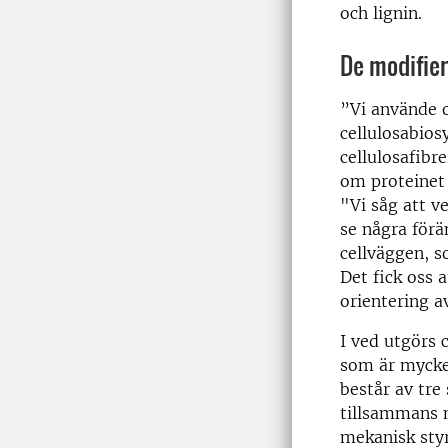
och lignin.
De modifie
”Vi använde o
cellulosabiosy
cellulosafibre
om proteinet 
"Vi såg att v
se några förä
cellväggen, s
Det fick oss 
orientering a
I ved utgörs 
som är mycke
består av tre 
tillsammans m
mekanisk styr