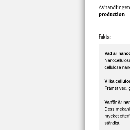
Avhandlingens
production
Fakta:
Vad är nanoc
Nanocellulosa
cellulosa nanof
Vilka cellul
Främst ved, g
Varför är nan
Dess mekanis
mycket efterf
ständigt.