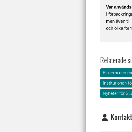
Var används
I förpackning
men även till
och olika for
Relaterade si
Biokemi och mo
Institutionen fö
Nyheter för SL
Kontakt