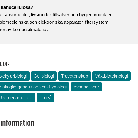
 nanocellulosa?
ar, absorbenter, livsmedelstillsatser och hygienprodukter
 biomedicinska och elektroniska apparater, filtersystem
mer av kompositmaterial.
dor:
lekylärbiologi
Cellbiologi
Trävetenskap
Växtbioteknologi
r skoglig genetik och växtfysiologi
Avhandlingar
U:s medarbetare
Umeå
information