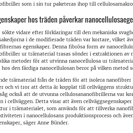
fibriller som i sin tur paketeras ihop till cellulosamakrof
genskaper hos träden påverkar nanocellulosaeg
 sökte vidare efter förklaringar till den mekaniska svag
osakedjorna i de modifierade träden var kortare, vilket ä
fibrernas egenskaper. Denna fibrösa form av nanocellulo
ofibriller ur trämaterial trasas sönder i extraktionen av 
lika metoder för att utvinna nanocellulosa ur trämateri
 hos den färdiga nanocellulosan beror på vilken metod
nde trämaterial från de träden för att isolera nanofibrer 
r och vi tror att detta är kopplat till cellväggens struktu
 såg också att de utvunna cellulosananofibrillerna var kor
n i cellväggen. Detta visar att även cellväggsegenskaper
tur i trämaterialet, som används för att tillverka nanofib
ktiviteten i nanocellulosans produktionsprocess och äve
genskaper, säger Anne Bünder.