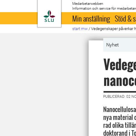
Medarbetarwebben
Information och service för medarbetar
Till startsida
Min anställning
Stöd & s
start mw
/
Vedegenskaper påverkar hu
Nyhet
Vedege
nanoce
PUBLICERAD: 02 N
Nanocellulosa
nya material 
rad olika til
doktorand i To