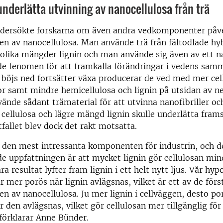
underlätta utvinning av nanocellulosa från trä
undersökte forskarna om även andra vedkomponenter påv
en av nanocellulosa. Man använde trä från fältodlade hy
olika mängder lignin och man använde sig även av ett na
 fenomen för att framkalla förändringar i vedens samm
böjs ned fortsätter växa producerar de ved med mer cell
or samt mindre hemicellulosa och lignin på utsidan av n
ände sådant trämaterial för att utvinna nanofibriller oc
ellulosa och lägre mängd lignin skulle underlätta frams
tfallet blev dock det rakt motsatta.
r den mest intressanta komponenten för industrin, och d
 uppfattningen är att mycket lignin gör cellulosan min
åra resultat lyfter fram lignin i ett helt nytt ljus. Vår hyp
r mer porös när lignin avlägsnas, vilket är ett av de förs
en av nanocellulosa. Ju mer lignin i cellväggen, desto por
r den avlägsnas, vilket gör cellulosan mer tillgänglig för
 förklarar Anne Bünder.