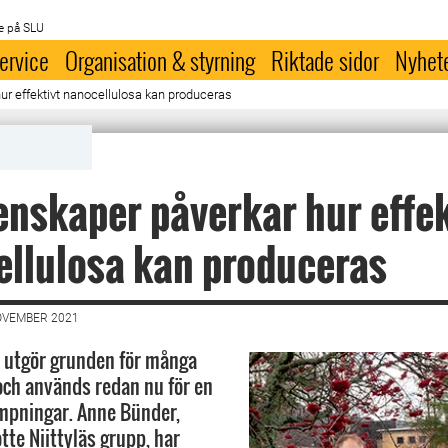
e på SLU
ervice
Organisation & styrning
Riktade sidor
Nyhet
r effektivt nanocellulosa kan produceras
nskaper påverkar hur effek
llulosa kan produceras
OVEMBER 2021
 utgör grunden för många
och används redan nu för en
lämpningar. Anne Bünder,
tte Niittyläs grupp, har