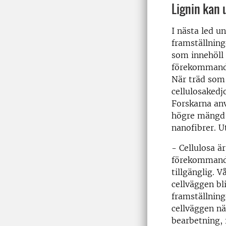
Lignin kan 
I nästa led 
framställning
som innehöll 
förekommande
När träd som 
cellulosakedj
Forskarna anv
högre mängd c
nanofibrer. U
- Cellulosa ä
förekommande
tillgänglig. V
cellväggen bli
framställning
cellväggen nä
bearbetning,