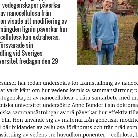
r vedegenskaper påverkar
av nanocellulosa från
Hon visade att modifiering av
 mängden lignin påverkar hur
ocellulosa kan extraheras.
örsvarade sin
ling vid Sveriges
ersitet fredagen den 29
esurser har redan undersökts för framställning av nanoc
har varit känt om hur vedens kemiska sammansättning p
utegenskaper av nanocellulosa. I nära samarbete med ma
kniska universitet undersökte Anne Bünder i sin doktors
emiska sammansättningar av trä påverkar hur effektiv till
 blir. Hon använde sig av material från genetiskt modifi
 där bildandet av cellulosa förändrats och från träd som
sättning av vedens tre huvudkomponenter - cellulosa, h