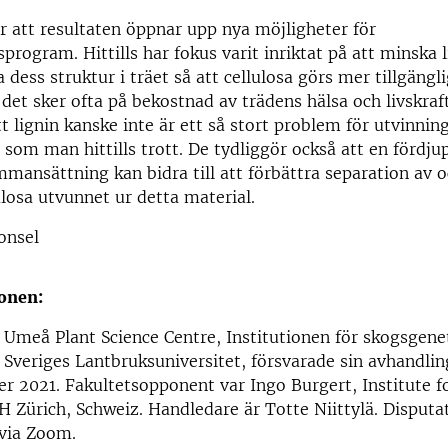
r att resultaten öppnar upp nya möjligheter för
sprogram. Hittills har fokus varit inriktat på att minska 
a dess struktur i träet så att cellulosa görs mer tillgängli
det sker ofta på bekostnad av trädens hälsa och livskraf
tt lignin kanske inte är ett så stort problem för utvinnin
 som man hittills trott. De tydliggör också att en fördju
mansättning kan bidra till att förbättra separation av 
losa utvunnet ur detta material.
onsel
onen:
Umeå Plant Science Centre, Institutionen för skogsgene
, Sveriges Lantbruksuniversitet, försvarade sin avhandli
r 2021. Fakultetsopponent var Ingo Burgert, Institute f
H Zürich, Schweiz. Handledare är Totte Niittylä. Disputa
 via Zoom.