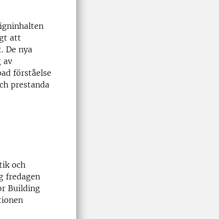
ligninhalten
gt att
t. De nya
g av
pad förståelse
och prestanda
tik och
ng fredagen
or Building
tionen