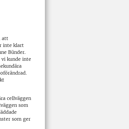
 att
 inte klart
Anne Bünder.
 vi kunde inte
 sekundära
 oförändrad.
kt
ära cellväggen
llväggen som
nbäddade
önster som ger