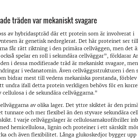
rade träden var mekaniskt svagare
ss av hybridaspträd där ett protein som är involverat i
ntesen är genetisk nedreglerat. Det här proteinet ser till
rna får rätt riktning i den primära cellväggen, men det är
också spelar en roll i sekundära cellväggar”, förklarar 
eden i dessa modifierade träd är mekaniskt svagare, men
ndringar i vedanatomin. Även cellväggsstrukturen i den
om bidrar mest till vedens mekaniska prestanda, förblev
att undra ifall detta protein verkligen behövs för en korre
v cellulosa i de sekundära cellväggarna."
cellväggarna av olika lager. Det yttre skiktet är den prim
t tunnare och mer flexibel än den styvare sekundära ce
skikt. I varje cellväggslager är cellulosamakrofibriller i
ed hemicellulosa, lignin och proteiner i ett särskilt m
ka och även flexibilitet. Långa glukoskedjor bygger upp