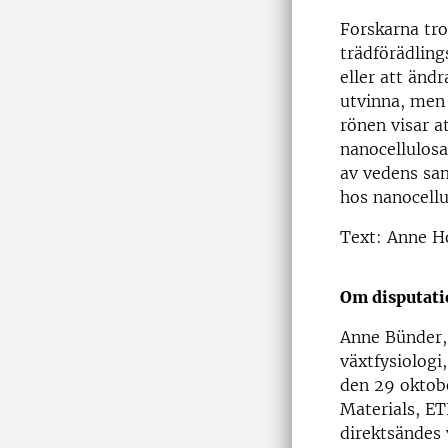
Forskarna tro
trädförädling
eller att ändr
utvinna, men 
rönen visar a
nanocellulosa
av vedens sam
hos nanocellu
Text: Anne H
Om disputati
Anne Bünder, 
växtfysiologi
den 29 oktobe
Materials, ET
direktsändes