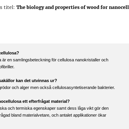
 titel:
The biology and properties of wood for nanocel
ellulosa?
 är en samlingsbeteckning för cellulosa nanokristaller och
ibriller.
osakällor kan det utvinnas ur?
rödor och alger men också cellulosasyntetiserande bakterier.
ocellulosa ett efterfrågat material?
ka och termiska egenskaper samt dess låga vikt gör den
rågad bland materialvetare, och antalet applikationer ökar