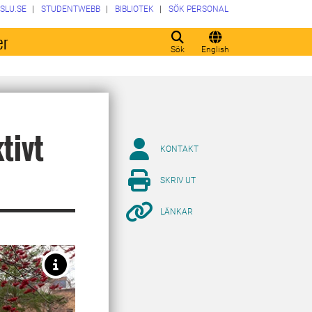
SLU.SE
STUDENTWEBB
BIBLIOTEK
SÖK PERSONAL
er
Sök
English
tivt
KONTAKT
SKRIV UT
LÄNKAR