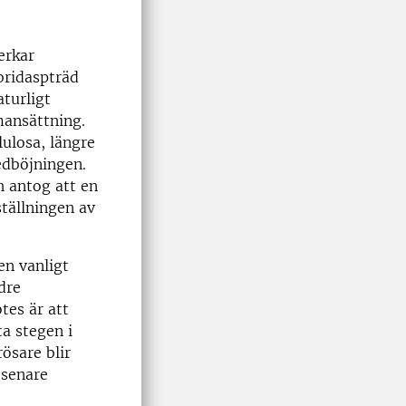
erkar
bridaspträd
turligt
ansättning.
ulosa, längre
edböjningen.
h antog att en
tällningen av
en vanligt
dre
otes är att
ta stegen i
ösare blir
 senare