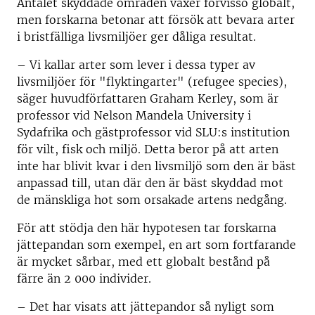
Antalet skyddade områden växer förvisso globalt,
men forskarna betonar att försök att bevara arter
i bristfälliga livsmiljöer ger dåliga resultat.
– Vi kallar arter som lever i dessa typer av
livsmiljöer för "flyktingarter" (refugee species),
säger huvudförfattaren Graham Kerley, som är
professor vid Nelson Mandela University i
Sydafrika och gästprofessor vid SLU:s institution
för vilt, fisk och miljö. Detta beror på att arten
inte har blivit kvar i den livsmiljö som den är bäst
anpassad till, utan där den är bäst skyddad mot
de mänskliga hot som orsakade artens nedgång.
För att stödja den här hypotesen tar forskarna
jättepandan som exempel, en art som fortfarande
är mycket sårbar, med ett globalt bestånd på
färre än 2 000 individer.
– Det har visats att jättepandor så nyligt som