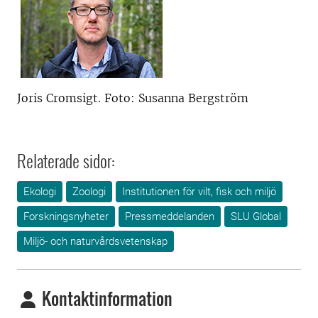
Joris Cromsigt. Foto: Susanna Bergström
Relaterade sidor:
Ekologi
Zoologi
Institutionen för vilt, fisk och miljö
Forskningsnyheter
Pressmeddelanden
SLU Global
Miljö- och naturvårdsvetenskap
Kontaktinformation