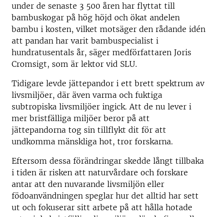
under de senaste 3 500 åren har flyttat till
bambuskogar på hög höjd och ökat andelen
bambu i kosten, vilket motsäger den rådande idén
att pandan har varit bambuspecialist i
hundratusentals år, säger medförfattaren Joris
Cromsigt, som är lektor vid SLU.
Tidigare levde jättepandor i ett brett spektrum av
livsmiljöer, där även varma och fuktiga
subtropiska livsmiljöer ingick. Att de nu lever i
mer bristfälliga miljöer beror på att
jättepandorna tog sin tillflykt dit för att
undkomma mänskliga hot, tror forskarna.
Eftersom dessa förändringar skedde långt tillbaka
i tiden är risken att naturvårdare och forskare
antar att den nuvarande livsmiljön eller
födoanvändningen speglar hur det alltid har sett
ut och fokuserar sitt arbete på att hålla hotade