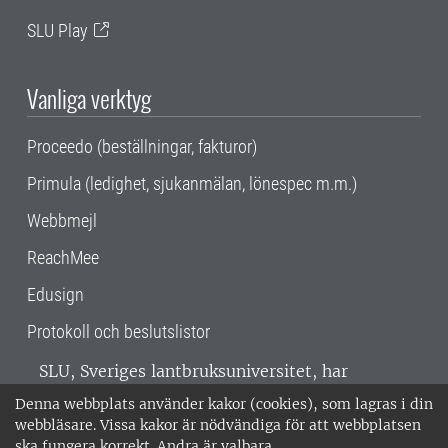
SLU Play
Vanliga verktyg
Proceedo (beställningar, fakturor)
Primula (ledighet, sjukanmälan, lönespec m.m.)
Webbmejl
ReachMee
Edusign
Protokoll och beslutslistor
SLU, Sveriges lantbruksuniversitet, har
verksamhet över hela Sverige. Huvudorter är
Denna webbplats använder kakor (cookies), som lagras i din
Alnarp, Uppsala och Umeå.
SLU är
webbläsare. Vissa kakor är nödvändiga för att webbplatsen
miljöcertifierat enligt ISO 14001. •
Telefon:
ska fungera korrekt. Andra är valbara.