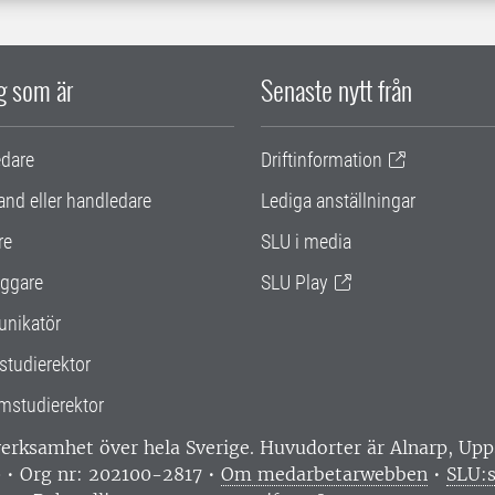
ig som är
Senaste nytt från
edare
Driftinformation
and eller handledare
Lediga anställningar
re
SLU i media
ggare
SLU Play
nikatör
studierektor
mstudierektor
 verksamhet över hela Sverige. Huvudorter är Alnarp, U
0 • Org nr: 202100-2817 •
Om medarbetarwebben
•
SLU:s