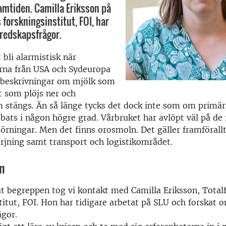
ramtiden. Camilla Eriksson på
 forskningsinstitut, FOI, har
redskapsfrågor.
t bli alarmistisk när
rna från USA och Sydeuropa
d beskrivningar om mjölk som
at som plöjs ner och
m stängs. Än så länge tycks det dock inte som om primä
bbats i någon högre grad. Vårbruket har avlöpt väl på de f
törningar. Men det finns orosmoln. Det gäller framförall
rjning samt transport och logistikområdet.
en
ut begreppen tog vi kontakt med Camilla Eriksson, Total
titut, FOI. Hon har tidigare arbetat på SLU och forskat 
ågor.