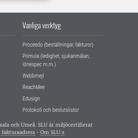
Vanliga verktyg
Proceedo (beställningar, fakturor)
Primula (ledighet, sjukanmälan,
lönespec m.m.)
Webbmejl
ReachMee
Edusign
Protokoll och beslutslistor
ppsala och Umeå.
SLU är miljöcertifierat
 fakturaadress
•
Om SLU:s