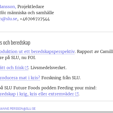
Hansson,
Projektledare
 för människa och samhälle
n@slu.se
,
+46706727544
is och beredskap
oduktion ut ett beredskapsperspektiv
. Rapport av Camill
are på SLU, nu FOI.
ätt och frisk
. Livsmedelsverket.
roducera mat i kris?
Forskning från SLU.
på SLU Future Foods podden Feeding your mind:
edskap i krig, kris eller extremväder
.
IANNE.PERSSON@SLU.SE