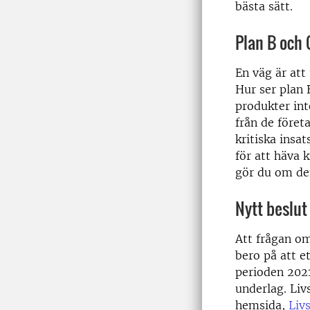
bästa sätt.
Plan B och 
En väg är att
Hur ser plan 
produkter int
från de föret
kritiska insa
för att häva 
gör du om den 
Nytt beslut 
Att frågan om
bero på att et
perioden 202
underlag. Liv
hemsida,
Liv