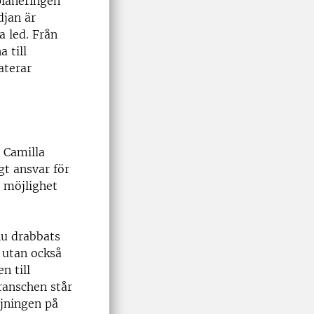
planeringen
djan är
a led. Från
 till
aterar
 Camilla
gt ansvar för
s möjlighet
nu drabbats
 utan också
n till
ranschen står
örjningen på