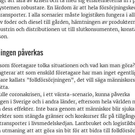
igt att lära av krisen och ta med sig erfarenheterna in i 
systemen robustare. En lärdom är att hela försörjningske
ansporter. I alla scenarier måste logistiken fungera i all
v foder och diesel till gården, hämtningen av produkterna
ustrin och distributionen ut till slutkonsumenten, konst
son.
ningen påverkas
som företagare tolka situationen och vad kan man göra?
gterar att som enskild företagare har man inget egentli
are kallats ”folkförsörjningen”, det vill säga människor
tta.
le coronakrisen, i ett värsta-scenario, kunna påverka
ngen i Sverige och i andra länder, eftersom hela världen 
 dess effekter. Inte bara genom att människor blir sjuka
kter som stängda gränser och konkurser får på tillgånge
transporter i livsmedelskedjan. Lantbruket och logistikb
n utmaning att att göra sin bit för att bidra till folkförs