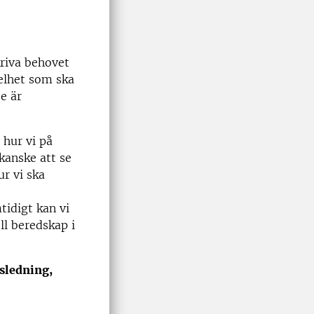
riva behovet
helhet som ska
e är
 hur vi på
kanske att se
ur vi ska
tidigt kan vi
ll beredskap i
sledning,