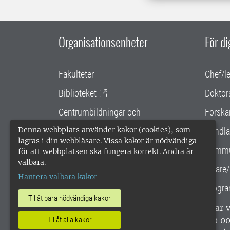
Organisationsenheter
För d
Fakulteter
Chef/l
Biblioteket
Doktor
Centrumbildningar och
Forska
samarbetsprojekt
Denna webbplats använder kakor (cookies), som
Handlä
lagras i din webbläsare. Vissa kakor är nödvändiga
Gemensamma verksamhetsstödet
Kommu
för att webbplatsen ska fungera korrekt. Andra är
valbara.
SLU Holding
Lärare/
Hantera valbara kakor
Progra
Tillåt bara nödvändiga kakor
SLU, Sveriges lantbruksuniversitet, har
enligt ISO 14001. •
Telefon: 018-67 10 0
Tillåt alla kakor