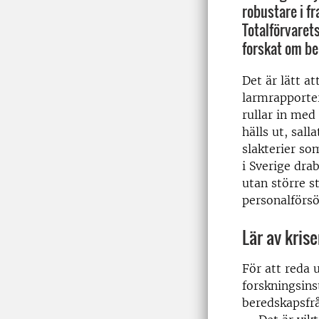
robustare i f
Totalförvarets
forskat om be
Det är lätt at
larmrapporte
rullar in me
hälls ut, sall
slakterier so
i Sverige dra
utan större s
personalförsö
Lär av kris
För att reda 
forskningsins
beredskapsfr