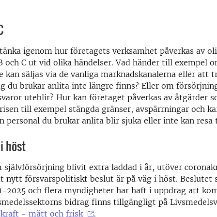
C
 tänka igenom hur företagets verksamhet påverkas av oli
B och C ut vid olika händelser. Vad händer till exempel 
e kan säljas via de vanliga marknadskanalerna eller att t
ag du brukar anlita inte längre finns? Eller om försörjnin
tsvaror uteblir? Hur kan företaget påverkas av åtgärder s
krisen till exempel stängda gränser, avspärrningar och k
personal du brukar anlita blir sjuka eller inte kan resa t
i höst
 självförsörjning blivit extra laddad i år, utöver coronak
t nytt försvarspolitiskt beslut är på väg i höst. Beslutet s
1-2025 och flera myndigheter har haft i uppdrag att k
smedelssektorns bidrag finns tillgängligt på Livsmedels
skraft - mätt och frisk
.