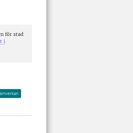
n för stad
t i
amverkan