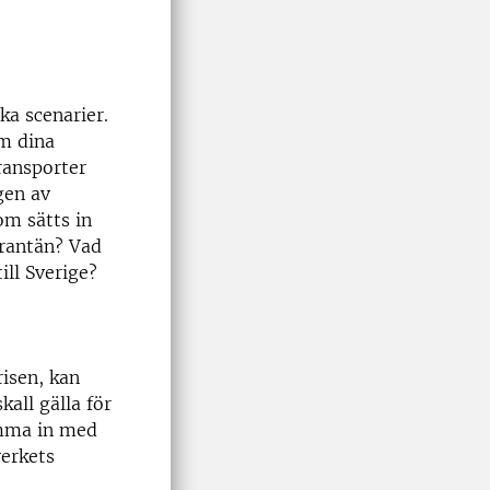
ka scenarier.
om dina
ransporter
gen av
om sätts in
arantän? Vad
ill Sverige?
risen, kan
kall gälla för
omma in med
verkets