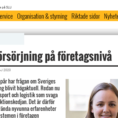
e på SLU
ervice
Organisation & styrning
Riktade sidor
Nyhet
örsörjning på företagsnivå
AJ 2020
pår har frågan om Sveriges
ng blivit högaktuell. Redan nu
sport och logistik som svaga
ktionskedjan. Det är därför
nvända nyvunna erfarenheter
systemen i företagen