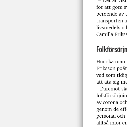
– Det är vikt
för att göra 
beroende av tr
transporten a
livsmedelsind
Camilla Eriks
Folkförsörj
Hur ska man 
Eriksson poän
vad som tidig
att äta sig mä
–Däremot skul
folkförsörjni
av corona och
genom de effe
personal och 
alltså inför e