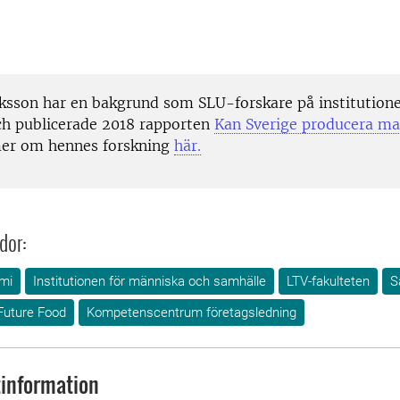
iksson har en bakgrund som SLU-forskare på institutione
ch publicerade 2018 rapporten
Kan Sverige producera ma
er om hennes forskning
här.
dor:
mi
Institutionen för människa och samhälle
LTV-fakulteten
S
Future Food
Kompetenscentrum företagsledning
information