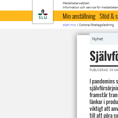
Medarbetarwebben
Information och service för medarbetar
Till startsida
Min anställning
Stöd & s
start mw
/
Corona-företagsledning
Nyhet
Självf
PUBLICERAD: 05 M
I pandemins s
självförsörjni
framstår tran
länkar i produ
viktigt att a
till att göra 