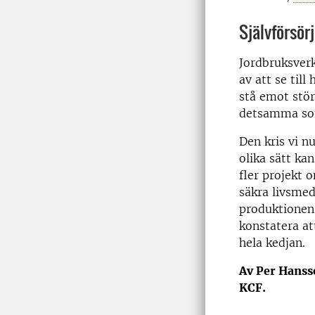
Självförsör
Jordbruksverk
av att se til
stå emot stör
detsamma som
Den kris vi n
olika sätt ka
fler projekt 
säkra livsmed
produktionen,
konstatera att
hela kedjan.
Av Per Hanss
KCF.