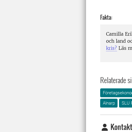
Fakta:
Camilla Er
och land o
kris?
Läs m
Relaterade si
Företagsekono
Alnarp
SLU 
Kontakt