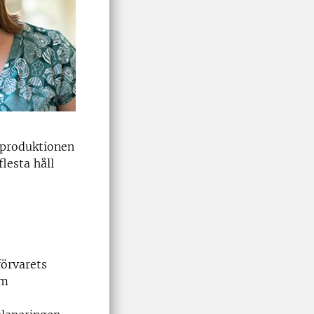
rproduktionen
lesta håll
t
förvarets
om