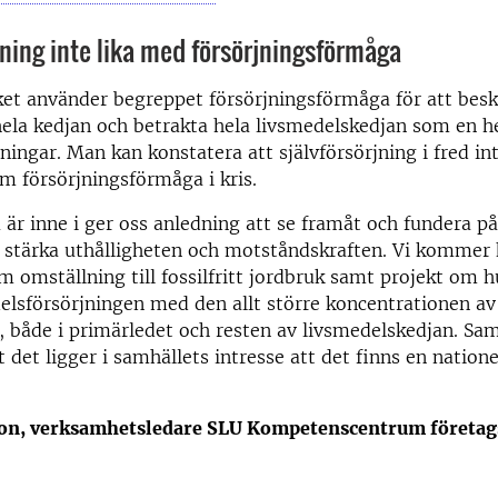
jning inte lika med försörjningsförmåga
et använder begreppet försörjningsförmåga för att besk
l hela kedjan och betrakta hela livsmedelskedjan som en 
ningar. Man kan konstatera att självförsörjning i fred int
 försörjningsförmåga i kris.
u är inne i ger oss anledning att se framåt och fundera på
n stärka uthålligheten och motståndskraften. Vi kommer 
om omställning till fossilfritt jordbruk samt projekt om h
elsförsörjningen med den allt större koncentrationen av
 både i primärledet och resten av livsmedelskedjan. Sam
 det ligger i samhällets intresse att det finns en natione
on, verksamhetsledare SLU Kompetenscentrum företag