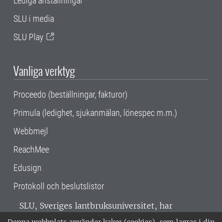
Lediga anställningar
SLU i media
SLU Play
Vanliga verktyg
Proceedo (beställningar, fakturor)
Primula (ledighet, sjukanmälan, lönespec m.m.)
Webbmejl
ReachMee
Edusign
Protokoll och beslutslistor
SLU, Sveriges lantbruksuniversitet, har
verksamhet över hela Sverige. Huvudorter är