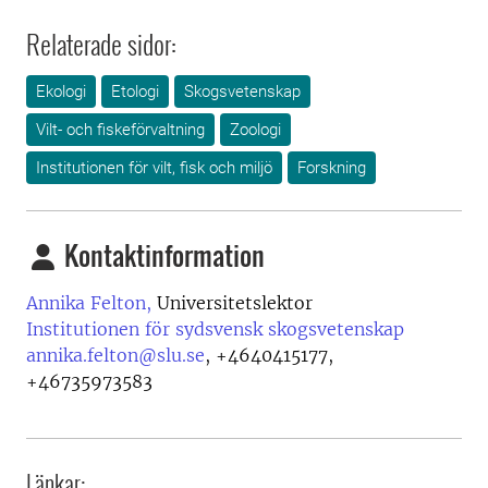
Relaterade sidor:
Ekologi
Etologi
Skogsvetenskap
Vilt- och fiskeförvaltning
Zoologi
Institutionen för vilt, fisk och miljö
Forskning
Kontaktinformation
Annika Felton,
Universitetslektor
Institutionen för sydsvensk skogsvetenskap
annika.felton@slu.se
,
+4640415177,
+46735973583
Länkar: