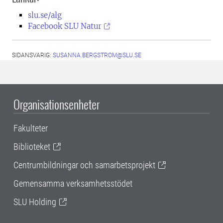
slu.se/alg
Facebook SLU Natur
SIDANSVARIG:
SUSANNA.BERGSTROM@SLU.SE
Organisationsenheter
Fakulteter
Biblioteket
Centrumbildningar och samarbetsprojekt
Gemensamma verksamhetsstödet
SLU Holding