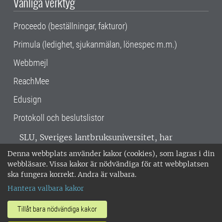
Vanliga verktyg
Proceedo (beställningar, fakturor)
Primula (ledighet, sjukanmälan, lönespec m.m.)
Webbmejl
ReachMee
Edusign
Protokoll och beslutslistor
SLU, Sveriges lantbruksuniversitet, har
verksamhet över hela Sverige. Huvudorter är
Denna webbplats använder kakor (cookies), som lagras i din
Alnarp, Uppsala och Umeå.
SLU är
webbläsare. Vissa kakor är nödvändiga för att webbplatsen
miljöcertifierat enligt ISO 14001. •
Telefon:
ska fungera korrekt. Andra är valbara.
018-67 10 00 • Org nr: 202100-2817 •
Om
Hantera valbara kakor
medarbetarwebben
•
SLU:s fakturaadress
•
Om SLU:s webbplatser
•
Vid KRIS
Tillåt bara nödvändiga kakor
•
Hantera kakor
•
Behandling av