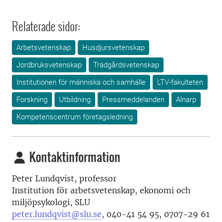
Relaterade sidor:
Arbetsvetenskap
Husdjursvetenskap
Jordbruksvetenskap
Trädgårdsvetenskap
Institutionen för människa och samhälle
LTV-fakulteten
Forskning
Utbildning
Pressmeddelanden
Alnarp
Kompetenscentrum företagsledning
Kontaktinformation
Peter Lundqvist, professor
Institution för arbetsvetenskap, ekonomi och
miljöpsykologi, SLU
peter.lundqvist@slu.se
, 040-41 54 95, 0707-29 61