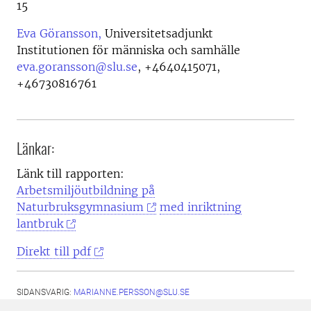
15
Eva Göransson,
Universitetsadjunkt
Institutionen för människa och samhälle
eva.goransson@slu.se
,
+4640415071,
+46730816761
Länkar:
Länk till rapporten:
Arbetsmiljöutbildning på
Naturbruksgymnasium
med inriktning
lantbruk
Direkt till pdf
SIDANSVARIG:
MARIANNE.PERSSON@SLU.SE