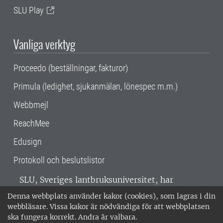
SLU Play
Vanliga verktyg
Proceedo (beställningar, fakturor)
Primula (ledighet, sjukanmälan, lönespec m.m.)
Webbmejl
ReachMee
Edusign
Protokoll och beslutslistor
SLU, Sveriges lantbruksuniversitet, har
verksamhet över hela Sverige. Huvudorter är
Denna webbplats använder kakor (cookies), som lagras i din
Alnarp, Uppsala och Umeå.
SLU är
webbläsare. Vissa kakor är nödvändiga för att webbplatsen
miljöcertifierat enligt ISO 14001. •
Telefon:
ska fungera korrekt. Andra är valbara.