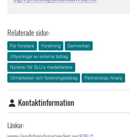
Relaterade sidor:
För forskare
Forskning
Samverkan
Utlysningar av externa bidrag
Nyheter för SLU:s medarbetare
Utmärkelser och forskningsbidrag
Partnerskap Alnarp
Kontaktinformation
Länkar:
www.landsbygdsnatverket.se/EIP