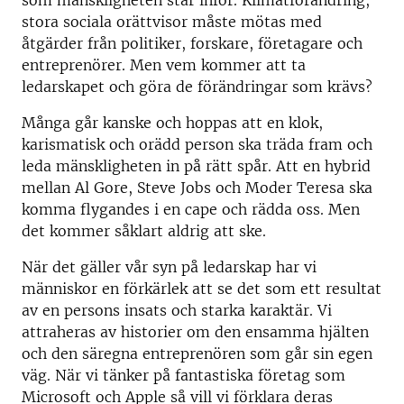
som mänskligheten står inför. Klimatförändring,
stora sociala orättvisor måste mötas med
åtgärder från politiker, forskare, företagare och
entreprenörer. Men vem kommer att ta
ledarskapet och göra de förändringar som krävs?
Många går kanske och hoppas att en klok,
karismatisk och orädd person ska träda fram och
leda mänskligheten in på rätt spår. Att en hybrid
mellan Al Gore, Steve Jobs och Moder Teresa ska
komma flygandes i en cape och rädda oss. Men
det kommer såklart aldrig att ske.
När det gäller vår syn på ledarskap har vi
människor en förkärlek att se det som ett resultat
av en persons insats och starka karaktär. Vi
attraheras av historier om den ensamma hjälten
och den säregna entreprenören som går sin egen
väg. När vi tänker på fantastiska företag som
Microsoft och Apple så vill vi förklara deras