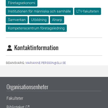
Företagsekonomi
Institutionen för människa och samhälle
LTV-fakulteten
Samverkan
Utbildning
Alnarp
Kompetenscentrum företagsledning
Kontaktinformation
SIDANSVARIG:
MARIANNE.PERSSON@SLU.SE
Organisationsenheter
Fakulteter
Biblioteket