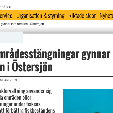
e på SLU
ervice
Organisation & styrning
Riktade sidor
Nyhet
ynnar inte torsken i Östersjön
mrådesstängningar gynnar 
n i Östersjön
ANUARI 2019
iskförvaltning använder sig
da områden eller
ningar under fiskens
 att förbättra fiskbeståndens