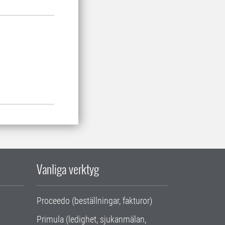
Vanliga verktyg
Proceedo (beställningar, fakturor)
Primula (ledighet, sjukanmälan,