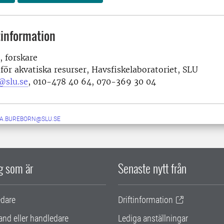
information
, forskare
 för akvatiska resurser, Havsfiskelaboratoriet, SLU
@slu.se
,
010-478 40 64, 070-369 30 04
IA.BUREBORN@SLU.SE
ig som är
Senaste nytt från
edare
Driftinformation
and eller handledare
Lediga anställningar