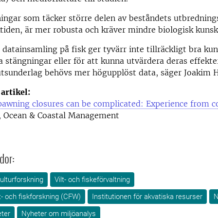
ingar som täcker större delen av beståndets utbrednin
ktiden, är mer robusta och kräver mindre biologisk kunsk
 datainsamling på fisk ger tyvärr inte tillräckligt bra ku
 stängningar eller för att kunna utvärdera deras effekte
utsunderlag behövs mer högupplöst data, säger Joakim H
artikel:
awning closures can be complicated: Experience from co
, Ocean & Coastal Management
dor:
ulturforskning
Vilt- och fiskeförvaltning
t- och fiskforskning (CFW)
Institutionen för akvatiska resurser
N
ter
Nyheter om miljöanalys