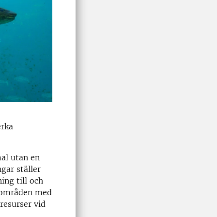
erka
mal utan en
gar ställer
ing till och
ll områden med
 resurser vid