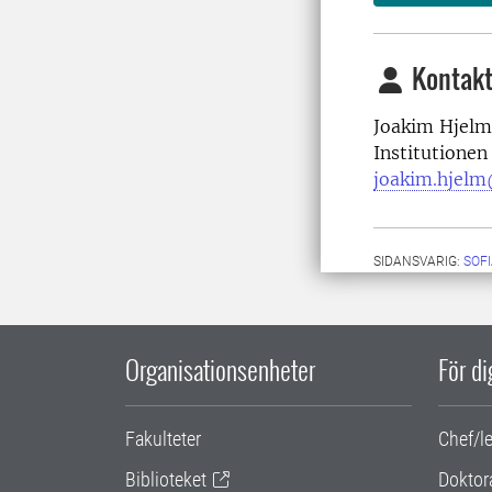
Kontakt
Joakim Hjelm
Institutionen
joakim.hjelm
SIDANSVARIG:
SOF
Organisationsenheter
För d
Fakulteter
Chef/l
Biblioteket
Doktor