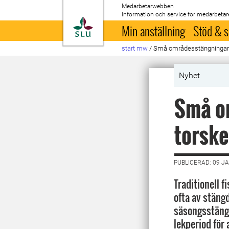
Medarbetarwebben
Information och service för medarbetar
Till startsida
Min anställning
Stöd & s
start mw
/
Små områdesstängningar g
Nyhet
Små o
torske
PUBLICERAD: 09 J
Traditionell f
ofta av stäng
säsongsstäng
lekperiod för