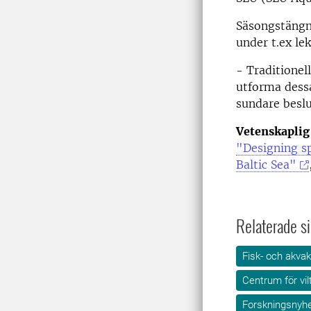
Säsongstängn
under t.ex le
- Traditionell
utforma dessa
sundare besl
Vetenskaplig 
"Designing sp
Baltic Sea"
Relaterade si
Fisk- och akvak
Centrum för vil
Forskningsnyhe