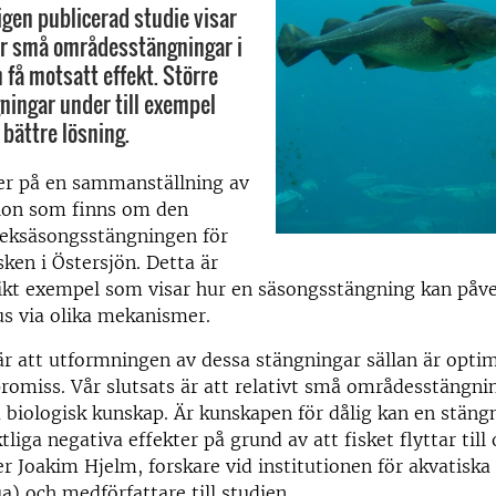
igen publicerad studie visar
för små områdesstängningar i
n få motsatt effekt. Större
ingar under till exempel
 bättre lösning.
er på en sammanställning av
ion som finns om den
eksäsongsstängningen för
sken i Östersjön. Detta är
rikt exempel som visar hur en säsongsstängning kan påv
s via olika mekanismer.
r att utformningen av dessa stängningar sällan är opti
romiss. Vår slutsats är att relativt små områdesstängnin
 biologisk kunskap. Är kunskapen för dålig kan en stängn
tliga negativa effekter på grund av att fisket flyttar ti
er Joakim Hjelm, forskare vid institutionen för akvatiska
) och medförfattare till studien.