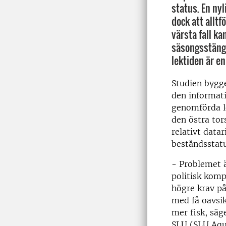
status. En nyl
dock att allt
värsta fall ka
säsongsstängn
lektiden är en
Studien bygg
den informat
genomförda l
den östra tor
relativt data
beståndsstatu
- Problemet ä
politisk komp
högre krav på
med få oavsik
mer fisk, säg
SLU (SLU Aqua