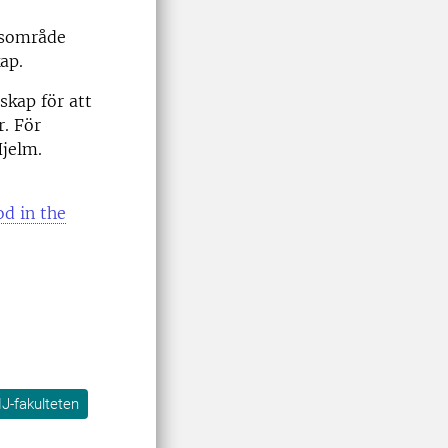
gsområde
ap.
nskap för att
r. För
jelm.
d in the
J-fakulteten