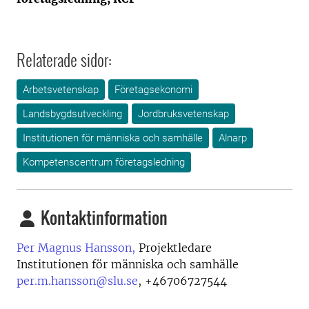
Relaterade sidor:
Arbetsvetenskap
Företagsekonomi
Landsbygdsutveckling
Jordbruksvetenskap
Institutionen för människa och samhälle
Alnarp
Kompetenscentrum företagsledning
Kontaktinformation
Per Magnus Hansson,
Projektledare
Institutionen för människa och samhälle
per.m.hansson@slu.se
,
+46706727544