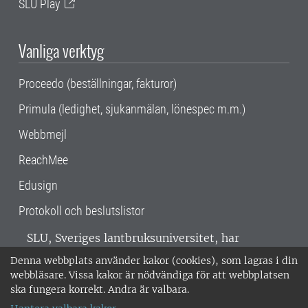
SLU Play
Vanliga verktyg
Proceedo (beställningar, fakturor)
Primula (ledighet, sjukanmälan, lönespec m.m.)
Webbmejl
ReachMee
Edusign
Protokoll och beslutslistor
SLU, Sveriges lantbruksuniversitet, har
verksamhet över hela Sverige. Huvudorter är
Denna webbplats använder kakor (cookies), som lagras i din
Alnarp, Uppsala och Umeå.
SLU är
webbläsare. Vissa kakor är nödvändiga för att webbplatsen
miljöcertifierat enligt ISO 14001. •
Telefon:
ska fungera korrekt. Andra är valbara.
018-67 10 00 • Org nr: 202100-2817 •
Om