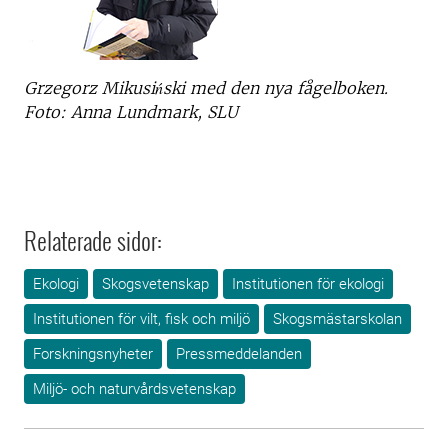
Grzegorz Mikusiński med den nya fågelboken.
Foto: Anna Lundmark, SLU
Relaterade sidor:
Ekologi
Skogsvetenskap
Institutionen för ekologi
Institutionen för vilt, fisk och miljö
Skogsmästarskolan
Forskningsnyheter
Pressmeddelanden
Miljö- och naturvårdsvetenskap