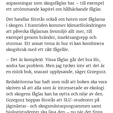
anpassningar som skogsfåglar har – till exempel
ett uttömmande kapitel om hålhäckande fåglar.
Det handlar förstås också om hoten mot fåglarna
i skogen. I framtiden kommer klimatförändringen
att påverka fåglarnas livsmiljö allt mer, till
exempel genom bränder, insektsangrepp och
stormar. Ett annat tema är hur vi kan kombinera
skogsbruk med ett rikt fågelliv.
– Det är komplext. Vissa fåglar går det bra för,
andra har problem. Men jag tycker inte att det är
en mörk bok, snarast upplysande, säger Grzegorz.
Redaktörerna har haft som mål att boken ska vara
skriven så att alla som är intresserade av ekologi
och skogens fåglar kan ha nytta och nöje av den.
Grzegorz hoppas förstås att SLU-studenter på
jägmästar- och skogsmästarprogrammen samt
biologistudenter ska läsa den – nu när det finns