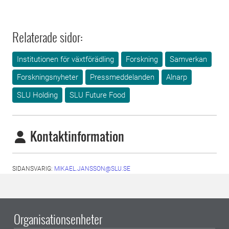
Relaterade sidor:
Institutionen för växtförädling
Forskning
Samverkan
Forskningsnyheter
Pressmeddelanden
Alnarp
SLU Holding
SLU Future Food
Kontaktinformation
SIDANSVARIG:
MIKAEL.JANSSON@SLU.SE
Organisationsenheter