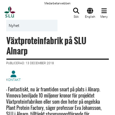
Medarbetarwebben
Till startsida
Sök
English
Meny
Nyhet
Växtproteinfabrik på SLU
Alnarp
PUBLICERAD: 13 DECEMBER 2018
KONTAKT
– Fantastiskt, nu är framtiden snart på plats i Alnarp.
Vinnova beviljade 10 miljoner kronor för projektet
Växtproteinfabriken eller som den heter på engelska
Plant Protein Factory, säger professor Eva Johansson,
SLU i Alnarp, tilltänkt styrgruppordförande för