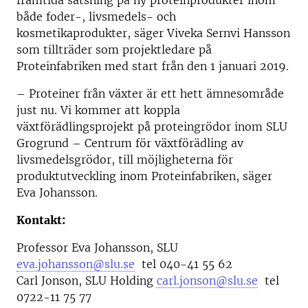
framtida satsning på ny proteinprodukter inom
både foder-, livsmedels- och
kosmetikaprodukter, säger Viveka Sernvi Hansson
som tillträder som projektledare på
Proteinfabriken med start från den 1 januari 2019.
– Proteiner från växter är ett hett ämnesområde
just nu. Vi kommer att koppla
växtförädlingsprojekt på proteingrödor inom SLU
Grogrund – Centrum för växtförädling av
livsmedelsgrödor, till möjligheterna för
produktutveckling inom Proteinfabriken, säger
Eva Johansson.
Kontakt:
Professor Eva Johansson, SLU
eva.johansson@slu.se
tel 040-41 55 62
Carl Jonson, SLU Holding
carl.jonson@slu.se
tel
0722-11 75 77