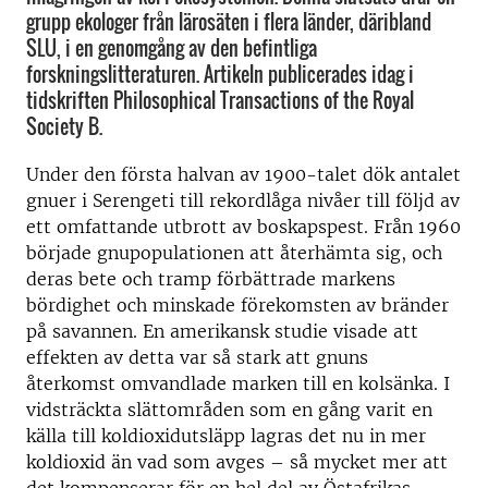
grupp ekologer från lärosäten i flera länder, däribland
SLU, i en genomgång av den befintliga
forskningslitteraturen. Artikeln publicerades idag i
tidskriften Philosophical Transactions of the Royal
Society B.
Under den första halvan av 1900-talet dök antalet
gnuer i Serengeti till rekordlåga nivåer till följd av
ett omfattande utbrott av boskapspest. Från 1960
började gnupopulationen att återhämta sig, och
deras bete och tramp förbättrade markens
bördighet och minskade förekomsten av bränder
på savannen. En amerikansk studie visade att
effekten av detta var så stark att gnuns
återkomst omvandlade marken till en kolsänka. I
vidsträckta slättområden som en gång varit en
källa till koldioxidutsläpp lagras det nu in mer
koldioxid än vad som avges – så mycket mer att