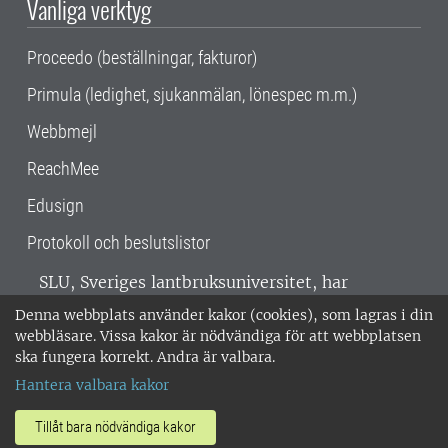
Vanliga verktyg
Proceedo (beställningar, fakturor)
Primula (ledighet, sjukanmälan, lönespec m.m.)
Webbmejl
ReachMee
Edusign
Protokoll och beslutslistor
SLU, Sveriges lantbruksuniversitet, har
verksamhet över hela Sverige. Huvudorter är
Denna webbplats använder kakor (cookies), som lagras i din
Alnarp, Uppsala och Umeå.
SLU är
webbläsare. Vissa kakor är nödvändiga för att webbplatsen
miljöcertifierat enligt ISO 14001. •
Telefon:
ska fungera korrekt. Andra är valbara.
018-67 10 00 • Org nr: 202100-2817 •
Om
Hantera valbara kakor
medarbetarwebben
•
SLU:s fakturaadress
•
Om SLU:s webbplatser
•
Vid KRIS
Tillåt bara nödvändiga kakor