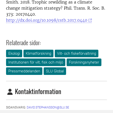
Smith. 2018. Trophic rewilding as a climate
change mitigation strategy? Phil. Trans. R. Soc. B.
373: 20170440.
http://dx.doi.org/10.1098/rstb.2017.0440
Relaterade sidor:
Ekologi
Klimatforskning
Vilt- och fiskeförvaltning
Institutionen för vilt, fisk och miljö
Forskningsnyheter
Pressmeddelanden
SLU Global
Kontaktinformation
SIDANSVARIG:
DAVID.STEPHANSSON@SLU.SE