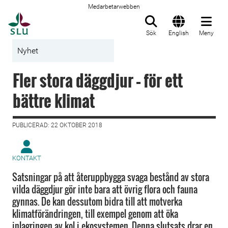
Medarbetarwebben
Till startsida
Sök
English
Meny
Nyhet
Fler stora däggdjur – för ett
bättre klimat
PUBLICERAD: 22 OKTOBER 2018
KONTAKT
Satsningar på att återuppbygga svaga bestånd av stora
vilda däggdjur gör inte bara att övrig flora och fauna
gynnas. De kan dessutom bidra till att motverka
klimatförändringen, till exempel genom att öka
inlagringen av kol i ekosystemen. Denna slutsats drar en