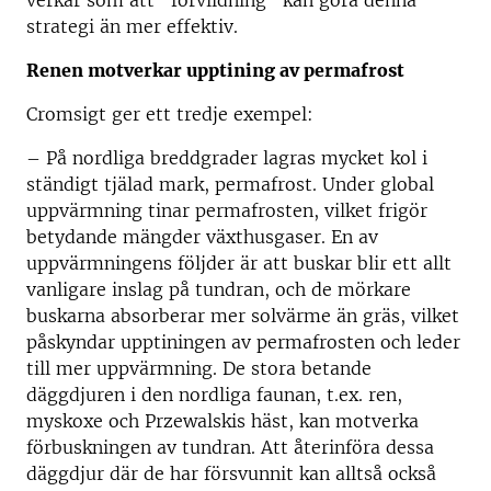
verkar som att "förvildning" kan göra denna
strategi än mer effektiv.
Renen motverkar upptining av permafrost
Cromsigt ger ett tredje exempel:
– På nordliga breddgrader lagras mycket kol i
ständigt tjälad mark, permafrost. Under global
uppvärmning tinar permafrosten, vilket frigör
betydande mängder växthusgaser. En av
uppvärmningens följder är att buskar blir ett allt
vanligare inslag på tundran, och de mörkare
buskarna absorberar mer solvärme än gräs, vilket
påskyndar upptiningen av permafrosten och leder
till mer uppvärmning. De stora betande
däggdjuren i den nordliga faunan, t.ex. ren,
myskoxe och Przewalskis häst, kan motverka
förbuskningen av tundran. Att återinföra dessa
däggdjur där de har försvunnit kan alltså också