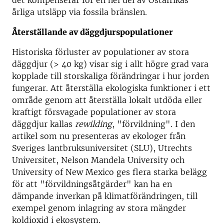
det kompenserar för en hel del av Östafrikas
årliga utsläpp via fossila bränslen.
Återställande av däggdjurspopulationer
Historiska förluster av populationer av stora
däggdjur (> 40 kg) visar sig i allt högre grad vara
kopplade till storskaliga förändringar i hur jorden
fungerar. Att återställa ekologiska funktioner i ett
område genom att återställa lokalt utdöda eller
kraftigt försvagade populationer av stora
däggdjur kallas
rewilding
, "förvildning". I den
artikel som nu presenteras av ekologer från
Sveriges lantbruksuniversitet (SLU), Utrechts
Universitet, Nelson Mandela University och
University of New Mexico ges flera starka belägg
för att "förvildningsåtgärder" kan ha en
dämpande inverkan på klimatförändringen, till
exempel genom inlagring av stora mängder
koldioxid i ekosystem.