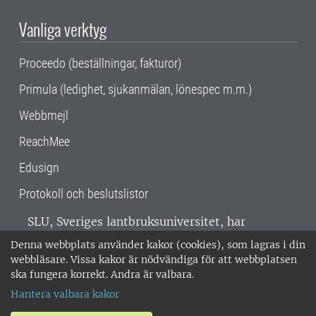
Vanliga verktyg
Proceedo (beställningar, fakturor)
Primula (ledighet, sjukanmälan, lönespec m.m.)
Webbmejl
ReachMee
Edusign
Protokoll och beslutslistor
SLU, Sveriges lantbruksuniversitet, har
verksamhet över hela Sverige. Huvudorter är
Denna webbplats använder kakor (cookies), som lagras i din
Alnarp, Uppsala och Umeå.
SLU är
webbläsare. Vissa kakor är nödvändiga för att webbplatsen
miljöcertifierat enligt ISO 14001. •
Telefon:
ska fungera korrekt. Andra är valbara.
018-67 10 00 • Org nr: 202100-2817 •
Om
Hantera valbara kakor
medarbetarwebben
•
SLU:s fakturaadress
•