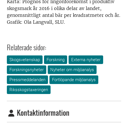
Karta: Prognos för lingonförekomst i produktiv
skogsmark år 2016 i olika delar av landet,
genomsnittligt antal bär per kvadratmeter och år.
Grafik: Ola Langvall, SLU.
Relaterade sidor:
Skogsvetenskap
Forskning
Externa nyheter
Forskningsnyheter
Nyheter om miljöanalys
Pressmeddelanden
Fortlöpande miljöanalys
Riksskogstaxeringen
Kontaktinformation