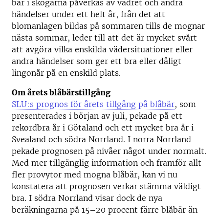
bär i skogarna påverkas av vädret och andra
händelser under ett helt år, från det att
blomanlagen bildas på sommaren tills de mognar
nästa sommar, leder till att det är mycket svårt
att avgöra vilka enskilda vädersituationer eller
andra händelser som ger ett bra eller dåligt
lingonår på en enskild plats.
Om årets blåbärstillgång
SLU:s prognos för årets tillgång på blåbär
, som
presenterades i början av juli, pekade på ett
rekordbra år i Götaland och ett mycket bra år i
Svealand och södra Norrland. I norra Norrland
pekade prognosen på nivåer något under normalt.
Med mer tillgänglig information och framför allt
fler provytor med mogna blåbär, kan vi nu
konstatera att prognosen verkar stämma väldigt
bra. I södra Norrland visar dock de nya
beräkningarna på 15–20 procent färre blåbär än