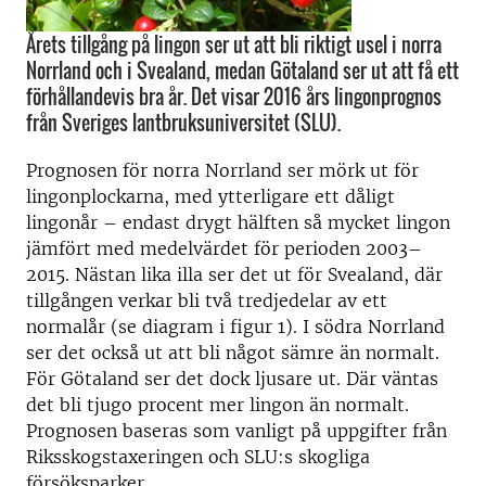
Årets tillgång på lingon ser ut att bli riktigt usel i norra
Norrland och i Svealand, medan Götaland ser ut att få ett
förhållandevis bra år. Det visar 2016 års lingonprognos
från Sveriges lantbruksuniversitet (SLU).
Prognosen för norra Norrland ser mörk ut för
lingonplockarna, med ytterligare ett dåligt
lingonår – endast drygt hälften så mycket lingon
jämfört med medelvärdet för perioden 2003–
2015. Nästan lika illa ser det ut för Svealand, där
tillgången verkar bli två tredjedelar av ett
normalår (se diagram i figur 1). I södra Norrland
ser det också ut att bli något sämre än normalt.
För Götaland ser det dock ljusare ut. Där väntas
det bli tjugo procent mer lingon än normalt.
Prognosen baseras som vanligt på uppgifter från
Riksskogstaxeringen och SLU:s skogliga
försöksparker.