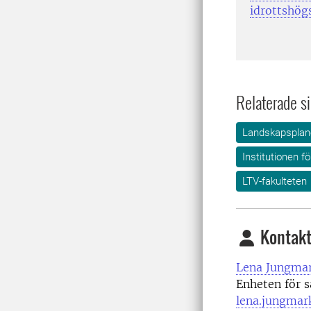
idrottshögs
Relaterade si
Landskapsplane
Institutionen f
LTV-fakulteten
Kontakt
Lena Jungmar
Enheten för 
lena.jungmar