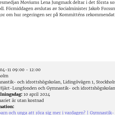
esmedjan Moviums Lena Jungmark deltar i det första s
oll. Förmiddagen avslutas av Socialminister Jakob Fors
ågor om hur regeringen ser på Kommitténs rekommendat
4-11 09:00 - 12:00
holm
astik- och idrottshögskolan, Lidingövägen 1, Stockho
Hjärt-Lungfonden och Gymnastik- och idrottshögskola
lningsdag:
10 april 2024
ariet är utan kostnad
mation:
 barn och unga att röra sig mer i vardagen? | Gymnastik-