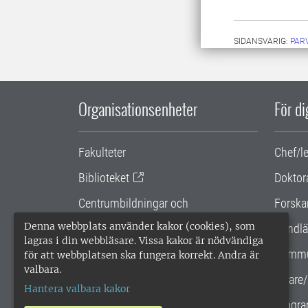
SIDANSVARIG:
PAR
Organisationsenheter
För d
Fakulteter
Chef/l
Biblioteket
Doktor
Centrumbildningar och
Forska
samarbetsprojekt
Denna webbplats använder kakor (cookies), som
Handlä
lagras i din webbläsare. Vissa kakor är nödvändiga
Gemensamma verksamhetsstödet
Kommu
för att webbplatsen ska fungera korrekt. Andra är
valbara.
SLU Holding
Lärare/
Hantera valbara kakor
Progra