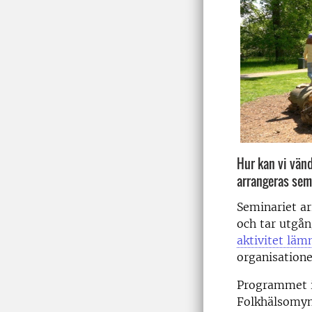
Hur kan vi vänd
arrangeras semi
Seminariet a
och tar utgå
aktivitet läm
organisation
Programmet i
Folkhälsomyn