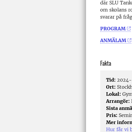
där SLU Tank
om skolans r
svarar på fr
PROGRAM
ANMÄLAM
Fakta
Tid:
2024-0
Ort:
Stock
Lokal:
Gymn
Arrangör:
Sista anmä
Pris:
Semin
Mer infor
Hur får vi