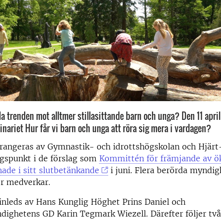
a trenden mot alltmer stillasittande barn och unga? Den 11 april
nariet Hur får vi barn och unga att röra sig mera i vardagen?
rrangeras av Gymnastik- och idrottshögskolan och Hjär
ngspunkt i de förslag som
Kommittén för främjande av ök
nade i sitt slutbetänkande
i juni. Flera berörda myndig
er medverkar.
nleds av Hans Kunglig Höghet Prins Daniel och
dighetens GD Karin Tegmark Wiezell. Därefter följer tv