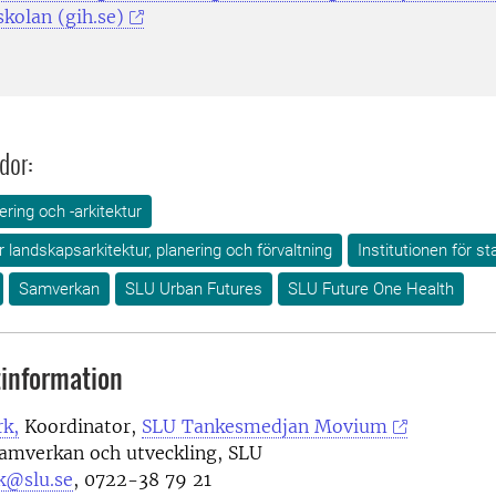
kolan (gih.se)
dor:
ring och -arkitektur
ör landskapsarkitektur, planering och förvaltning
Institutionen för s
Samverkan
SLU Urban Futures
SLU Future One Health
information
k,
Koordinator,
SLU Tankesmedjan Movium
samverkan och utveckling, SLU
k@slu.se
,
0722-38 79 21