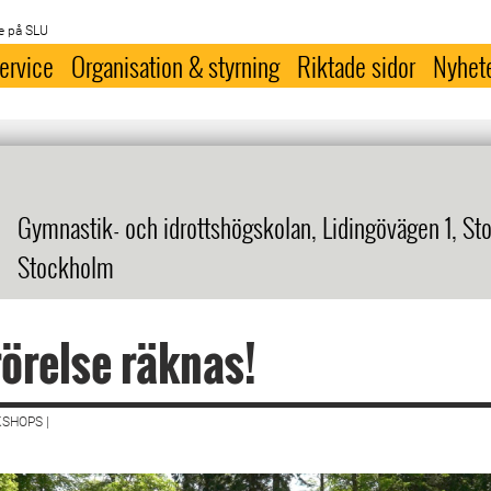
e på SLU
ervice
Organisation & styrning
Riktade sidor
Nyhet
Gymnastik- och idrottshögskolan, Lidingövägen 1, St
Stockholm
rörelse räknas!
SHOPS |