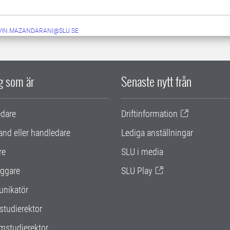
VIN.MAZANDARANI@SLU.SE
ig som är
Senaste nytt från
edare
Driftinformation
and eller handledare
Lediga anställningar
re
SLU i media
ggare
SLU Play
nikatör
studierektor
mstudierektor