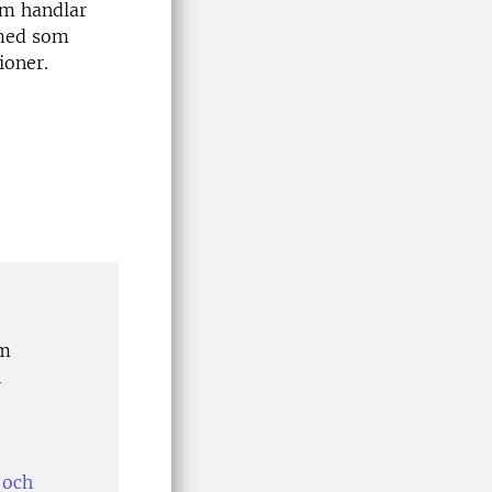
om handlar
smed som
ioner.
lm
n
 och