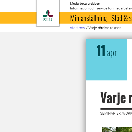
Medarbetarwebben
Information och service för medarbetar
Till startsida
Min anställning
Stöd & s
start mw
/
Varje rörelse räknas!
11
apr
Varje 
SEMINARIER, WORK