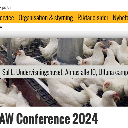
e på SLU
ervice
Organisation & styrning
Riktade sidor
Nyhet
4
Sal L, Undervisningshuset, Almas allé 10, Ultuna cam
AW Conference 2024