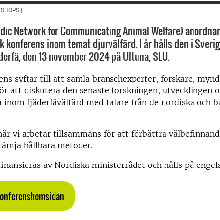
SHOPS |
ic Network for Communicating Animal Welfare) anordnar 
k konferens inom temat djurvälfärd. I år hålls den i Sveri
jäderfä, den 13 november 2024 på Ultuna, SLU.
ns syftar till att samla branschexperter, forskare, myn
för att diskutera den senaste forskningen, utvecklingen 
inom fjäderfävälfärd med talare från de nordiska och ba
​när vi arbetar tillsammans för att förbättra välbefinnan
främja hållbara metoder.
inansieras av Nordiska ministerrådet och hålls på engel
konferenshemsidan