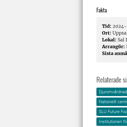
Fakta
Tid:
2024-1
Ort:
Uppsa
Lokal:
Sal 
Arrangör:
Sista anmä
Relaterade si
Djuromvårdnad
Nationellt cent
SLU Future Fo
Institutionen f