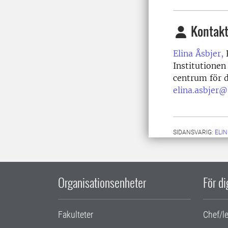
Kontakt
Elina Åsbjer,
K
Institutionen
centrum för d
elina.asbjer@
SIDANSVARIG:
ELI
Organisationsenheter
För d
Fakulteter
Chef/l