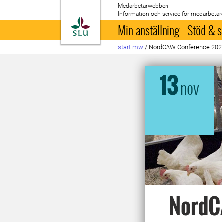
Medarbetarwebben
Information och service för medarbetar
Till startsida
Min anställning
Stöd & s
start mw
/
NordCAW Conference 202
13
nov
NordC