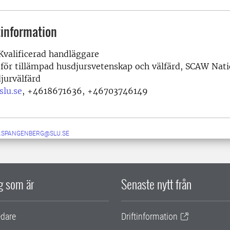
information
valificerad handläggare
 för tillämpad husdjursvetenskap och välfärd, SCAW Nati
jurvälfärd
slu.se
,
+4618671636, +46703746149
N.SPANGENBERG@SLU.SE
ig som är
Senaste nytt från
edare
Driftinformation