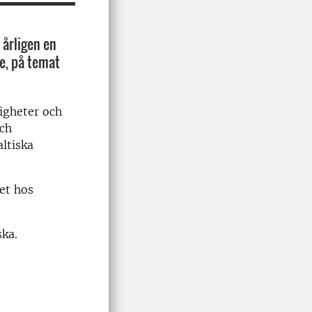
årligen en
ge, på temat
digheter och
och
ltiska
det hos
ska.