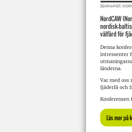
SEMINARIER, WORK
NordCAW (Nord
nordisk-baltis
välfärd för f
Denna konfere
intressenter 
utmaningarna 
länderna.
Var med oss ​
fjäderfä och 
Konferensen f
Läs mer på 