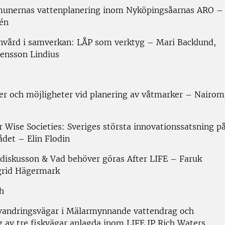
unernas vattenplanering inom Nyköpingsåarnas ARO –
lén
nvård i samverkan: LÅP som verktyg – Mari Backlund,
vensson Lindius
er och möjligheter vid planering av våtmarker – Nairom
r Wise Societies: Sveriges största innovationssatsning p
det – Elin Flodin
ldiskusson & Vad behöver göras After LIFE – Faruk
ngrid Hägermark
h
 vandringsvägar i Mälarmynnande vattendrag och
g av tre fiskvägar anlagda inom LIFE IP Rich Waters