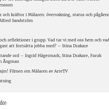
ensson
ar och kräftor i Mälaren: övervakning, status och pågåen
Alfred Sandström
 och reflektioner i grupp. Vad tar vi med oss hem och va
igast att fortsätta jobba med? – Stina Drakare
utande ord – Ingrid Hägermark, Stina Drakare, Faruk
lin Ångman
tajm! Filmen om Mälaren av ArteTV
utning
dor: