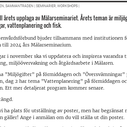
EN, SAMMANTRÄDEN | SEMINARIER, WORKSHOPS |
l årets upplaga av Mälarseminariet. Årets teman är miljög
r, vattenplanering och fisk.
tenvårdsförbund bjuder tillsammans med institutionen f
n till 2024 års Mälarseminarium.
ar i november ska vi uppdatera och inspirera varandra t
ing, miljöövervakning och åtgärdsarbete i Mälaren.
ma ”Miljögifter” på förmiddagen och ”Översvämningar” 
n, dag 2 har tema ”Vattenplanering” på förmiddagen oc
n. Ett mer detaljerat program kommer senare.
tängd.
i ha plats för utställning av poster, men har begränsat 
rn gäller! Ange i anmälan om du vill ställa ut din poster.