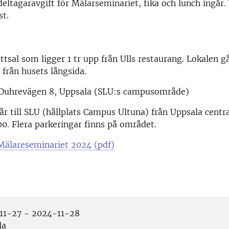
deltagaravgift för Mälarseminariet, fika och lunch ingår.
st.
ttsal som ligger 1 tr upp från Ulls restaurang. Lokalen g
 från husets långsida.
 Duhrevägen 8, Uppsala (SLU:s campusområde)
r till SLU (hållplats Campus Ultuna) från Uppsala centra
00. Flera parkeringar finns på området.
Mälareseminariet 2024 (pdf)
1-27 - 2024-11-28
la