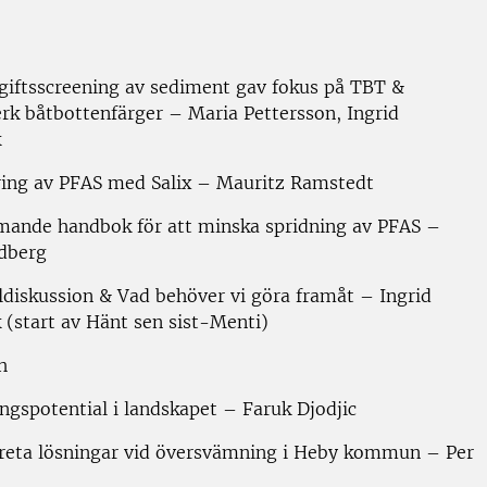
ögiftsscreening av sediment gav fokus på TBT &
rk båtbottenfärger – Maria Pettersson, Ingrid
k
ring av PFAS med Salix – Mauritz Ramstedt
ande handbok för att minska spridning av PFAS –
dberg
ldiskussion & Vad behöver vi göra framåt – Ingrid
(start av Hänt sen sist-Menti)
h
ngspotential i landskapet – Faruk Djodjic
reta lösningar vid översvämning i Heby kommun – Per