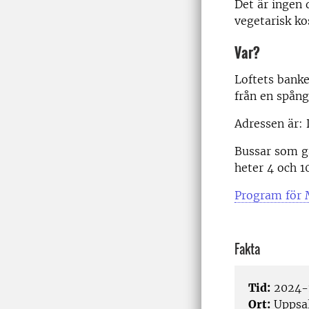
Det är ingen 
vegetarisk ko
Var?
Loftets banke
från en spång
Adressen är:
Bussar som gå
heter 4 och 1
Program för 
Fakta
Tid:
2024-1
Ort:
Uppsa