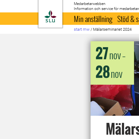
Medarbetarwebben
Information och service för medarbetar
Till startsida
Min anställning
Stöd & s
start mw
/
Mälarseminariet 2024
27
nov
–
28
nov
Mälar