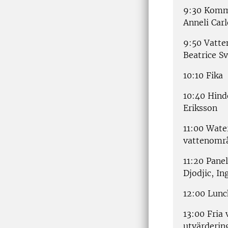
9:30 Komm
Anneli Car
9:50 Vatte
Beatrice S
10:10 Fika
10:40 Hind
Eriksson
11:00 Wate
vattenområ
11:20 Pane
Djodjic, I
12:00 Lunc
13:00 Fria
utvärderin