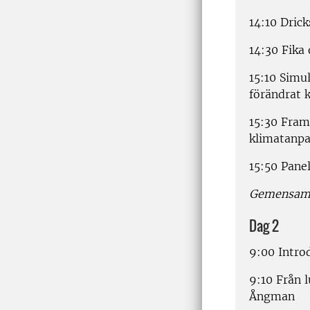
14:10 Dric
14:30 Fika 
15:10 Simu
förändrat
15:30 Fram
klimatanpa
15:50 Pane
Gemensam m
Dag 2
9:00 Introd
9:10 Från l
Ångman