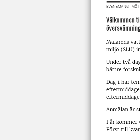
EVENEMANG | MÖT
Välkommen til
översvämninga
Mälarens vat
miljö (SLU) i
Under två dag
bättre forskn
Dag 1 har te
eftermiddage
eftermiddage
Anmälan är s
I år kommer v
Först till kva