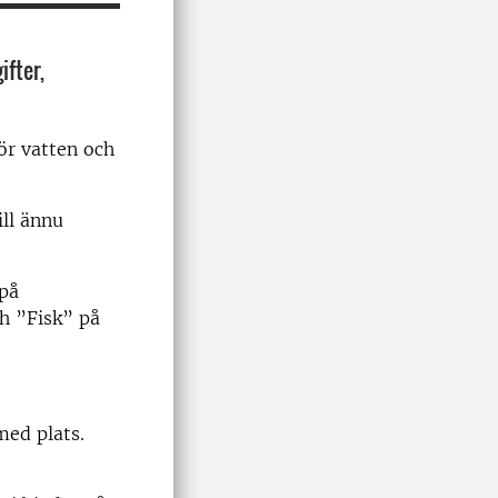
ifter,
ör vatten och
ill ännu
på
h ”Fisk” på
med plats.