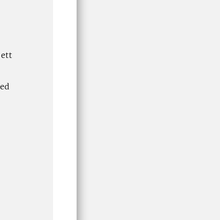
 ett
med