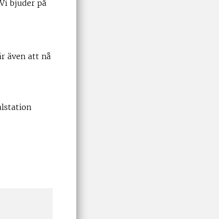
 Vi bjuder på
år även att nå
lstation