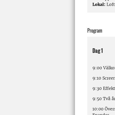
Lokal:
Loft
Program
Dag 1
9:00 Väl
9:10 Scree
9:30 Effek
9:50 Två å
10:00 Över
Enander