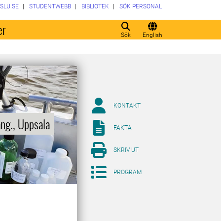
SLU.SE
STUDENTWEBB
BIBLIOTEK
SÖK PERSONAL
er
Sök
English
KONTAKT
ang., Uppsala
FAKTA
SKRIV UT
PROGRAM