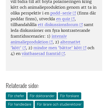
vill bidra till att bryta polariseringen kring
kött och animalieproduktion genom att ta in
olika perspektiv i en
podd-serie
(finns där
poddar finns), utveckla
en quiz
,
tillhandahålla
ett diskussionsforum
samt
leda diskussioner om fyra kontrasterande
framtidsscenarier: 1)
intensiv
animalieproduktion
, 2)
alternativt
'kött'
, 2)
mindre men 'bättre' kött
och
4) en
växtbaserad framtid
.
Relaterade sidor:
För chefer
För doktorander
För forskare
För handledare
För lärare och studierektorer