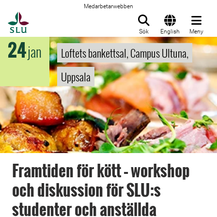
Medarbetarwebben
Till startsida
Sök
English
Meny
24
jan
Loftets bankettsal, Campus Ultuna,
Uppsala
Framtiden för kött – workshop
och diskussion för SLU:s
studenter och anställda