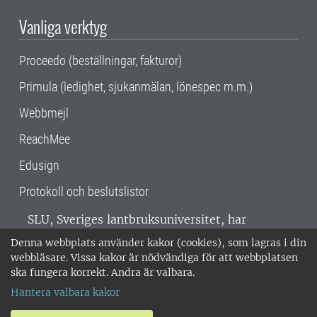
Vanliga verktyg
Proceedo (beställningar, fakturor)
Primula (ledighet, sjukanmälan, lönespec m.m.)
Webbmejl
ReachMee
Edusign
Protokoll och beslutslistor
SLU, Sveriges lantbruksuniversitet, har
verksamhet över hela Sverige. Huvudorter är
Denna webbplats använder kakor (cookies), som lagras i din
Alnarp, Uppsala och Umeå.
SLU är
webbläsare. Vissa kakor är nödvändiga för att webbplatsen
miljöcertifierat enligt ISO 14001. •
Telefon:
ska fungera korrekt. Andra är valbara.
018-67 10 00 • Org nr: 202100-2817 •
Om
Hantera valbara kakor
medarbetarwebben
•
SLU:s fakturaadress
•