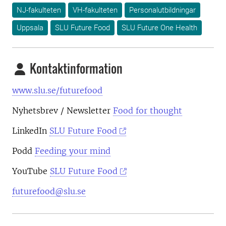
NJ-fakulteten
VH-fakulteten
Personalutbildningar
Uppsala
SLU Future Food
SLU Future One Health
Kontaktinformation
www.slu.se/futurefood
Nyhetsbrev
/ Newsletter
Food for thought
LinkedIn
SLU Future Food
Podd
Feeding your mind
YouTube
SLU Future Food
futurefood@slu.se