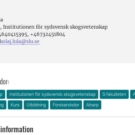
la
, Institutionen för sydsvensk skogsvetenskap
4640415395, +46732451804
kolaj.lula@slu.se
dor:
ap
Institutionen för sydsvensk skogsvetenskap
S-fakulteten
ng
Kurs
Utbildning
Forskarskolor
Alnarp
information