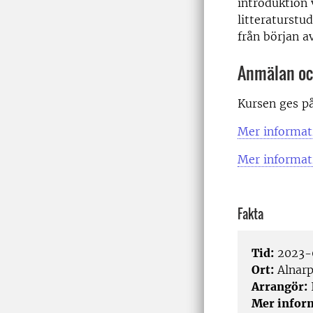
introduktion 
litteraturstu
från början a
Anmälan oc
Kursen ges på
Mer informati
Mer informati
Fakta
Tid:
2023-
Ort:
Alnar
Arrangör:
Mer infor