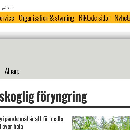
e på SLU
ervice
Organisation & styrning
Riktade sidor
Nyhet
Alnarp
 skoglig föryngring
ripande mål är att förmedla
d över hela