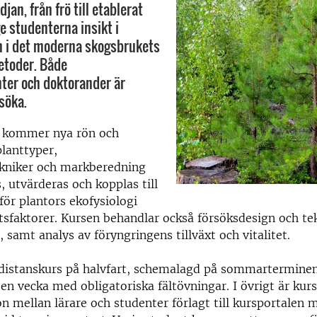
jan, från frö till etablerat
ge studenterna insikt i
n i det moderna skogsbrukets
etoder. Både
ter och doktorander är
söka.
 kommer nya rön och
lanttyper,
ekniker och markberedning
, utvärderas och kopplas till
 för plantors ekofysiologi
sfaktorer. Kursen behandlar också försöksdesign och tek
 samt analys av föryngringens tillväxt och vitalitet.
distanskurs på halvfart, schemalagd på sommarterminen.
 en vecka med obligatoriska fältövningar. I övrigt är kur
on mellan lärare och studenter förlagt till kursportalen 