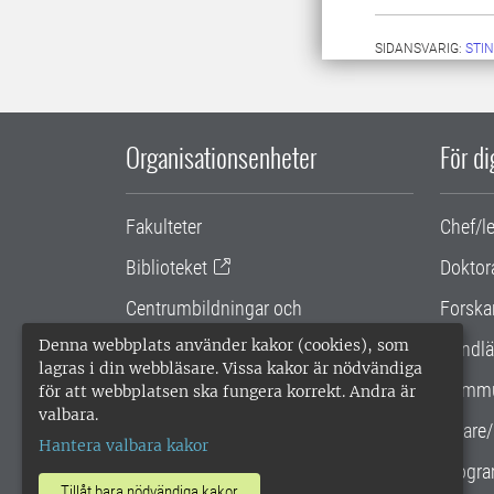
SIDANSVARIG:
STI
Organisationsenheter
För d
Fakulteter
Chef/l
Biblioteket
Doktor
Centrumbildningar och
Forska
samarbetsprojekt
Denna webbplats använder kakor (cookies), som
Handlä
lagras i din webbläsare. Vissa kakor är nödvändiga
Gemensamma verksamhetsstödet
Kommu
för att webbplatsen ska fungera korrekt. Andra är
valbara.
SLU Holding
Lärare/
Hantera valbara kakor
Progra
Tillåt bara nödvändiga kakor