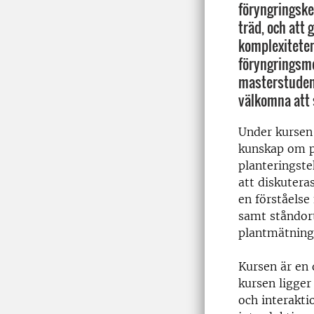
föryngringsked
träd, och att 
komplexitete
föryngringsm
masterstuden
välkomna att 
Under kursen
kunskap om p
planteringst
att diskuteras
en förståelse
samt ståndort
plantmätning,
Kursen är en 
kursen ligger
och interakti