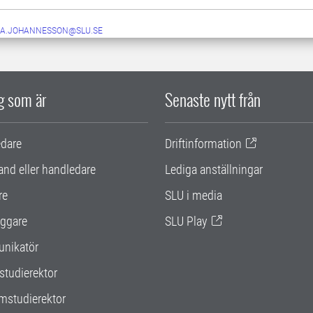
NA.JOHANNESSON@SLU.SE
ig som är
Senaste nytt från
edare
Driftinformation
and eller handledare
Lediga anställningar
re
SLU i media
ggare
SLU Play
nikatör
studierektor
mstudierektor