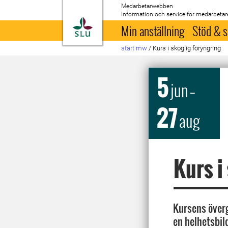
Medarbetarwebben
Information och service för medarbetar
Till startsida
Min anställning
Stöd & s
start mw
/
Kurs i skoglig föryngring
5
jun
–
27
aug
Kurs i
Kursens överg
en helhetsbil