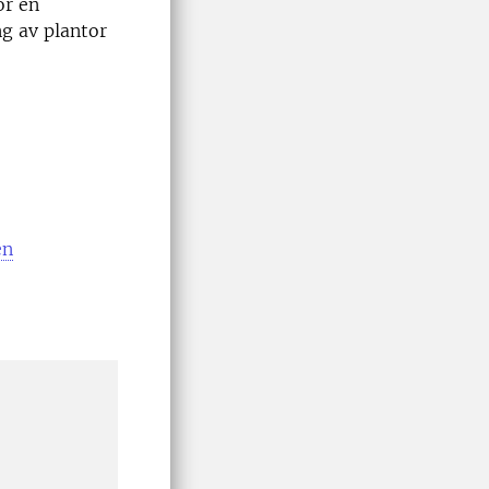
ör en
ng av plantor
en