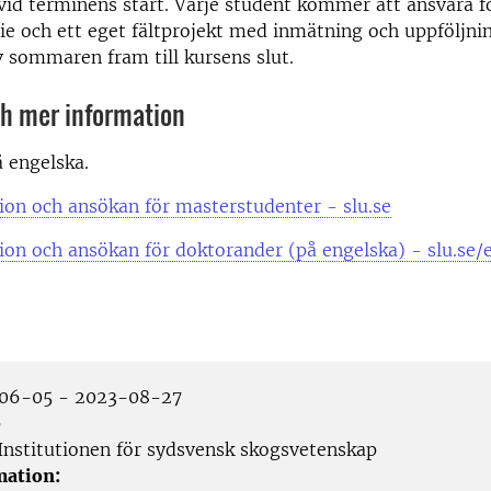
vid terminens start. Varje student kommer att ansvara f
die och ett eget fältprojekt med inmätning och uppföljni
v sommaren fram till kursens slut.
h mer information
 engelska.
on och ansökan för masterstudenter - slu.se
on och ansökan för doktorander (på engelska) - slu.se/
06-05 - 2023-08-27
p
Institutionen för sydsvensk skogsvetenskap
mation: