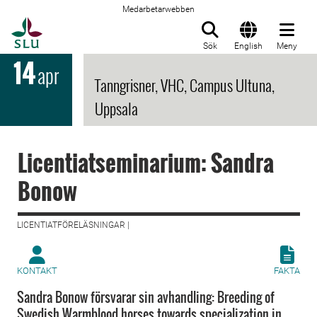
Medarbetarwebben
Till startsida
Sök
English
Meny
14
apr
Tanngrisner, VHC, Campus Ultuna,
Uppsala
Licentiatseminarium: Sandra
Bonow
LICENTIATFÖRELÄSNINGAR |
KONTAKT
FAKTA
Sandra Bonow försvarar sin avhandling: Breeding of
Swedish Warmblood horses towards specialization in