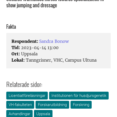
show jumping and dressage
Fakta
Respondent:
Sandra Bonow
Tid:
2023-04-14 13:00
Ort:
Uppsala
Lokal:
Tanngrisner, VHC, Campus Ultuna
Relaterade sidor:
Licentiatföreläsningar
Institutionen för husdjursgenetik
VH-fakulteten
Forskarutbildning
Forskning
Avhandlingar
Uppsala