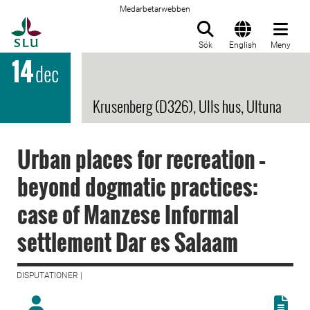
Medarbetarwebben
Till startsida
Sök
English
Meny
14
dec
Krusenberg (D326), Ulls hus, Ultuna
Urban places for recreation –
beyond dogmatic practices:
case of Manzese Informal
settlement Dar es Salaam
DISPUTATIONER |