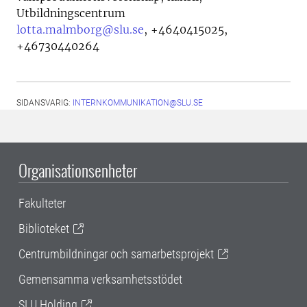
Utbildningscentrum
lotta.malmborg@slu.se
,
+4640415025,
+46730440264
SIDANSVARIG:
INTERNKOMMUNIKATION@SLU.SE
Organisationsenheter
Fakulteter
Biblioteket
Centrumbildningar och samarbetsprojekt
Gemensamma verksamhetsstödet
SLU Holding