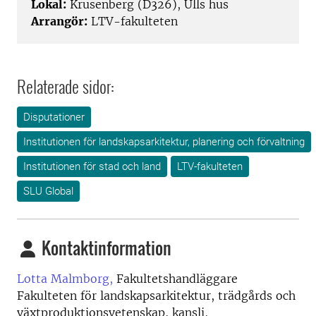
Lokal:
Krusenberg (D326), Ulls hus
Arrangör:
LTV-fakulteten
Relaterade sidor:
Disputationer
Institutionen för landskapsarkitektur, planering och förvaltning
Institutionen för stad och land
LTV-fakulteten
SLU Global
Kontaktinformation
Lotta Malmborg,
Fakultetshandläggare
Fakulteten för landskapsarkitektur, trädgårds och
växtproduktionsvetenskap, kansli,