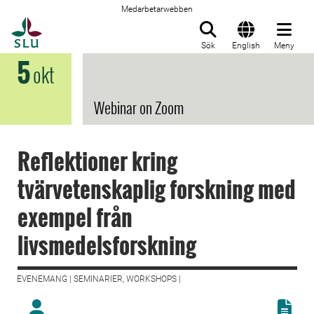
Medarbetarwebben
Till startsida
Sök
English
Meny
5
okt
Webinar on Zoom
Reflektioner kring
tvärvetenskaplig forskning med
exempel från
livsmedelsforskning
EVENEMANG | SEMINARIER, WORKSHOPS |