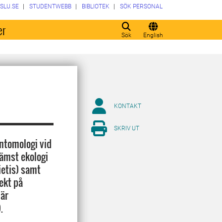
SLU.SE
STUDENTWEBB
BIBLIOTEK
SÖK PERSONAL
er
Sök
English
KONTAKT
SKRIV UT
ntomologi vid
rämst ekologi
ietis) samt
ekt på
 är
.