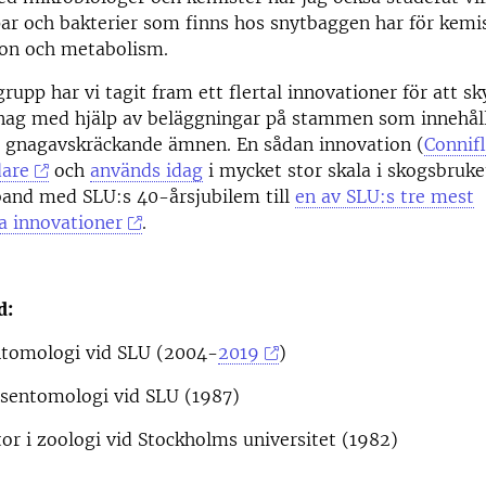
ar och bakterier som finns hos snytbaggen har för kemi
on och metabolism.
grupp har vi tagit fram ett flertal innovationer för att s
gnag med hjälp av beläggningar på stammen som innehål
er gnagavskräckande ämnen. En sådan innovation (
Connif
dare
och
används idag
i mycket stor skala i skogsbruke
band med SLU:s 40-årsjubilem till
en av SLU:s tre mest
a innovationer
.
d:
entomologi vid SLU (2004-
2019
)
gsentomologi vid SLU (1987)
tor i zoologi vid Stockholms universitet (1982)