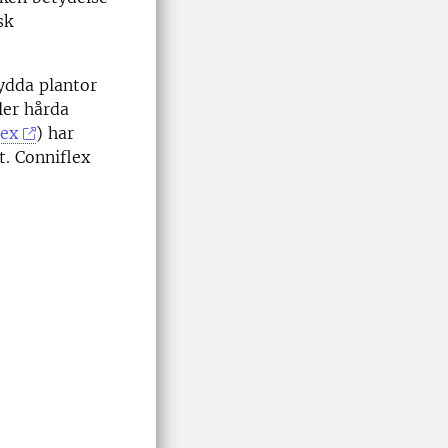
sk
kydda plantor
ler hårda
lex
) har
t. Conniflex