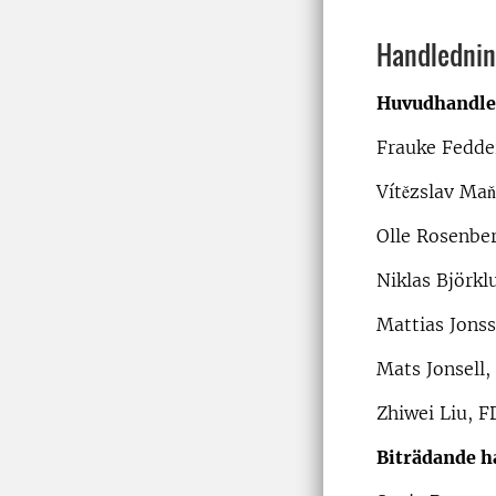
Handledni
Huvudhandled
Frauke Fedde
Vítězslav Ma
Olle Rosenber
Niklas Björk
Mattias Jonss
Mats Jonsell,
Zhiwei Liu, F
Biträdande h