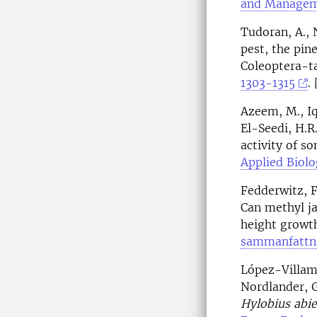
and Managem
Tudoran, A., 
pest, the pin
Coleoptera-t
1303-1315
. 
Azeem, M., Iq
El-Seedi, H.R
activity of s
Applied Biolo
Fedderwitz, F
Can methyl ja
height growth
sammanfattn
López-Villamo
Nordlander, G
Hylobius abie