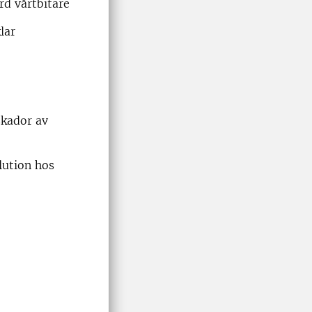
rd vårtbitare
lar
skador av
lution hos