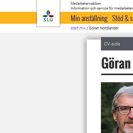
Medarbetarwebben
Information och service för medarbetar
Till startsida
Min anställning
Stöd & s
start mw
/
Göran Nordlander
CV-sida
Göran