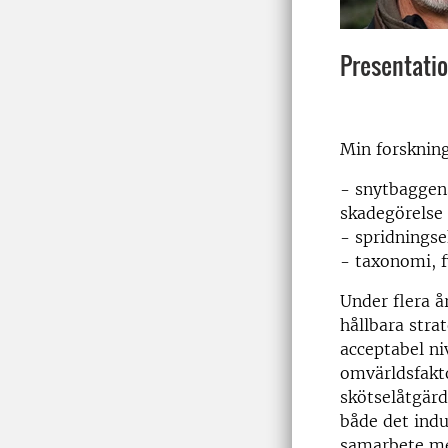
Presentati
Min forskning
- snytbaggen
skadegörelse
- spridningse
- taxonomi, f
Under flera år
hållbara stra
acceptabel ni
omvärldsfakt
skötselåtgärd
både det indu
samarbete med