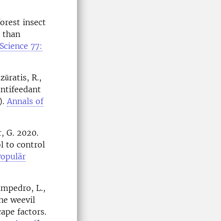
]
orest insect
- than
cience 77:
ūratis, R.,
antifeedant
).
Annals of
, G. 2020.
l to control
opulär
ampedro, L.,
ne weevil
cape factors.