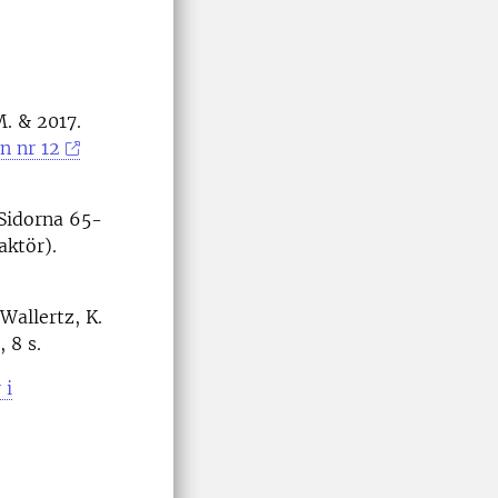
M. & 2017.
n nr 12
 Sidorna 65-
aktör).
 Wallertz, K.
 8 s.
 i