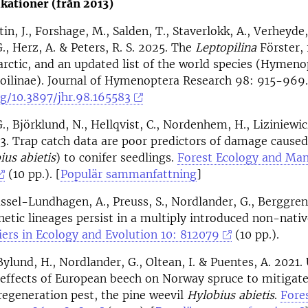
kationer (från 2013)
tin, J., Forshage, M., Salden, T., Staverlokk, A., Verheyde,
., Herz, A. & Peters, R. S. 2025. The
Leptopilina
Förster, 
rctic, and an updated list of the world species (Hymeno
coilinae). Journal of Hymenoptera Research 98: 915-969.
rg/10.3897/jhr.98.165583
., Björklund, N., Hellqvist, C., Nordenhem, H., Liziniewi
3. Trap catch data are poor predictors of damage caused
ius abietis
) to conifer seedlings.
Forest Ecology and Ma
(10 pp.). [
Populär sammanfattning
]
assel-Lundhagen, A., Preuss, S., Nordlander, G., Berggren
netic lineages persist in a multiply introduced non-nati
iers in Ecology and Evolution 10: 812079
(10 pp.).
Bylund, H., Nordlander, G., Oltean, I. & Puentes, A. 2021.
 effects of European beech on Norway spruce to mitigat
regeneration pest, the pine weevil
Hylobius abietis
.
Fore