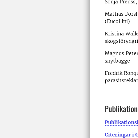
Sonja Preuss,
Mattias Forsh
(Eucoilini)
Kristina Wall
skogsföryngr
Magnus Peter
snytbagge
Fredrik Ronqu
parasitstekla
Publikatione
Publikationsl
Citeringar i 