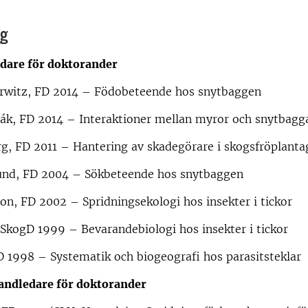
ng
are för doktorander
rwitz, FD 2014 – Födobeteende hos snytbaggen
ňák, FD 2014 – Interaktioner mellan myror och snytbagg
g, FD 2011 – Hantering av skadegörare i skogsfröplanta
lund, FD 2004 – Sökbeteende hos snytbaggen
on, FD 2002 – Spridningsekologi hos insekter i tickor
 SkogD 1999 – Bevarandebiologi hos insekter i tickor
D 1998 – Systematik och biogeografi hos parasitsteklar
andledare för doktorander