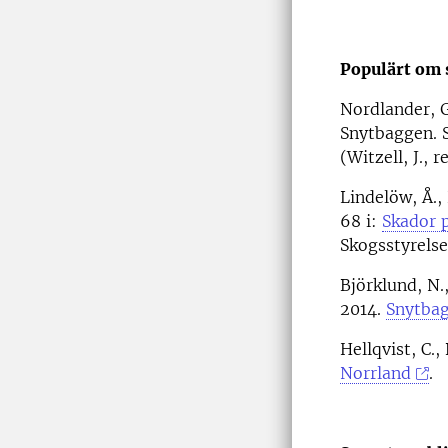
Populärt om 
Nordlander, G.
Snytbaggen. 
(Witzell, J., 
Lindelöw, Å.,
68 i:
Skador p
Skogsstyrelsen
Björklund, N.,
2014.
Snytbag
Hellqvist, C.
Norrland
.