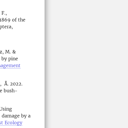
 F.,
1869 of the
ptera,
cz, M. &
 by pine
nagement
, Å. 2022.
ve bush-
 Using
e damage by a
st Ecology