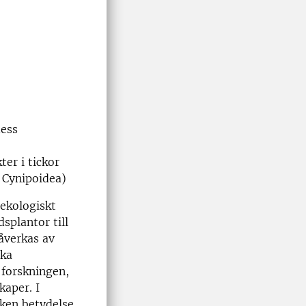
dess
er i tickor
n Cynipoidea)
 ekologiskt
dsplantor till
åverkas av
ika
 forskningen,
kaper. I
lken betydelse