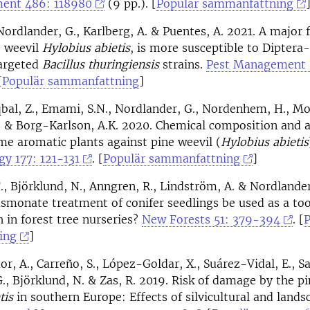
ent 486: 118980
(9 pp.). [
Populär sammanfattning
Nordlander, G., Karlberg, A. & Puentes, A. 2021. A major f
e weevil
Hylobius abietis
, is more susceptible to Diptera
argeted
Bacillus thuringiensis
strains.
Pest Management S
[
Populär sammanfattning
]
bal, Z., Emami, S.N., Nordlander, G., Nordenhem, H., Moz
. & Borg-Karlson, A.K. 2020. Chemical composition and 
ome aromatic plants against pine weevil (
Hylobius abietis
gy 177: 121-131
. [
Populär sammanfattning
]
., Björklund, N., Anngren, R., Lindström, A. & Nordlander
smonate treatment of conifer seedlings be used as a too
 in forest tree nurseries?
New Forests 51: 379-394
. [
P
ing
]
r, A., Carreño, S., López-Goldar, X., Suárez-Vidal, E., S
., Björklund, N. & Zas, R. 2019. Risk of damage by the pi
tis
in southern Europe: Effects of silvicultural and lands