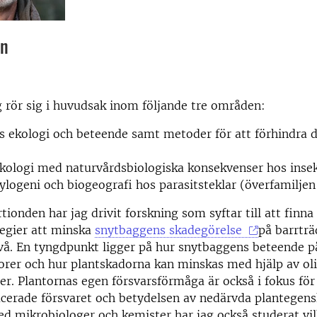
on
 rör sig i huvudsak inom följande tre områden:
s ekologi och beteende samt metoder för att förhindra 
kologi med naturvårdsbiologiska konsekvenser hos insekt
ylogeni och biogeografi hos parasitsteklar (överfamilje
tionden har jag drivit forskning som syftar till att finna
tegier att minska
snytbaggens skadegörelse
på barrträ
vå. En tyngdpunkt ligger på hur snytbaggens beteende p
orer och hur plantskadorna kan minskas med hjälp av ol
er. Plantornas egen försvarsförmåga är också i fokus för
cerade försvaret och betydelsen av nedärvda plantegens
 mikrobiologer och kemister har jag också studerat vi