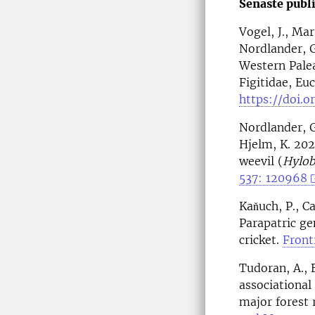
Senaste publi
Vogel, J., Mar
Nordlander, G
Western Palea
Figitidae, Eu
https://doi.o
Nordlander, G
Hjelm, K. 202
weevil (
Hylob
537: 120968
Kaňuch, P., C
Parapatric ge
cricket.
Front
Tudoran, A., 
associational
major forest 