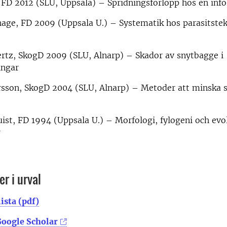
 FD 2012 (SLU, Uppsala) – Spridningsförlopp hos en infö
age, FD 2009 (Uppsala U.) – Systematik hos parasitstek
ertz, SkogD 2009 (SLU, Alnarp) – Skador av snytbagge i
ingar
sson, SkogD 2004 (SLU, Alnarp) – Metoder att minska 
ist, FD 1994 (Uppsala U.) – Morfologi, fylogeni och evo
r
r i urval
ista (pdf)
Google Scholar