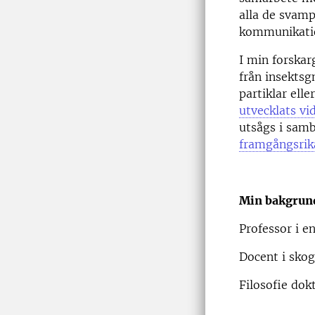
alla de svamp
kommunikati
I min forskar
från insekts
partiklar ell
utvecklats vi
utsågs i sam
framgångsrik
Min bakgrun
Professor i 
Docent i sko
Filosofie dok