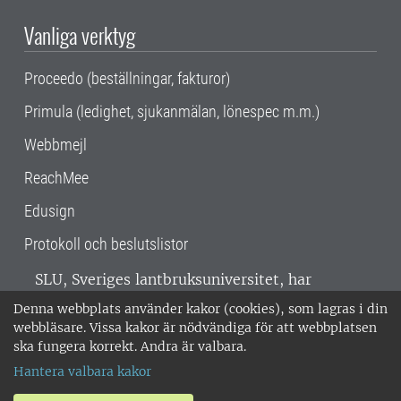
Vanliga verktyg
Proceedo (beställningar, fakturor)
Primula (ledighet, sjukanmälan, lönespec m.m.)
Webbmejl
ReachMee
Edusign
Protokoll och beslutslistor
SLU, Sveriges lantbruksuniversitet, har
verksamhet över hela Sverige. Huvudorter är
Denna webbplats använder kakor (cookies), som lagras i din
Alnarp, Uppsala och Umeå.
SLU är
webbläsare. Vissa kakor är nödvändiga för att webbplatsen
miljöcertifierat enligt ISO 14001. •
Telefon:
ska fungera korrekt. Andra är valbara.
018-67 10 00 • Org nr: 202100-2817 •
Om
Hantera valbara kakor
medarbetarwebben
•
SLU:s fakturaadress
•