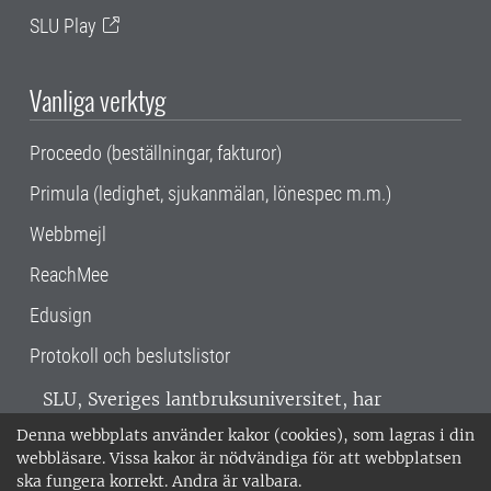
SLU Play
Vanliga verktyg
Proceedo (beställningar, fakturor)
Primula (ledighet, sjukanmälan, lönespec m.m.)
Webbmejl
ReachMee
Edusign
Protokoll och beslutslistor
SLU, Sveriges lantbruksuniversitet, har
verksamhet över hela Sverige. Huvudorter är
Denna webbplats använder kakor (cookies), som lagras i din
Alnarp, Uppsala och Umeå.
SLU är
webbläsare. Vissa kakor är nödvändiga för att webbplatsen
miljöcertifierat enligt ISO 14001. •
Telefon:
ska fungera korrekt. Andra är valbara.