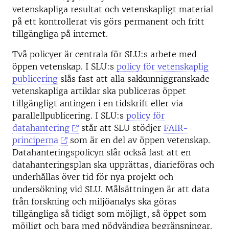
vetenskapliga resultat och vetenskapligt material
på ett kontrollerat vis görs permanent och fritt
tillgängliga på internet.
Två policyer är centrala för SLU:s arbete med
öppen vetenskap. I SLU:s
policy för vetenskaplig
publicering
slås fast att alla sakkunniggranskade
vetenskapliga artiklar ska publiceras öppet
tillgängligt antingen i en tidskrift eller via
parallellpublicering. I SLU:s
policy för
datahantering
står att SLU stödjer
FAIR-
principerna
som är en del av öppen vetenskap.
Datahanteringspolicyn slår också fast att en
datahanteringsplan ska upprättas, diarieföras och
underhållas över tid för nya projekt och
undersökning vid SLU. Målsättningen är att data
från forskning och miljöanalys ska göras
tillgängliga så tidigt som möjligt, så öppet som
möjligt och bara med nödvändiga begränsningar.