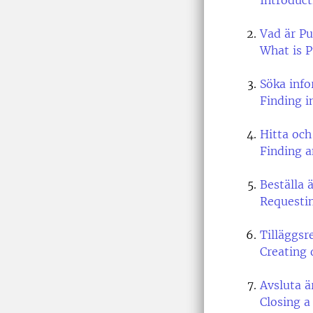
Introduc
Vad är Pu
What is P
Söka info
Finding i
Hitta och
Finding a
Beställa 
Requestin
Tilläggsr
Creating 
Avsluta ä
Closing a