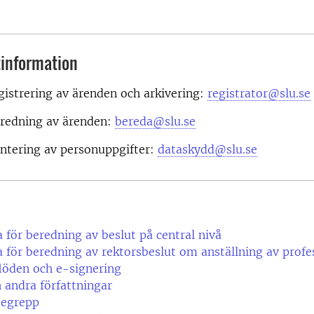
information
istrering av ärenden och arkivering:
registrator@slu.se
redning av ärenden:
bereda@slu.se
ntering av personuppgifter:
dataskydd@slu.se
a för beredning av beslut på central nivå
a för beredning av rektorsbeslut om anställning av profe
flöden och e-signering
 andra författningar
begrepp