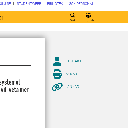
SLU.SE
STUDENTWEBB
BIBLIOTEK
SÖK PERSONAL
er
Sök
English
KONTAKT
SKRIV UT
ssystemet
LÄNKAR
 vill veta mer