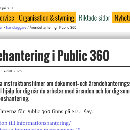
e på SLU
ervice
Organisation & styrning
Riktade sidor
Nyhet
är
/
handläggare
/
Ärendehantering i Public 360
hantering i Public 360
3 APRIL 2026
ta instruktionsfilmer om dokument- och ärendehantering
ll hjälp för dig när du arbetar med ärenden och för dig som
onshantering.
ilmerna för Public 360 finns på SLU Play.
ion till informationshantering/