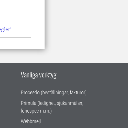
egler"
Vanliga verktyg
Proceedo (beställningar, fakturor)
Primula (ledighet, sjukanmälan,
lönespec m.m.)
Webbmejl