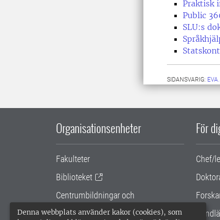
Praktisk 
Public 36
SLU:s do
Språkhjä
Statskont
SIDANSVARIG:
EVA
Organisationsenheter
För d
Fakulteter
Chef/l
Biblioteket
Doktor
Centrumbildningar och
Forska
samarbetsprojekt
Denna webbplats använder kakor (cookies), som
Handlä