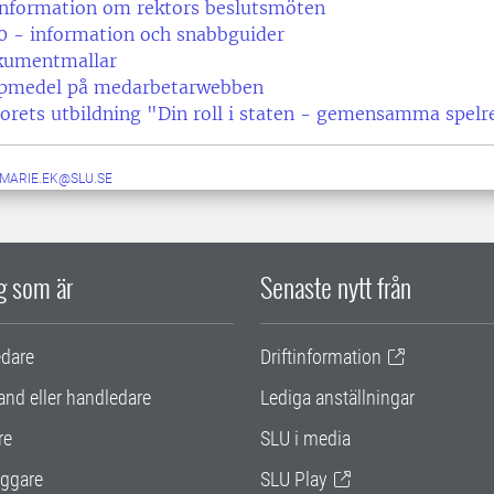
information om rektors beslutsmöten
0 - information och snabbguider
kumentmallar
lpmedel på medarbetarwebben
orets utbildning "Din roll i staten - gemensamma spelr
.MARIE.EK@SLU.SE
ig som är
Senaste nytt från
edare
Driftinformation
and eller handledare
Lediga anställningar
re
SLU i media
ggare
SLU Play