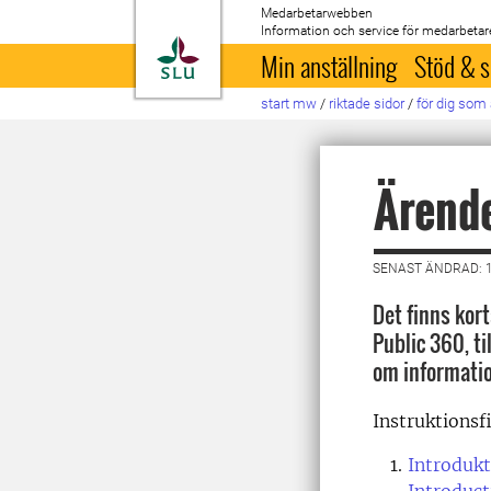
Medarbetarwebben
Information och service för medarbetar
Till startsida
Min anställning
Stöd & s
start mw
/
riktade sidor
/
för dig som 
Ärende
SENAST ÄNDRAD: 1
Det finns kor
Public 360, ti
om informati
Instruktionsf
Introdukt