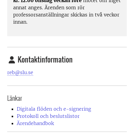
kl. 12.00 onsdag veckan före
mötet om inget
annat anges. Ärenden som rör
professorsanställningar skickas in två veckor
innan.
Kontaktinformation
reb@slu.se
Länkar
Digitala flöden och e-signering
Protokoll och beslutslistor
Ärendehandbok