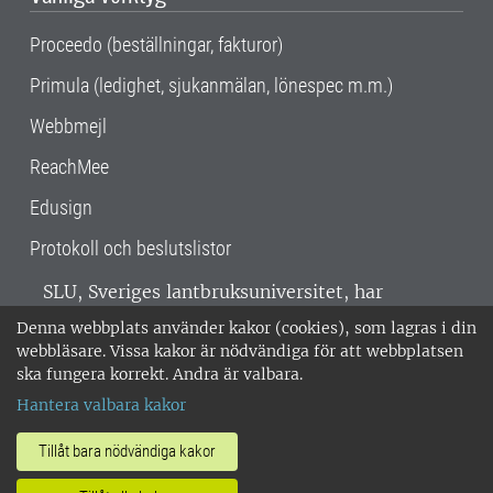
Proceedo (beställningar, fakturor)
Primula (ledighet, sjukanmälan, lönespec m.m.)
Webbmejl
ReachMee
Edusign
Protokoll och beslutslistor
SLU, Sveriges lantbruksuniversitet, har
verksamhet över hela Sverige. Huvudorter är
Denna webbplats använder kakor (cookies), som lagras i din
Alnarp, Uppsala och Umeå.
SLU är
webbläsare. Vissa kakor är nödvändiga för att webbplatsen
miljöcertifierat enligt ISO 14001. •
Telefon:
ska fungera korrekt. Andra är valbara.
018-67 10 00 • Org nr: 202100-2817 •
Om
Hantera valbara kakor
medarbetarwebben
•
SLU:s fakturaadress
•
Om SLU:s webbplatser
•
Vid KRIS
Tillåt bara nödvändiga kakor
•
Hantera kakor
•
Behandling av