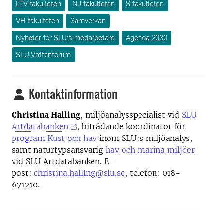
LTV-fakulteten
NJ-fakulteten
S-fakulteten
VH-fakulteten
Samverkan
Nyheter för SLU:s medarbetare
Agenda 2030
SLU Vattenforum
Kontaktinformation
Christina Halling
, miljöanalysspecialist vid
SLU
Artdatabanken
, biträdande koordinator för
program Kust och hav
inom SLU:s miljöanalys,
samt naturtypsansvarig
hav och marina miljöer
vid SLU
Artdatabanken. E-
post:
christina.halling@slu.se
, telefon: 018-
671210.