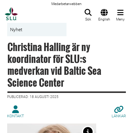
Medarbetarwebben
Till startsida
Sök
English
Meny
Nyhet
Christina Halling är ny
koordinator för SLU:s
medverkan vid Baltic Sea
Science Center
PUBLICERAD: 18 AUGUSTI 2025
KONTAKT
LÄNKAR