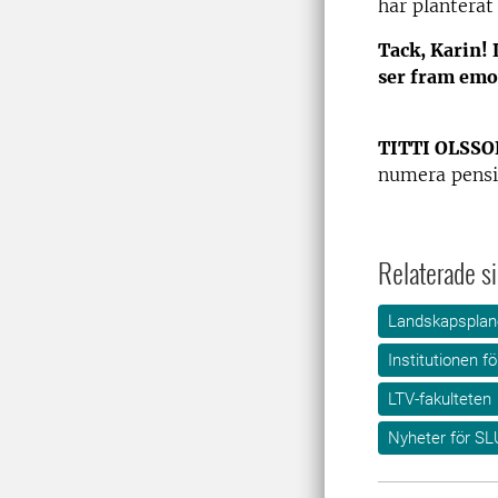
har planterat
Tack, Karin! 
ser fram emot
TITTI OLSSO
numera pensi
Relaterade si
Landskapsplane
Institutionen f
LTV-fakulteten
Nyheter för SL