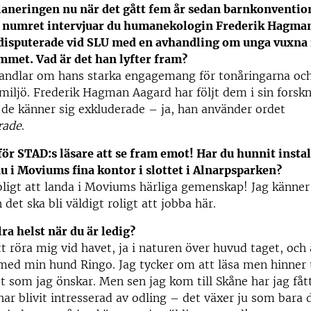
laneringen nu när det gått fem år sedan barnkonvention
et numret intervjuar du humanekologin Frederik Hagma
disputerade vid SLU med en avhandling om unga vuxna 
mmet. Vad är det han lyfter fram?
handlar om hans starka engagemang för tonåringarna oc
 miljö. Frederik Hagman Aagard har följt dem i sin forsk
 de känner sig exkluderade – ja, han använder ordet
rade
.
för STAD:s läsare att se fram emot! Har du hunnit instal
 i Moviums fina kontor i slottet i Alnarpsparken?
roligt att landa i Moviums härliga gemenskap! Jag känner
det ska bli väldigt roligt att jobba här.
lra helst när du är ledig?
att röra mig vid havet, ja i naturen över huvud taget, och
ed min hund Ringo. Jag tycker om att läsa men hinner t
t som jag önskar. Men sen jag kom till Skåne har jag fått
 har blivit intresserad av odling – det växer ju som bara 