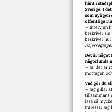
hänt i stadsp
Sverige. I d
som nyligen 
offentliga ru
– Intervjun 
beskriver sin
beskriver hur
nöjessegrege
Det är något 
någorlunda nu
– Ja, det är 
mottagen och 
Vad gör du al
– Jag gillar 
tillsammans m
läsa så mycke
intresse: Jag