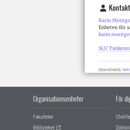
Kontakt
Karin Montg
Enheten för 
karin.montg
SLU Tankesm
SIDANSVARIG:
PAR
Organisationsenheter
För d
Fakulteter
Chef/l
Biblioteket
Doktor