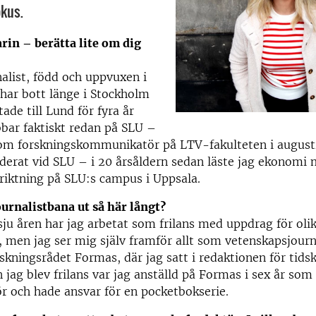
okus.
rin – berätta lite om dig
nalist, född och uppvuxen i
har bott länge i Stockholm
tade till Lund för fyra år
bbar faktiskt redan på SLU –
som forskningskommunikatör på LTV-fakulteten i august
uderat vid SLU – i 20 årsåldern sedan läste jag ekonomi
riktning på SLU:s campus i Uppsala.
ournalistbana ut så här långt?
ju åren har jag arbetat som frilans med uppdrag för olik
, men jag ser mig själv framför allt som vetenskapsjourna
rskningsrådet Formas, där jag satt i redaktionen för tidsk
n jag blev frilans var jag anställd på Formas i sex år som
 och hade ansvar för en pocketbokserie.