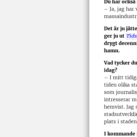
Du har också 
– Ja, jag har
massaindustri
Det är ju jä
ger ju ut
Tids
drygt decenn
hamn.
Vad tycker du
idag?
– I mitt tidi
tiden olika s
som journalist
intresserar mi
hemvist. Jag 
stadsutveckli
plats i staden
I kommande 