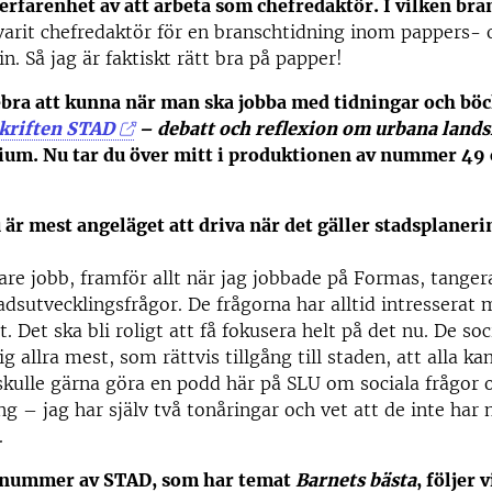
erfarenhet av att arbeta som chefredaktör. I vilken bra
 varit chefredaktör för en branschtidning inom pappers- 
n. Så jag är faktiskt rätt bra på papper!
ttebra att kunna när man ska jobba med tidningar och b
kriften STAD
– debatt och reflexion om urbana land
ium. Nu tar du över mitt i produktionen av nummer 49 o
 är mest angeläget att driva när det gäller stadsplaner
gare jobb, framför allt när jag jobbade på Formas, tanger
tadsutvecklingsfrågor. De frågorna har alltid intresserat
. Det ska bli roligt att få fokusera helt på det nu. De so
g allra mest, som rättvis tillgång till staden, att alla ka
skulle gärna göra en podd här på SLU om sociala frågor 
ng – jag har själv två tonåringar och vet att de inte har
.
nummer av STAD, som har temat
Barnets bästa
, följer