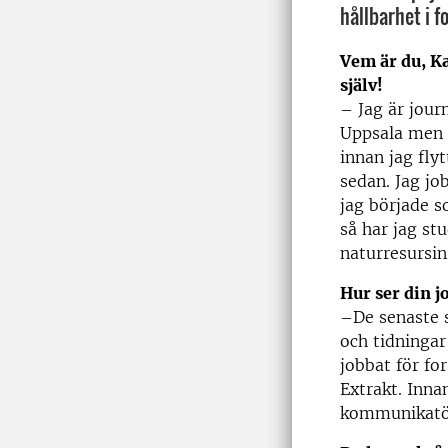
hållbarhet i f
Vem är du, Ka
själv!
– Jag är jour
Uppsala men 
innan jag flyt
sedan. Jag jo
jag började 
så har jag st
naturresursin
Hur ser din j
–De senaste s
och tidningar
jobbat för fo
Extrakt. Inna
kommunikatör