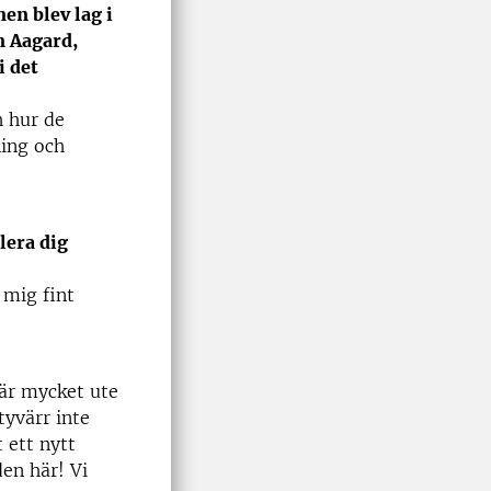
en blev lag i
n Aagard,
i det
h hur de
ning och
lera dig
 mig fint
 är mycket ute
yvärr inte
 ett nytt
den här! Vi