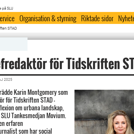
e på SLU
ervice
Organisation & styrning
Riktade sidor
Nyhet
riften STAD
fredaktör för Tidskriften S
AJ 2025
lträdde Karin Montgomery som
r för Tidskriften STAD –
flexion om urbana landskap,
v SLU Tankesmedjan Movium.
en erfaren
rnalist som har social