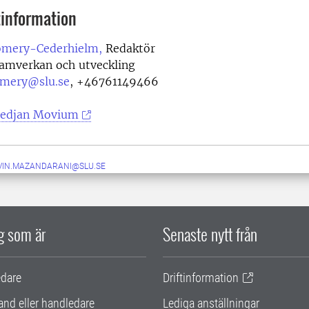
information
omery-Cederhielm,
Redaktör
samverkan och utveckling
omery@slu.se
,
+46761149466
edjan Movium
VIN.MAZANDARANI@SLU.SE
ig som är
Senaste nytt från
edare
Driftinformation
and eller handledare
Lediga anställningar