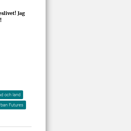
slivet! Jag
!
tad och land
ban Futures