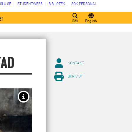
SLU.SE
STUDENTWEBB
BIBLIOTEK
SÖK PERSONAL
er
Sök
English
TAD
KONTAKT
SKRIV UT