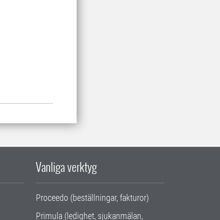
Vanliga verktyg
Proceedo (beställningar, fakturor)
Primula (ledighet, sjukanmälan,