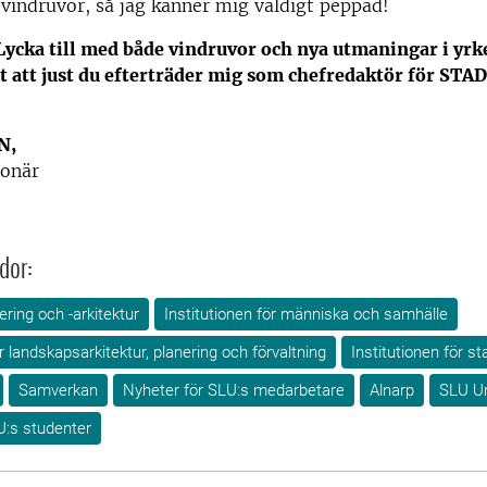
 vindruvor, så jag känner mig väldigt peppad!
Lycka till med både vindruvor och nya utmaningar i yrke
 att just du efterträder mig som chefredaktör för STAD
N,
onär
dor:
ring och -arkitektur
Institutionen för människa och samhälle
ör landskapsarkitektur, planering och förvaltning
Institutionen för s
Samverkan
Nyheter för SLU:s medarbetare
Alnarp
SLU Ur
U:s studenter