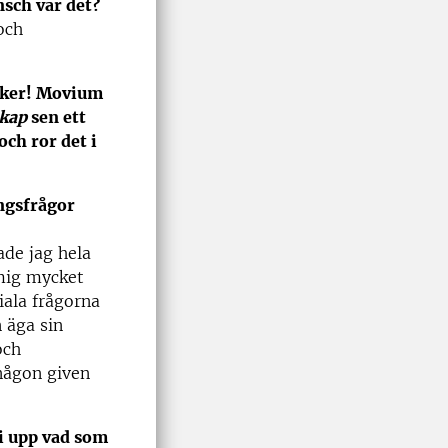
nsch var det?
och
öcker! Movium
skap
sen ett
ch ror det i
ingsfrågor
ade jag hela
 mig mycket
ciala frågorna
n äga sin
och
 någon given
 vi upp vad som