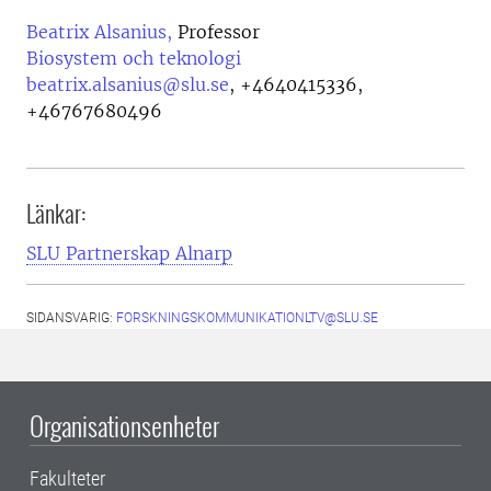
Beatrix Alsanius,
Professor
Biosystem och teknologi
beatrix.alsanius@slu.se
,
+4640415336,
+46767680496
Länkar:
SLU Partnerskap Alnarp
SIDANSVARIG:
FORSKNINGSKOMMUNIKATIONLTV@SLU.SE
Organisationsenheter
Fakulteter