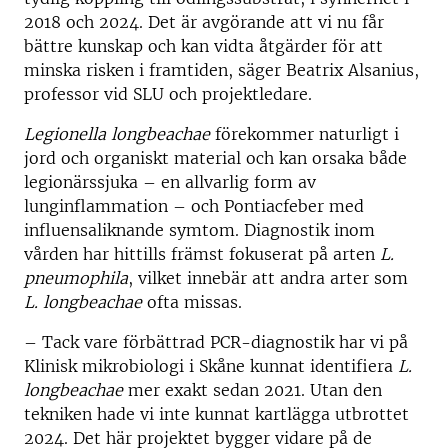
2018 och 2024. Det är avgörande att vi nu får
bättre kunskap och kan vidta åtgärder för att
minska risken i framtiden, säger Beatrix Alsanius,
professor vid SLU och projektledare.
Legionella longbeachae
förekommer naturligt i
jord och organiskt material och kan orsaka både
legionärssjuka – en allvarlig form av
lunginflammation – och Pontiacfeber med
influensaliknande symtom. Diagnostik inom
vården har hittills främst fokuserat på arten
L.
pneumophila
, vilket innebär att andra arter som
L. longbeachae
ofta missas.
– Tack vare förbättrad PCR-diagnostik har vi på
Klinisk mikrobiologi i Skåne kunnat identifiera
L.
longbeachae
mer exakt sedan 2021. Utan den
tekniken hade vi inte kunnat kartlägga utbrottet
2024. Det här projektet bygger vidare på de