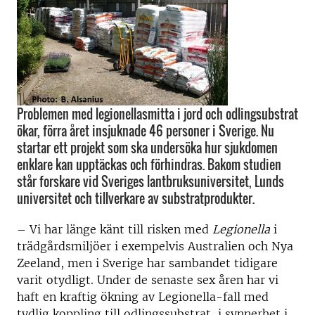
Problemen med legionellasmitta i jord och odlingsubstrat
ökar, förra året insjuknade 46 personer i Sverige. Nu
startar ett projekt som ska undersöka hur sjukdomen
enklare kan upptäckas och förhindras. Bakom studien
står forskare vid Sveriges lantbruksuniversitet, Lunds
universitet och tillverkare av substratprodukter.
– Vi har länge känt till risken med
Legionella
i
trädgårdsmiljöer i exempelvis Australien och Nya
Zeeland, men i Sverige har sambandet tidigare
varit otydligt. Under de senaste sex åren har vi
haft en kraftig ökning av Legionella-fall med
tydlig koppling till odlingssubstrat, i synnerhet i