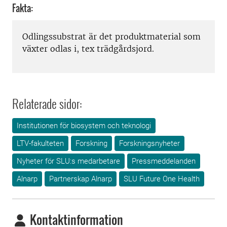
Fakta:
Odlingssubstrat är det produktmaterial som
växter odlas i, tex trädgårdsjord.
Relaterade sidor:
Institutionen för biosystem och teknologi
LTV-fakulteten
Forskning
Forskningsnyheter
Nyheter för SLU:s medarbetare
Pressmeddelanden
Alnarp
Partnerskap Alnarp
SLU Future One Health
Kontaktinformation