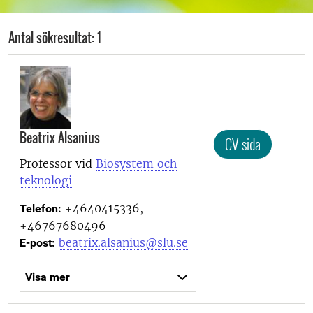
Antal sökresultat: 1
Beatrix Alsanius
CV-sida
Professor vid
Biosystem och
teknologi
+4640415336,
Telefon:
+46767680496
beatrix.alsanius@slu.se
E-post:
Visa mer