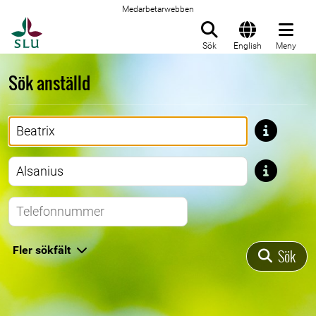
Medarbetarwebben
Till startsida
Sök
English
Meny
Sök anställd
Förnamn
Efternamn
Telefonnummer
Fler sökfält
Sök