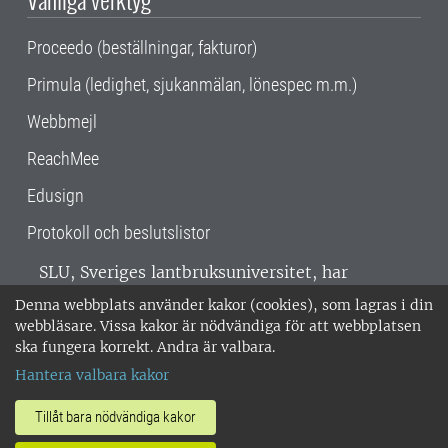
Proceedo (beställningar, fakturor)
Primula (ledighet, sjukanmälan, lönespec m.m.)
Webbmejl
ReachMee
Edusign
Protokoll och beslutslistor
SLU, Sveriges lantbruksuniversitet, har
verksamhet över hela Sverige. Huvudorter är
Denna webbplats använder kakor (cookies), som lagras i din
Alnarp, Uppsala och Umeå.
SLU är
webbläsare. Vissa kakor är nödvändiga för att webbplatsen
miljöcertifierat enligt ISO 14001. •
Telefon:
ska fungera korrekt. Andra är valbara.
018-67 10 00 • Org nr: 202100-2817 •
Om
Hantera valbara kakor
medarbetarwebben
•
SLU:s fakturaadress
•
Om SLU:s webbplatser
•
Vid KRIS
Tillåt bara nödvändiga kakor
•
Hantera kakor
•
Behandling av