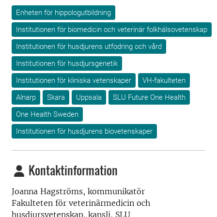
Enheten för hippologutbildning
Institutionen för biomedicin och veterinär folkhälsovetenskap
Institutionen för husdjurens utfodring och vård
Institutionen för husdjursgenetik
Institutionen för kliniska vetenskaper
VH-fakulteten
Alnarp
Skara
Uppsala
SLU Future One Health
One Health Sweden
Institutionen för husdjurens biovetenskaper
Kontaktinformation
Joanna Hagströms, kommunikatör
Fakulteten för veterinärmedicin och
husdjursvetenskap, kansli, SLU