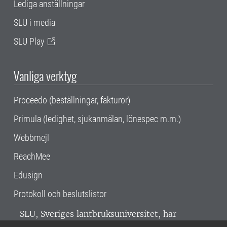
Lediga anställningar
SLU i media
SLU Play
Vanliga verktyg
Proceedo (beställningar, fakturor)
Primula (ledighet, sjukanmälan, lönespec m.m.)
Webbmejl
ReachMee
Edusign
Protokoll och beslutslistor
SLU, Sveriges lantbruksuniversitet, har
verksamhet över hela Sverige. Huvudorter är