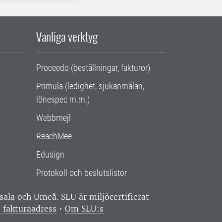
Vanliga verktyg
Proceedo (beställningar, fakturor)
Primula (ledighet, sjukanmälan,
lönespec m.m.)
Webbmejl
ReachMee
Edusign
Protokoll och beslutslistor
ppsala och Umeå.
SLU är miljöcertifierat
 fakturaadress
•
Om SLU:s