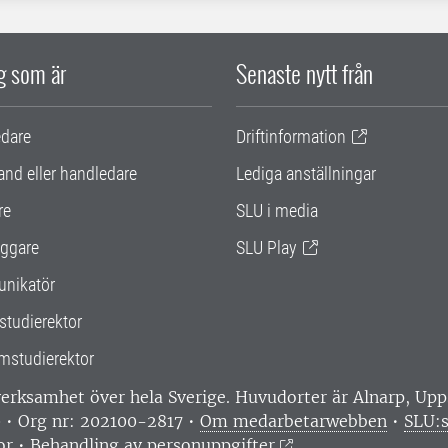
ig som är
Senaste nytt från
edare
Driftinformation
and eller handledare
Lediga anställningar
re
SLU i media
ggare
SLU Play
nikatör
studierektor
mstudierektor
 verksamhet över hela Sverige. Huvudorter är Alnarp, U
0 • Org nr: 202100-2817 •
Om medarbetarwebben
•
SLU:s
or
•
Behandling av personuppgifter