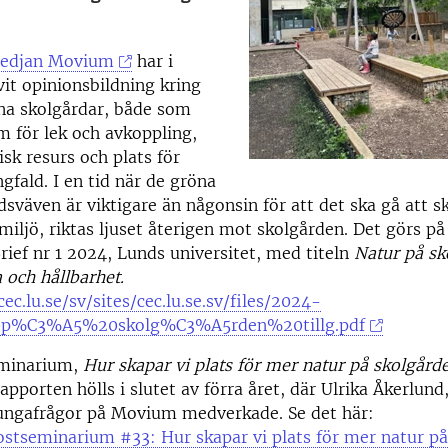
edjan Movium
har i
vit opinionsbildning kring
na skolgårdar, både som
m för lek och avkoppling,
k resurs och plats för
gfald. I en tid när de gröna
adsväven är viktigare än någonsin för att det ska gå att 
smiljö, riktas ljuset återigen mot skolgården. Det görs p
Brief nr 1 2024, Lunds universitet, med titeln
Natur på sk
a och hållbarhet.
ec.lu.se/sv/sites/cec.lu.se.sv/files/2024-
0p%C3%A5%20skolg%C3%A5rden%20tillg.pdf
eminarium,
Hur skapar vi plats för mer natur på skolgård
rapporten hölls i slutet av förra året, där Ulrika Åkerlun
 ungafrågor på Movium medverkade. Se det här:
stseminarium #33: Hur skapar vi plats för mer natur p