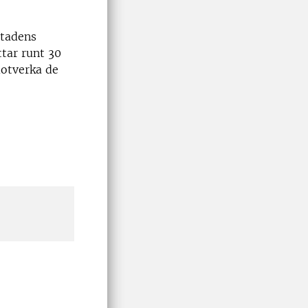
stadens
ttar runt 30
motverka de