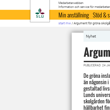
Medarbetarwebben
Information och service för medarbetar
Till startsida
Min anställning
Stöd & s
start mw
/
Argument för gröna skolgå
Nyhet
Argume
PUBLICERAD: 24 J
De gröna insl
än någonsin i 
gestaltad livsm
Lunds univers
skolgården fö
hållbarhet fi