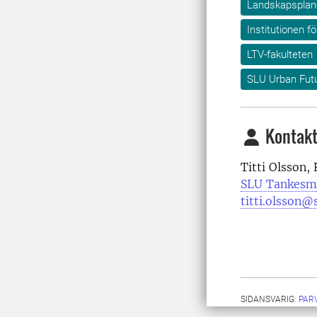
Landskapsplane
Institutionen f
LTV-fakulteten
SLU Urban Fut
Kontakt
Titti Olsson,
SLU Tankesm
titti.olsson@
SIDANSVARIG:
PAR