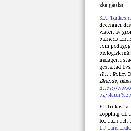
skolgårdar.
SLU Tankesm
decennier dri
vikten av grö
barnens friru
som pedagogis
biologisk mån
inslagen i st
gestaltad liv
sätt i Policy 
lärande, häls
https://www.c
04/Natur%2
Ett frukosts
koppling till 
för barn och
LU Land fruko