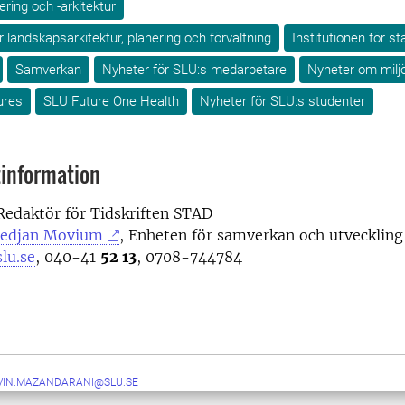
ring och -arkitektur
ör landskapsarkitektur, planering och förvaltning
Institutionen för s
Samverkan
Nyheter för SLU:s medarbetare
Nyheter om milj
ures
SLU Future One Health
Nyheter för SLU:s studenter
information
 Redaktör för Tidskriften STAD
edjan Movium
, Enheten för samverkan och utveckling
slu.se
, 040-41
52 13
, 0708-744784
VIN.MAZANDARANI@SLU.SE