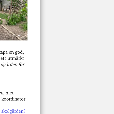
skapa en god,
å ett utmärkt
olgården för
en,
med
d, koordinator
å skolgården?