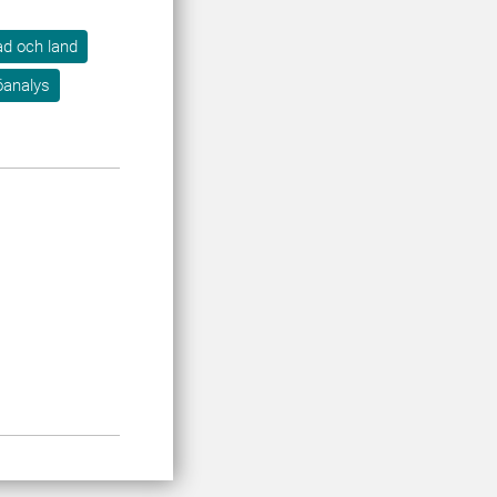
tad och land
öanalys