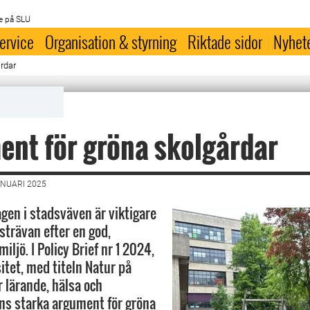
e på SLU
ervice
Organisation & styrning
Riktade sidor
Nyhet
rdar
nt för gröna skolgårdar
ANUARI 2025
agen i stadsväven är viktigare
strävan efter en god,
iljö. I Policy Brief nr 1 2024,
itet, med titeln Natur på
r lärande, hälsa och
nns starka argument för gröna