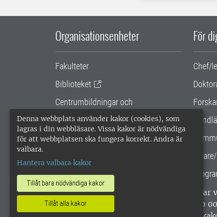
Organisationsenheter
För d
Fakulteter
Chef/l
Biblioteket
Doktor
Centrumbildningar och
Forska
samarbetsprojekt
Denna webbplats använder kakor (cookies), som
Handlä
lagras i din webbläsare. Vissa kakor är nödvändiga
Gemensamma verksamhetsstödet
Kommu
för att webbplatsen ska fungera korrekt. Andra är
valbara.
SLU Holding
Lärare/
Hantera valbara kakor
Progra
Tillåt bara nödvändiga kakor
SLU, Sveriges lantbruksuniversitet, har
enligt ISO 14001. •
Telefon: 018-67 10 0
Tillåt alla kakor
webbplatser
•
Vid KRIS
•
Hantera kak