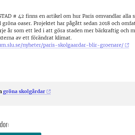
 STAD # 42 finns en artikel om hur Paris omvandlar alla 
ll gröna oaser. Projektet har pågått sedan 2018 och omfa
rje år som ett led i att göra staden mer bärkraftig och 
kterna av ett förändrat klimat.
um.slu.se/nyheter/paris-skolgaardar-blir-groenare/
om
gröna skolgårdar
dor: