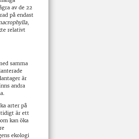
några av de 22
grad på endast
macrophylla
,
te relativt
äd med samma
lanterade
lantager är
inns andra
a.
ka arter på
idigt är ett
som kan öka
re
ogens ekologi