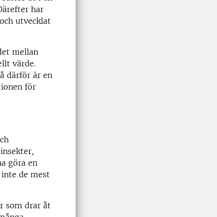
Därefter har
 och utvecklat
det mellan
llt värde.
å därför är en
tionen för
och
insekter,
na göra en
 inte de mest
er som drar åt
t många