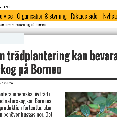
e på SLU
ervice
Organisation & styrning
Riktade sidor
Nyhet
an bevara naturskog på Borneo
 trädplantering kan bevar
skog på Borneo
ARS 2024
ntera inhemska lövträd i
ad naturskog kan Borneos
äproduktion fortsätta, utan
n behöver huggas ner. Det