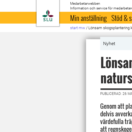
Medarbetarwebben
Information och service för medarbetar
Till startsida
Min anställning
Stöd & s
start mw
/
Lönsam skogsplantering k
Nyhet
Lönsam
natur
PUBLICERAD: 26 M
Genom att pla
delvis avverk
värdefulla tr
att regnskoge