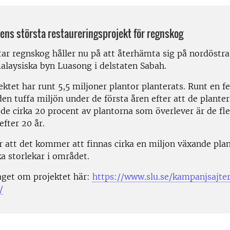
dens största restaureringsprojekt för regnskog
tar regnskog håller nu på att återhämta sig på nordöstr
alaysiska byn Luasong i delstaten Sabah.
ktet har runt 5,5 miljoner plantor planterats. Runt en f
en tuffa miljön under de första åren efter att de planter
de cirka 20 procent av plantorna som överlever är de fle
efter 20 år.
r att det kommer att finnas cirka en miljon växande pla
ka storlekar i området.
aget om projektet här:
https://www.slu.se/kampanjsajte
/