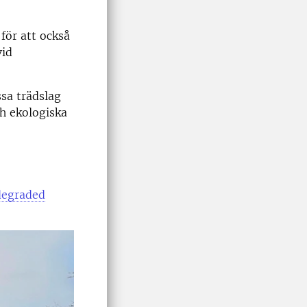
för att också
vid
sa trädslag
h ekologiska
 degraded