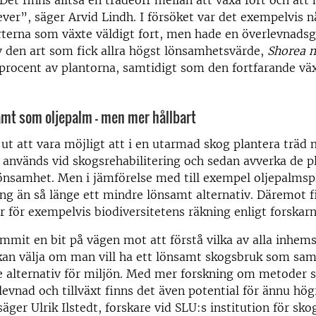
ever”, säger Arvid Lindh. I försöket var det exempelvis 
terna som växte väldigt fort, men hade en överlevnads
v den art som fick allra högst lönsamhetsvärde,
Shorea 
procent av plantorna, samtidigt som den fortfarande väx
samt som oljepalm – men mer hållbart
å ut att vara möjligt att i en utarmad skog plantera tr
används vid skogsrehabilitering och sedan avverka de p
önsamhet. Men i jämförelse med till exempel oljepalmsp
ng än så länge ett mindre lönsamt alternativ. Däremot f
er för exempelvis biodiversitetens räkning enligt forskarn
mmit en bit på vägen mot att förstå vilka av alla inhems
an välja om man vill ha ett lönsamt skogsbruk som samt
e alternativ för miljön. Med mer forskning om metoder 
levnad och tillväxt finns det även potential för ännu hög
äger Ulrik Ilstedt, forskare vid SLU:s institution för sk