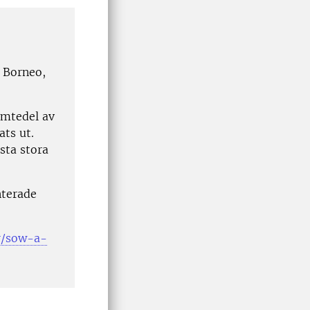
a Borneo,
emtedel av
ats ut.
sta stora
nterade
r/sow-a-