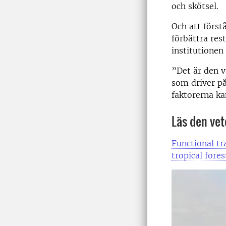
och skötsel.
Och att först
förbättra res
institutionen
”Det är den v
som driver på
faktorerna ka
Läs den vet
Functional tr
tropical fore