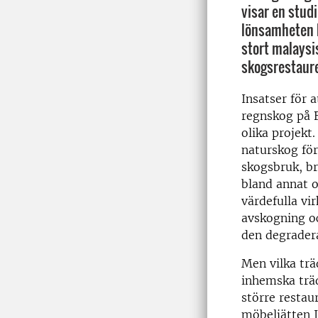
visar en stud
lönsamheten h
stort malaysi
skogsrestaure
Insatser för a
regnskog på B
olika projekt
naturskog förs
skogsbruk, br
bland annat 
värdefulla vi
avskogning oc
den degrader
Men vilka trä
inhemska träd
större restau
möbeljätten I