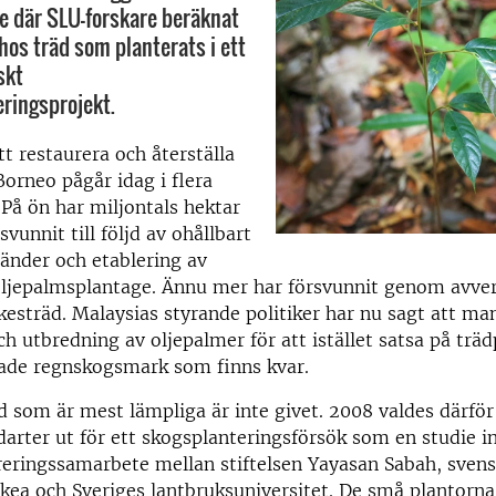
ie där SLU-forskare beräknat
os träd som planterats i ett
skt
ringsprojekt.
tt restaurera och återställa
orneo pågår idag i flera
. På ön har miljontals hektar
vunnit till följd av ohållbart
änder och etablering av
oljepalmsplantage. Ännu mer har försvunnit genom avve
rkesträd. Malaysias styrande politiker har nu sagt att man
h utbredning av oljepalmer för att istället satsa på träd
ade regnskogsmark som finns kvar.
d som är mest lämpliga är inte givet. 2008 valdes därför
arter ut för ett skogsplanteringsförsök som en studie i
reringssamarbete mellan stiftelsen Yayasan Sabah, sven
kea och Sveriges lantbruksuniversitet. De små plantorna 