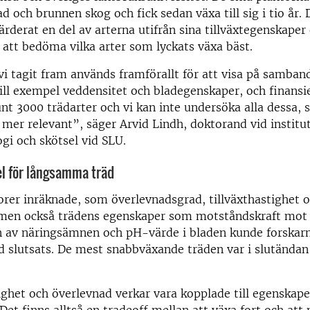
d och brunnen skog och fick sedan växa till sig i tio år. 
ärderat en del av arterna utifrån sina tillväxtegenskaper
 att bedöma vilka arter som lyckats växa bäst.
i tagit fram används framförallt för att visa på samban
ill exempel veddensitet och bladegenskaper, och finansie
nt 3000 trädarter och vi kan inte undersöka alla dessa, s
mer relevant”, säger Arvid Lindh, doktorand vid institu
gi och skötsel vid SLU.
l för långsamma träd
orer inräknade, som överlevnadsgrad, tillväxthastighet 
, men också trädens egenskaper som motståndskraft mot 
n av näringsämnen och pH-värde i bladen kunde forskar
 slutsats. De mest snabbväxande träden var i slutändan
ighet och överlevnad verkar vara kopplade till egenskap
 Det finns alltså en tradeoff mellan att växa fort och at