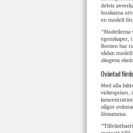
delvis avverka
forskarna utv
en modell för
”Modellerna v
egenskaper, t
Borneo har ru
sådan modell 
skogens ekolo
Oväntad förde
Med alla fakt
virkespriser
koncentratio
något oväntad
lönsamma.
”Tillväxthast
motsatt håll.