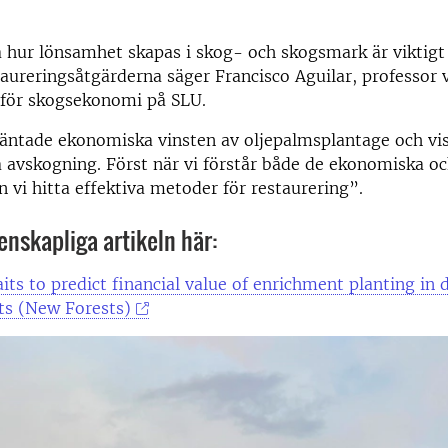
å hur lönsamhet skapas i skog- och skogsmark är viktigt 
taureringsåtgärderna säger Francisco Aguilar, professor 
 för skogsekonomi på SLU.
äntade ekonomiska vinsten av oljepalmsplantage och vis
 avskogning. Först när vi förstår både de ekonomiska oc
n vi hitta effektiva metoder för restaurering”.
enskapliga artikeln här:
aits to predict financial value of enrichment planting in
sts (New Forests)