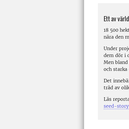
Ett av värl
18 500 hek
nära den m
Under proje
dem dör i d
Men bland 
och starka 
Det innebä
träd av oli
Läs report
seed-story