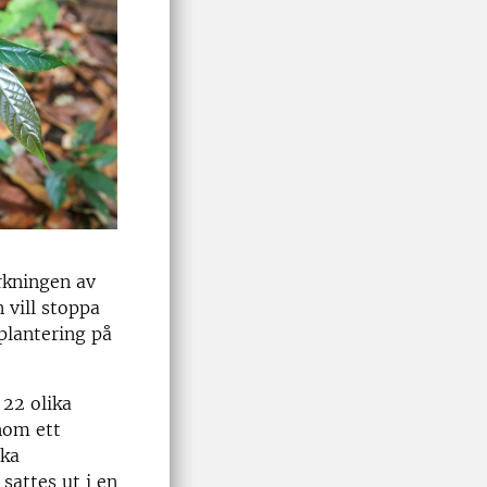
rkningen av
 vill stoppa
plantering på
 22 olika
nom ett
ska
sattes ut i en