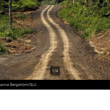
1/4
s
sanna Bergström/SLU.