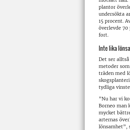
plantor överl
undersökta ar
15 procent. A
överlevde 70 
fort.
Inte lika lön
Det ser allts
metoder som 
träden med l
skogsplanteri
tydliga vinst
”Nu har vi ko
Borneo man k
mycket bättr
arternas över
lönsamhet”, s