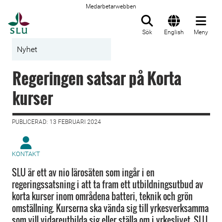
Medarbetarwebben
Till startsida
Sök
English
Meny
Nyhet
Regeringen satsar på Korta
kurser
PUBLICERAD: 13 FEBRUARI 2024
KONTAKT
SLU är ett av nio lärosäten som ingår i en
regeringssatsning i att ta fram ett utbildningsutbud av
korta kurser inom områdena batteri, teknik och grön
omställning. Kurserna ska vända sig till yrkesverksamma
som vill vidareutbilda sig eller ställa om i yrkeslivet. SLU