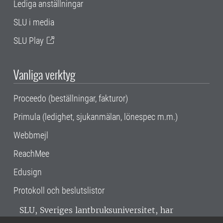
Lediga anställningar
SLU i media
SLU Play
Vanliga verktyg
Proceedo (beställningar, fakturor)
Primula (ledighet, sjukanmälan, lönespec m.m.)
Webbmejl
ReachMee
Edusign
Protokoll och beslutslistor
SLU, Sveriges lantbruksuniversitet, har
verksamhet över hela Sverige. Huvudorter är