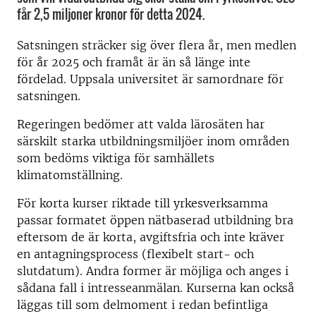
får 2,5 miljoner kronor för detta 2024.
Satsningen sträcker sig över flera år, men medlen
för år 2025 och framåt är än så länge inte
fördelad. Uppsala universitet är samordnare för
satsningen.
Regeringen bedömer att valda lärosäten har
särskilt starka utbildningsmiljöer inom områden
som bedöms viktiga för samhällets
klimatomställning.
För korta kurser riktade till yrkesverksamma
passar formatet öppen nätbaserad utbildning bra
eftersom de är korta, avgiftsfria och inte kräver
en antagningsprocess (flexibelt start- och
slutdatum). Andra former är möjliga och anges i
sådana fall i intresseanmälan. Kurserna kan också
läggas till som delmoment i redan befintliga