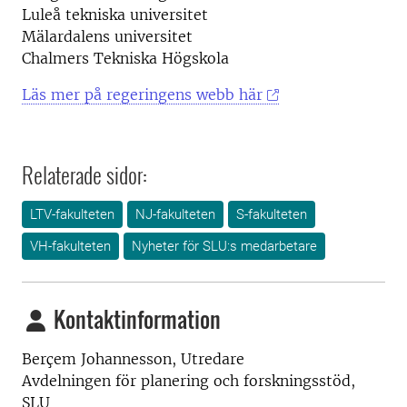
Luleå tekniska universitet
Mälardalens universitet
Chalmers Tekniska Högskola
Läs mer på regeringens webb här
Relaterade sidor:
LTV-fakulteten
NJ-fakulteten
S-fakulteten
VH-fakulteten
Nyheter för SLU:s medarbetare
Kontaktinformation
Berçem Johannesson, Utredare
Avdelningen för planering och forskningsstöd,
SLU