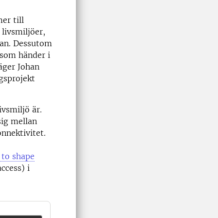
er till
livsmiljöer,
man. Dessutom
t som händer i
säger Johan
ngsprojekt
vsmiljö är.
sig mellan
nnektivitet.
 to shape
ccess) i