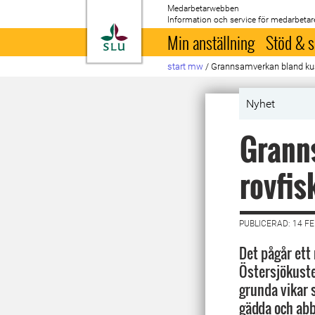
Medarbetarwebben
Information och service för medarbetar
Till startsida
Min anställning
Stöd & s
start mw
/
Grannsamverkan bland kus
Nyhet
Grann
rovfis
PUBLICERAD: 14 F
Det pågår ett
Östersjökuste
grunda vikar 
gädda och ab