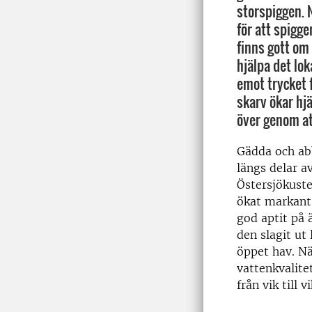
storspiggen. N
för att spigg
finns gott om
hjälpa det lok
emot trycket f
skarv ökar hjä
över genom at
Gädda och abb
längs delar a
Östersjökuste
ökat markant.
god aptit på 
den slagit ut
öppet hav. Nä
vattenkvalite
från vik till