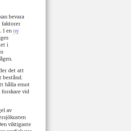
 kan bevara
 faktorer
. I en
ny
iges
et i
en
vågen.
der det att
t bestånd.
att hålla emot
h forskare vid
el av
tersjökusten
Den viktigaste