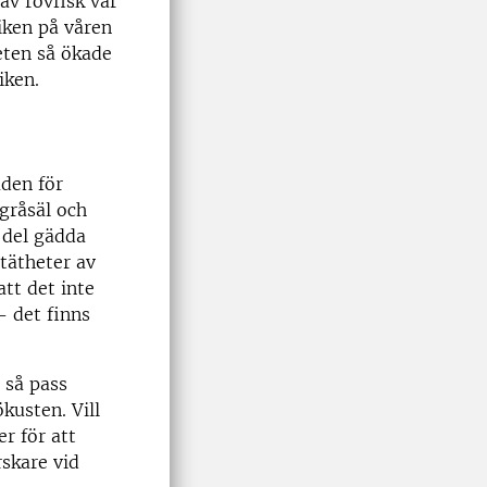
av rovfisk var
iken på våren
eten så ökade
iken.
åden för
 gråsäl och
l del gädda
 tätheter av
tt det inte
- det finns
 så pass
kusten. Vill
er för att
skare vid