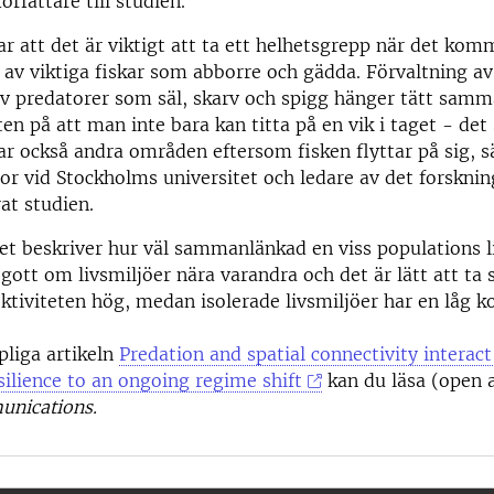
rfattare till studien.
ar att det är viktigt att ta ett helhetsgrepp när det komm
 av viktiga fiskar som abborre och gädda. Förvaltning av 
av predatorer som säl, skarv och spigg hänger tätt sam
ten på att man inte bara kan titta på en vik i taget - de
ar också andra områden eftersom fisken flyttar på sig, 
sor vid Stockholms universitet och ledare av det forskni
at studien.
et beskriver hur väl sammanlänkad en viss populations li
gott om livsmiljöer nära varandra och det är lätt att ta 
tiviteten hög, medan isolerade livsmiljöer har en låg ko
liga artikeln
Predation and spatial connectivity interact
ilience to an ongoing regime shift
kan du läsa (open a
nications.