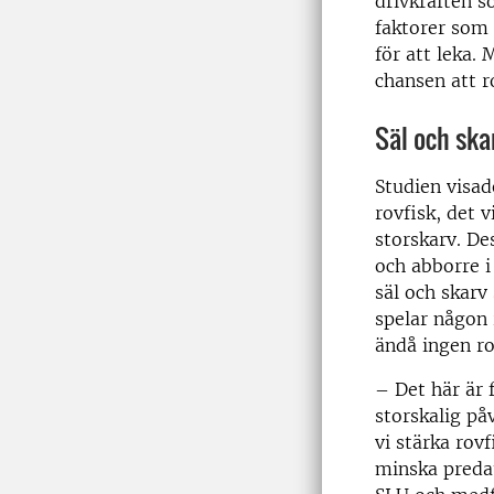
drivkraften s
faktorer som
för att leka.
chansen att r
Säl och ska
Studien visad
rovfisk, det 
storskarv. De
och abborre i
säl och skarv
spelar någon r
ändå ingen ro
– Det här är 
storskalig på
vi stärka rov
minska predat