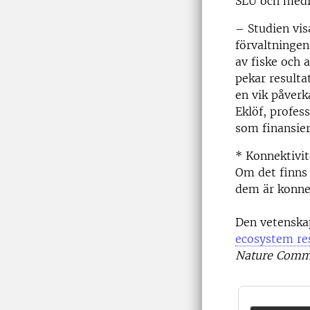
SLU och medfö
– Studien vis
förvaltningen
av fiske och 
pekar resulta
en vik påverk
Eklöf, profes
som finansier
* Konnektivit
Om det finns 
dem är konnek
Den vetenskap
ecosystem res
Nature Commu