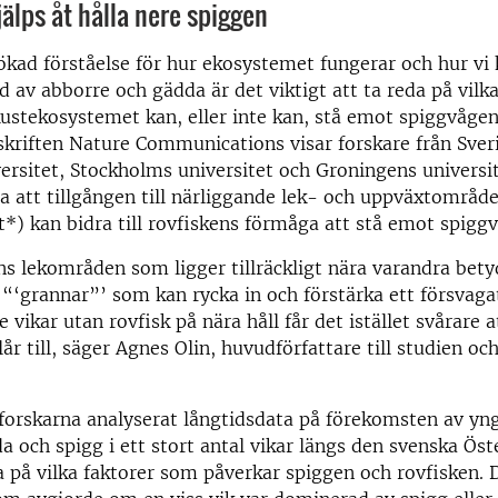
jälps åt hålla nere spiggen
 ökad förståelse för hur ekosystemet fungerar och hur vi
d av abborre och gädda är det viktigt att ta reda på vilka
ustekosystemet kan, eller inte kan, stå emot spiggvågen
skriften Nature Communications visar forskare från Sver
ersitet, Stockholms universitet och Groningens universit
 att tillgången till närliggande lek- och uppväxtområd
t*) kan bidra till rovfiskens förmåga att stå emot spigg
s lekområden som ligger tillräckligt nära varandra bety
 “‘grannar”’ som kan rycka in och förstärka ett försvaga
 vikar utan rovfisk på nära håll får det istället svårare 
år till, säger Agnes Olin, huvudförfattare till studien oc
 forskarna analyserat långtidsdata på förekomsten av yng
a och spigg i ett stort antal vikar längs den svenska Ös
da på vilka faktorer som påverkar spiggen och rovfisken. 