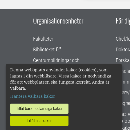
Organisationsenheter
För d
Fakulteter
Chef/l
Biblioteket
Doktor
Centrumbildningar och
Forska
samarbetsprojekt
Denna webbplats använder kakor (cookies), som
Handlä
lagras i din webbläsare. Vissa kakor är nödvändiga
Gemensamma verksamhetsstödet
Kommu
för att webbplatsen ska fungera korrekt. Andra är
valbara.
SLU Holding
Lärare/
Hantera valbara kakor
Progra
Tillåt bara nödvändiga kakor
SLU, Sveriges lantbruksuniversitet, har
Tillåt alla kakor
enligt ISO 14001. •
Telefon: 018-67 10 0
webbplatser
•
Vid KRIS
•
Hantera kak