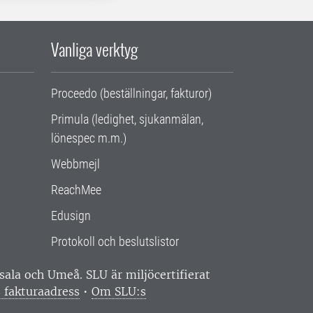
Vanliga verktyg
Proceedo (beställningar, fakturor)
Primula (ledighet, sjukanmälan,
lönespec m.m.)
Webbmejl
ReachMee
Edusign
Protokoll och beslutslistor
ppsala och Umeå.
SLU är miljöcertifierat
 fakturaadress
•
Om SLU:s