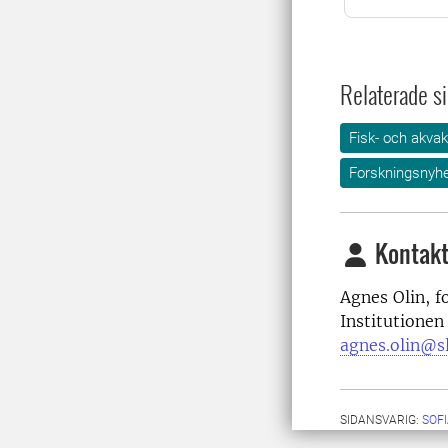
Relaterade si
Fisk- och akvak
Forskningsnyhe
Kontakt
Agnes Olin, f
Institutionen
agnes.olin@sl
SIDANSVARIG:
SOF