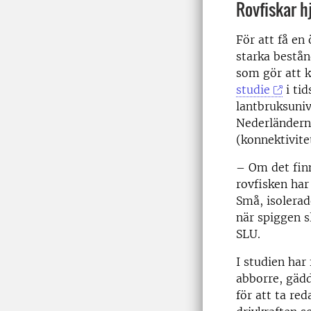
Rovfiskar h
För att få en
starka bestån
som gör att k
studie
i tid
lantbruksuniv
Nederländerna
(konnektivite
– Om det finn
rovfisken har
Små, isolerade
när spiggen sl
SLU.
I studien har
abborre, gädd
för att ta re