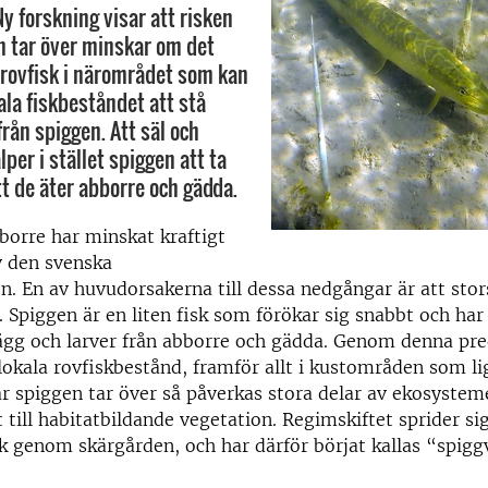
y forskning visar att risken
en tar över minskar om det
 rovfisk i närområdet som kan
ala fiskbeståndet att stå
rån spiggen. Att säl och
lper i stället spiggen att ta
t de äter abborre och gädda.
orre har minskat kraftigt
v den svenska
n. En av huvudorsakerna till dessa nedgångar är att sto
 Spiggen är en liten fisk som förökar sig snabbt och har 
ägg och larver från abborre och gädda. Genom denna pre
 lokala rovfiskbestånd, framför allt i kustområden som li
r spiggen tar över så påverkas stora delar av ekosysteme
t till habitatbildande vegetation. Regimskiftet sprider si
 vik genom skärgården, och har därför börjat kallas “spig