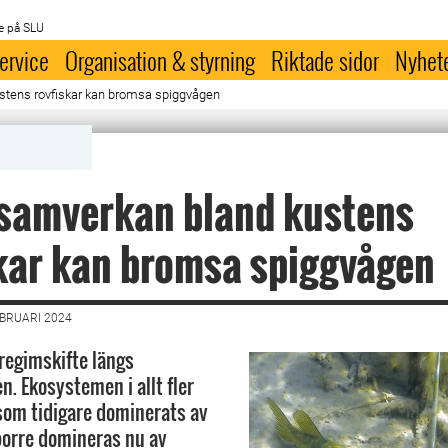
e på SLU
ervice
Organisation & styrning
Riktade sidor
Nyhet
tens rovfiskar kan bromsa spiggvågen
samverkan bland kustens
kar kan bromsa spiggvågen
EBRUARI 2024
 regimskifte längs
n. Ekosystemen i allt fler
som tidigare dominerats av
borre domineras nu av