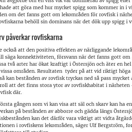
om avgjorde om en viss vik var dominerad av spigg eller 
 hade att göra med hur mycket spigg som kommer in i v
 Men om det fanns gott om lekområden för rovfisk i närh
ovfiskarna behöll sin dominans när det dök upp spigg i v
rv påverkar rovfiskarna
e också att den positiva effekten av närliggande lekomr
vill säga konnektiviteten, försvann när det fanns gott om
ssa två arter har ökat kraftigt i Östersjön och äter en he
 vissa områden. Resultaten tyder på att vid riktigt höga
 så kan bestånden av rovfisk tryckas ned så pass mycket a
oll att det finns stora ytor av rovfiskhabitat i närheten 
vfisk där.
första gången som vi kan visa att säl och skarv kan ha en
verkan på bestånden av abborre och gädda längs Östersjö
fiskbestånden kan det därför vara viktigt att vidta åtgärd
ionen i rovfiskens lekområden, säger Ulf Bergström, for