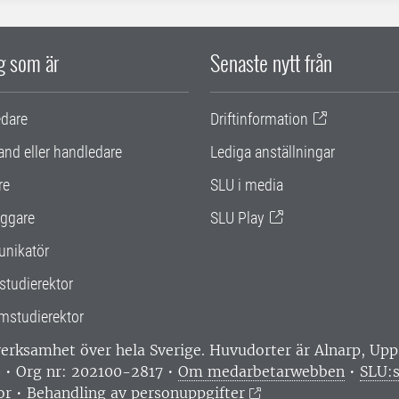
ig som är
Senaste nytt från
edare
Driftinformation
and eller handledare
Lediga anställningar
re
SLU i media
ggare
SLU Play
nikatör
studierektor
mstudierektor
 verksamhet över hela Sverige. Huvudorter är Alnarp, U
0 • Org nr: 202100-2817 •
Om medarbetarwebben
•
SLU:s
or
•
Behandling av personuppgifter