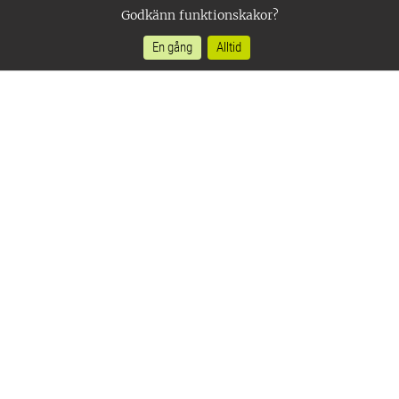
Godkänn funktionskakor?
En gång
Alltid