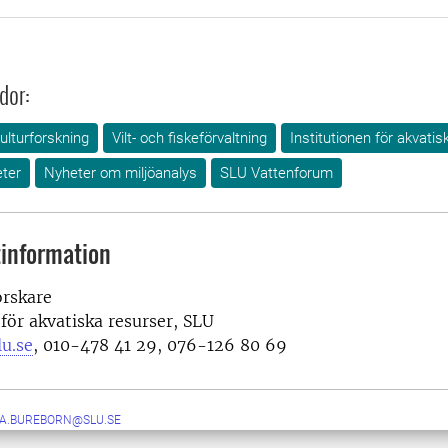
dor:
ulturforskning
Vilt- och fiskeförvaltning
Institutionen för akvatis
ter
Nyheter om miljöanalys
SLU Vattenforum
information
orskare
 för akvatiska resurser, SLU
u.se
, 010-478 41 29, 076-126 80 69
IA.BUREBORN@SLU.SE