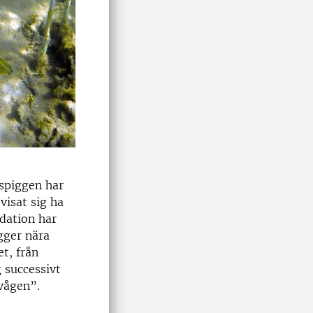
rspiggen har
visat sig ha
dation har
gger nära
t, från
g successivt
gvågen”.