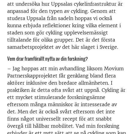
att undersöka hur Uppsalas cykelinfrastruktur är
anpassad för den typen av cykling. Genom att
studera Uppsala från sadeln hoppas vi också
kunna erbjuda reflektioner kring vilka element i
staden som gör cykling upplevelsemässigt
tilltalande för olika grupper. Det är det första
samarbetsprojektet av det här slaget i Sverige.
Vem drar framförallt nytta av din forskning?
– Jag hoppas att min avhandling liksom Movium
Partnerskapprojektet får genklang bland flera
aktörer inklusive den bredare allmänheten. I
praktiken är detta ofta svårt att uppnå. Cykling är
ett mycket stimulerande forskningsämne
eftersom många människor är intresserade av
det. Men det är också svårt eftersom det inte
finns något universellt recept för att snabbt
övergå till hållbar mobilitet. Vad min forskning
erbjuder är ett nytt sätt att se på cykling som kan