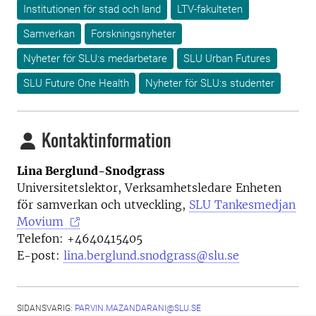
Institutionen för stad och land
LTV-fakulteten
Samverkan
Forskningsnyheter
Nyheter för SLU:s medarbetare
SLU Urban Futures
SLU Future One Health
Nyheter för SLU:s studenter
Kontaktinformation
Lina Berglund-Snodgrass
Universitetslektor, Verksamhetsledare Enheten
för samverkan och utveckling,
SLU Tankesmedjan
Movium
Telefon: +4640415405
E-post:
lina.berglund.snodgrass@slu.se
SIDANSVARIG:
PARVIN.MAZANDARANI@SLU.SE