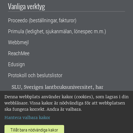
Vanliga verktyg
Proceedo (beställningar, fakturor)
Primula (ledighet, sjukanmälan, lönespec m.m.)
Webbmejl
ReachMee
Edusign
Protokoll och beslutslistor
SLU, Sveriges lantbruksuniversitet, har
verksamhet över hela Sverige. Huvudorter är
Denna webbplats använder kakor (cookies), som lagras i din
Alnarp, Uppsala och Umeå.
SLU är
webbläsare. Vissa kakor är nödvändiga för att webbplatsen
miljöcertifierat enligt ISO 14001. •
Telefon:
ska fungera korrekt. Andra är valbara.
018-67 10 00 • Org nr: 202100-2817 •
Om
Hantera valbara kakor
medarbetarwebben
•
SLU:s fakturaadress
•
Om SLU:s webbplatser
•
Vid KRIS
Tillåt bara nödvändiga kakor