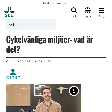
Medarbetarwebben
Till startsida
Sök
English
Meny
Nyhet
Cykelvänliga miljöer– vad är
det?
PUBLICERAD: 12 FEBRUARI 2024
KONTAKT