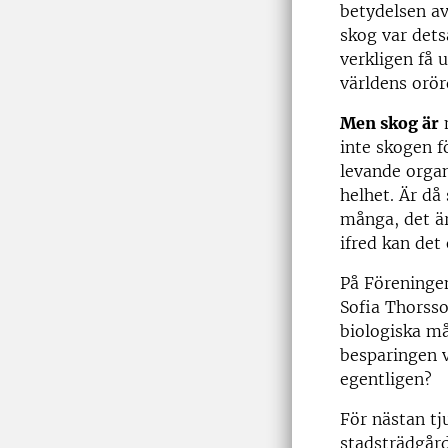
betydelsen av
skog var dets
verkligen få u
världens orör
Men skog är
m
inte skogen fö
levande organ
helhet. Är d
många, det ä
ifred kan det
På Föreninge
Sofia Thorsso
biologiska må
besparingen v
egentligen?
För nästan tj
stadsträdgård