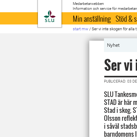
Medarbetarwebben
Information och service för medarbetar
Till startsida
Min anställning
Stöd & s
start mw
/
Ser vi inte skogen för alla 
Nyhet
Ser vi
PUBLICERAD: 03 D
SLU Tankesme
STAD är här 
Stad i skog. S
Olsson reflekt
i såväl stad
barndomens l