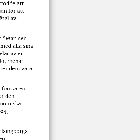
trodde att
an för att
åtal av
t ”Man ser
n med alla sina
elar av en
Jo, menar
åter dem vara
 forskaren
ar den
konomiska
skog
elsingborgs
ken