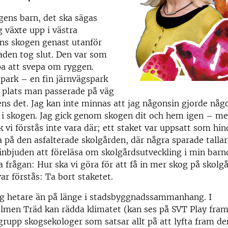
ens barn, det ska sägas
g växte upp i västra
ns skogen genast utanför
aden tog slut. Den var som
pa att svepa om ryggen.
park – en fin järnvägspark
 plats man passerade på väg
 ens det. Jag kan inte minnas att jag någonsin gjorde någ
g i skogen. Jag gick genom skogen dit och hem igen – m
k vi förstås inte vara där; ett staket var uppsatt som hin
a på den asfalterade skolgården, där några sparade tallar
inbjuden att föreläsa om skolgårdsutveckling i min bar
na frågan: Hur ska vi göra för att få in mer skog på skolg
ar förstås: Ta bort staketet.
ag hetare än på länge i stadsbyggnadssammanhang. I
men Träd kan rädda klimatet (kan ses på SVT Play fram t
grupp skogsekologer som satsar allt på att lyfta fram de