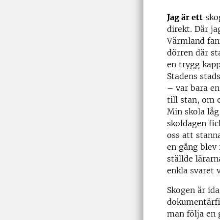
Jag är ett
skog
direkt. Där ja
Värmland fan
dörren där st
en trygg kap
Stadens stads
– var bara en
till stan, om
Min skola lå
skoldagen fic
oss att stann
en gång blev 
ställde lärar
enkla svaret v
Skogen är id
dokumentärfil
man följa en 