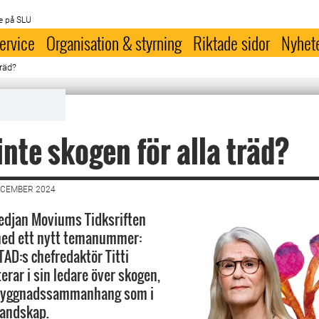
e på SLU
ervice
Organisation & styrning
Riktade sidor
Nyhet
träd?
 inte skogen för alla träd?
ECEMBER 2024
djan Moviums Tidksriften
med ett nytt temanummer:
TAD:s chefredaktör Titti
erar i sin ledare över skogen,
sbyggnadssammanhang som i
andskap.