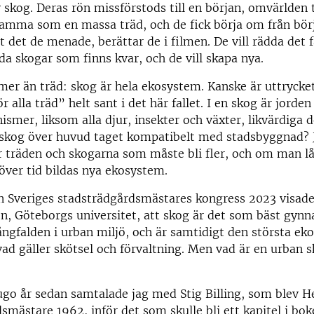
 skog. Deras rön missförstods till en början, omvärlden 
amma som en massa träd, och de fick börja om från börj
t det de menade, berättar de i filmen. De vill rädda det f
da skogar som finns kvar, och de vill skapa nya.
er än träd: skog är hela ekosystem. Kanske är uttrycke
r alla träd” helt sant i det här fallet. I en skog är jorde
ismer, liksom alla djur, insekter och växter, likvärdiga d
å skog över huvud taget kompatibelt med stadsbyggnad? 
r träden och skogarna som måste bli fler, och om man l
 över tid bildas nya ekosystem.
n Sveriges stadsträdgårdsmästares kongress 2023 visade
n, Göteborgs universitet, att skog är det som bäst gynn
ngfalden i urban miljö, och är samtidigt den största e
ad gäller skötsel och förvaltning. Men vad är en urban 
ugo år sedan samtalade jag med Stig Billing, som blev H
smästare 1962, inför det som skulle bli ett kapitel i bo