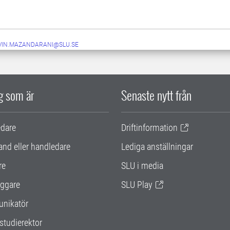
VIN.MAZANDARANI@SLU.SE
ig som är
Senaste nytt från
edare
Driftinformation
and eller handledare
Lediga anställningar
re
SLU i media
ggare
SLU Play
nikatör
studierektor