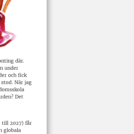
onting där.
en under
der och fick
 stod. När jag
ndomsskola
ården? Det
ill 2027) får
n globala