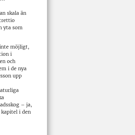
an skala än
trettio
en yta som
nte möjligt,
ion i
den och
em i de nya
vsson upp
aturliga
ka
tadsskog – ja,
kapitel i den