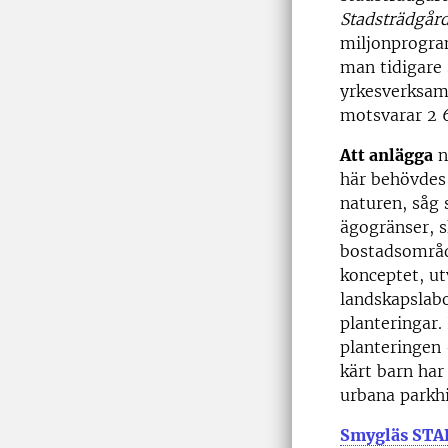
Stadsträdgård
miljonprogram
man tidigare 
yrkesverksamm
motsvarar 2 6
Att anlägga
n
här behövdes 
naturen, såg
ägogränser, s
bostadsområd
konceptet, ut
landskapslabo
planteringar.
planteringen 
kärt barn har
urbana parkhi
Smygläs STA