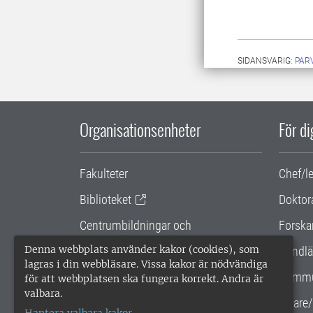
SIDANSVARIG:
PAR
Organisationsenheter
För d
Fakulteter
Chef/l
Biblioteket
Doktor
Centrumbildningar och
Forska
samarbetsprojekt
Denna webbplats använder kakor (cookies), som
Handlä
lagras i din webbläsare. Vissa kakor är nödvändiga
Gemensamma verksamhetsstödet
Kommu
för att webbplatsen ska fungera korrekt. Andra är
valbara.
SLU Holding
Lärare/