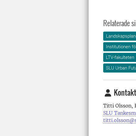
Relaterade si
Landskapsplane
Institutionen f
LTV-fakulteten
SLU Urban Fut
Kontakt
Titti Olsson,
SLU Tankesm
titti.olsson@