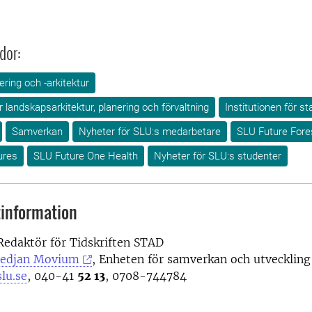
dor:
ring och -arkitektur
ör landskapsarkitektur, planering och förvaltning
Institutionen för s
Samverkan
Nyheter för SLU:s medarbetare
SLU Future Fore
ures
SLU Future One Health
Nyheter för SLU:s studenter
information
 Redaktör för Tidskriften STAD
edjan Movium
, Enheten för samverkan och utveckling
slu.se
, 040-41
52 13
, 0708-744784