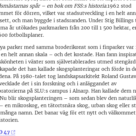
smästarnas spår – en bok om FSS:s historia.
1962 stod
met för dörren, vilket var stadsutveckling i en helt ann
sett, och man byggde i stadsranden. Under Stig Billings 
a år utökades parkmarken från 200 till 1 500 hektar, 
00 fotbollsplaner.
ya parker med samma broderikonst som i finparker var i
en helt annan skala – och det kostade. Han fann inspirat
 skönheten i växter som självetablerades utmed stengär
kapade det han kallade skogsplanteringar och förde in d
ena. På 1980-talet tog landskapsarkitekt Roland Gusta
vecklade det i sin forskning och i anläggandet av
ratorierna på SLU:s campus i Alnarp. Han kallade dem n
 Nu blir skogsplanteringen – som sedan blev den naturli
– en mikroskog, en tätortsnära skog, urban skog eller s
 många namn. Det banar väg för ett nytt och välkommet 
storien.
D 47