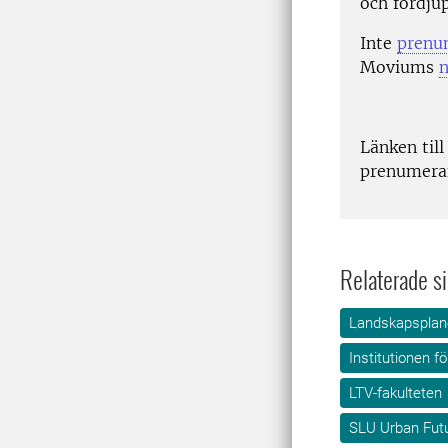
och fördju
Inte
prenu
Moviums
n
Länken till
prenumeran
Relaterade si
Landskapsplane
Institutionen f
LTV-fakulteten
SLU Urban Fut