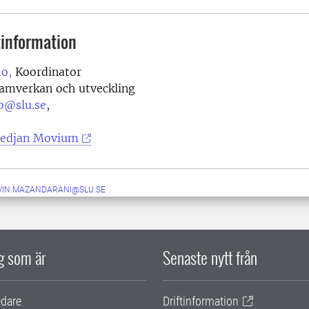
information
mo,
Koordinator
samverkan och utveckling
mo@slu.se
,
edjan Movium
VIN.MAZANDARANI@SLU.SE
ig som är
Senaste nytt från
edare
Driftinformation