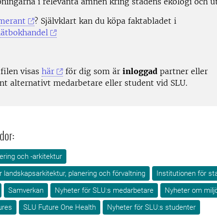
pningarna i relevanta ämnen kring stadens ekologi och u
merant
? Självklart kan du köpa faktabladet i
ätbokhandel
 filen visas
här
för dig som är
inloggad
partner eller
t alternativt medarbetare eller student vid SLU.
dor:
ring och -arkitektur
ör landskapsarkitektur, planering och förvaltning
Institutionen för s
Samverkan
Nyheter för SLU:s medarbetare
Nyheter om milj
ures
SLU Future One Health
Nyheter för SLU:s studenter