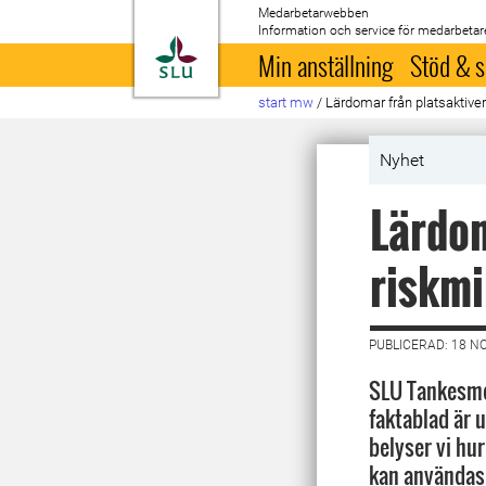
Medarbetarwebben
Information och service för medarbetar
Till startsida
Min anställning
Stöd & s
start mw
/
Lärdomar från platsaktiveri
Nyhet
Lärdom
riskmi
PUBLICERAD: 18 N
SLU Tankesme
faktablad är 
belyser vi hu
kan användas