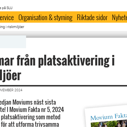
e på SLU
ervice
Organisation & styrning
Riktade sidor
Nyhet
ng i riskmiljöer
ar från platsaktivering i
ljöer
OVEMBER 2024
djan Moviums näst sista
ute! I Movium Fakta nr 5, 2024
r platsaktivering som metod
 för att utforma trivsamma