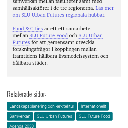
samverkan mellan fakulteter samt med
samhällsaktörer i de tre regionerna.
Läs mer
om SLU Urban Futures regionala hubbar
.
Food & Cities
är ett ett samarbete
mellan
SLU Future Food
och
SLU Urban
Futures
för att gemensamt utveckla
forskningsfrågor i kopplingen mellan
framtidens hållbara livsmedelssystem och
hållbara städer.
Relaterade sidor:
Landskapsplanering och -arkitektur
Internationellt
Samverkan
SLU Urban Futures
SLU Future Food
Agenda 2030