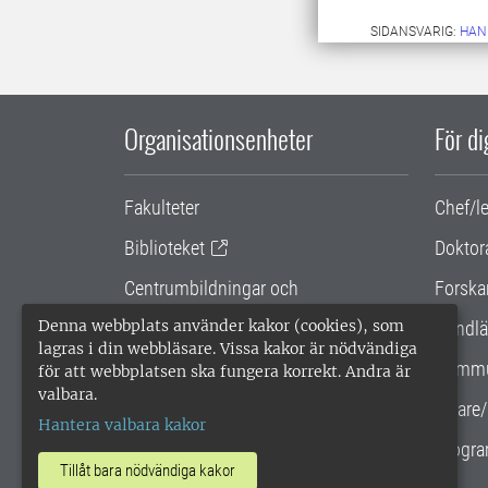
SIDANSVARIG:
HAN
Organisationsenheter
För d
Fakulteter
Chef/l
Biblioteket
Doktor
Centrumbildningar och
Forska
samarbetsprojekt
Denna webbplats använder kakor (cookies), som
Handlä
lagras i din webbläsare. Vissa kakor är nödvändiga
Gemensamma verksamhetsstödet
Kommu
för att webbplatsen ska fungera korrekt. Andra är
valbara.
SLU Holding
Lärare/
Hantera valbara kakor
Progra
Tillåt bara nödvändiga kakor