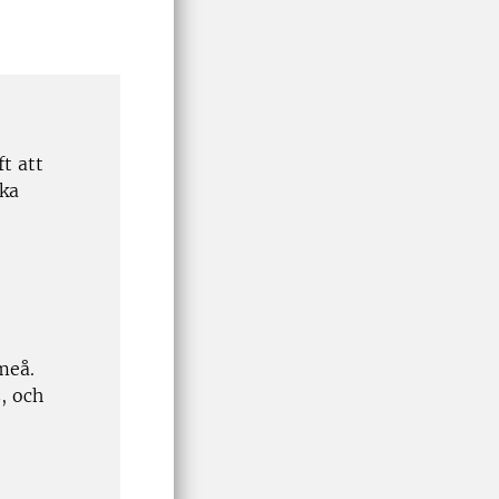
t att
rka
meå.
, och