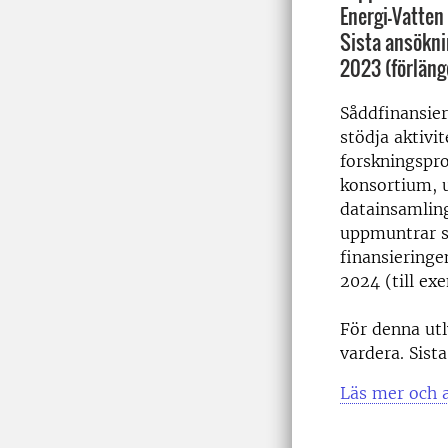
Energi-Vatten
Sista ansökn
2023 (förläng
Såddfinansier
stödja aktivit
forskningspro
konsortium, u
datainsamling
uppmuntrar s
finansieringe
2024 (till ex
För denna utl
vardera. Sist
Läs mer och 