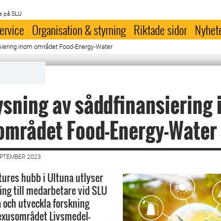
e på SLU
ervice
Organisation & styrning
Riktade sidor
Nyhet
nsiering inom området Food-Energy-Water
ysning av såddfinansiering
området Food-Energy-Water
EPTEMBER 2023
ures hubb i Ultuna utlyser
ing till medarbetare vid SLU
ra och utveckla forskning
nexusområdet Livsmedel-