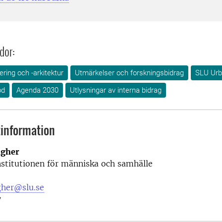
dor:
ring och -arkitektur
Utmärkelser och forskningsbidrag
SLU Urb
od
Agenda 2030
Utlysningar av interna bidrag
information
agher
nstitutionen för människa och samhälle
gher@slu.se
7