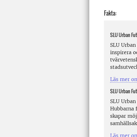
Fakta:
SLU Urban Fut
SLU Urban 
inspirera o
tvärvetens
stadsutvec
Läs mer o
SLU Urban Fut
SLU Urban 
Hubbarna f
skapar möj
samhällsakt
Läs mer om