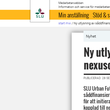
Medarbetarwebben
Information och service för medarbetar
Till startsida
Min anställning
Stöd & s
start mw
/
Ny utlysning av såddfina
Nyhet
Ny utl
nexus
PUBLICERAD: 28 S
SLU Urban Fut
såddfinansier
för att initie
kopplad till 