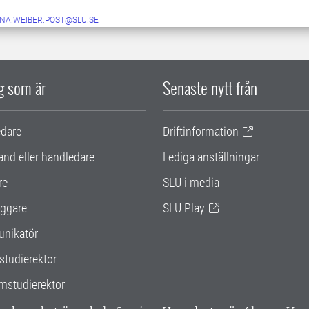
NA.WEIBER.POST@SLU.SE
ig som är
Senaste nytt från
edare
Driftinformation
and eller handledare
Lediga anställningar
re
SLU i media
ggare
SLU Play
nikatör
studierektor
mstudierektor