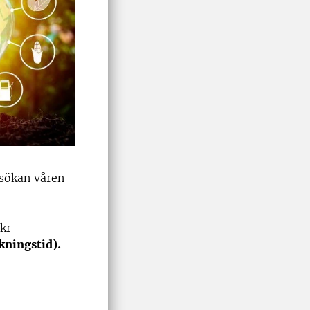
nsökan våren
kr
kningstid).