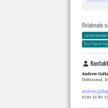
Relaterade si
Landskapsplane
SLU Future Fo
Kontakt
Andrew Gall
Doktorand, I
andrew.galla
0730 55 80 2