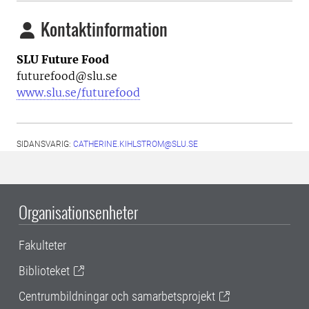
Kontaktinformation
SLU Future Food
futurefood@slu.se
www.slu.se/futurefood
SIDANSVARIG:
CATHERINE.KIHLSTROM@SLU.SE
Organisationsenheter
Fakulteter
Biblioteket
Centrumbildningar och samarbetsprojekt