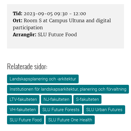
Tid:
2023-09-05 09:30 - 12:00
Ort:
Room S at Campus Ultuna and digital
participation
Arrangör:
SLU Future Food
Relaterade sidor:
Landskapsplanering och -arkitektur
Institutionen för landskapsarkitektur, planering och förvaltning
LTV-fakulteten
NJ-fakulteten
S-fakulteten
VH-fakulteten
SLU Future Forests
SLU Urban Futures
SLU Future Food
SLU Future One Health